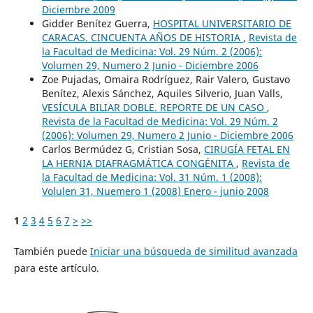
Diciembre 2009
Gidder Benítez Guerra,
HOSPITAL UNIVERSITARIO DE
CARACAS. CINCUENTA AÑOS DE HISTORIA
,
Revista de
la Facultad de Medicina: Vol. 29 Núm. 2 (2006):
Volumen 29, Numero 2 Junio - Diciembre 2006
Zoe Pujadas, Omaira Rodríguez, Rair Valero, Gustavo
Benítez, Alexis Sánchez, Aquiles Silverio, Juan Valls,
VESÍCULA BILIAR DOBLE. REPORTE DE UN CASO
,
Revista de la Facultad de Medicina: Vol. 29 Núm. 2
(2006): Volumen 29, Numero 2 Junio - Diciembre 2006
Carlos Bermúdez G, Cristian Sosa,
CIRUGÍA FETAL EN
LA HERNIA DIAFRAGMÁTICA CONGÉNITA
,
Revista de
la Facultad de Medicina: Vol. 31 Núm. 1 (2008):
Volulen 31, Nuemero 1 (2008) Enero - junio 2008
1
2
3
4
5
6
7
>
>>
También puede
Iniciar una búsqueda de similitud avanzada
para este artículo.