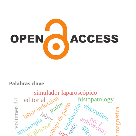
Palabras clave
simulador laparoscópico
labor induction
histopatology
editorial
volumen 44
padre
trabajo de parto
conducción
electrolitos
resonancia magnética
labor
arthroscopy
no. 2
artroscopia
glucose
male
glicemia