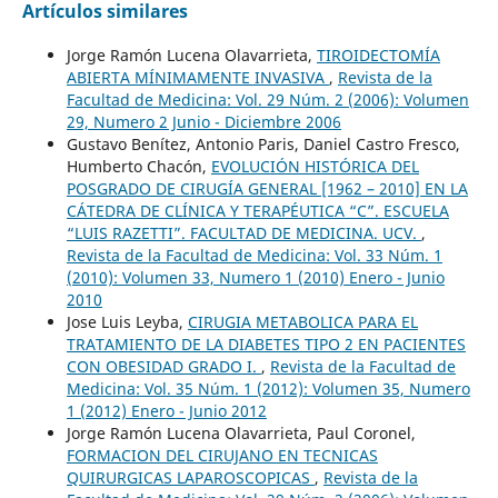
Artículos similares
Jorge Ramón Lucena Olavarrieta,
TIROIDECTOMÍA
ABIERTA MÍNIMAMENTE INVASIVA
,
Revista de la
Facultad de Medicina: Vol. 29 Núm. 2 (2006): Volumen
29, Numero 2 Junio - Diciembre 2006
Gustavo Benítez, Antonio Paris, Daniel Castro Fresco,
Humberto Chacón,
EVOLUCIÓN HISTÓRICA DEL
POSGRADO DE CIRUGÍA GENERAL [1962 – 2010] EN LA
CÁTEDRA DE CLÍNICA Y TERAPÉUTICA “C”. ESCUELA
“LUIS RAZETTI”. FACULTAD DE MEDICINA. UCV.
,
Revista de la Facultad de Medicina: Vol. 33 Núm. 1
(2010): Volumen 33, Numero 1 (2010) Enero - Junio
2010
Jose Luis Leyba,
CIRUGIA METABOLICA PARA EL
TRATAMIENTO DE LA DIABETES TIPO 2 EN PACIENTES
CON OBESIDAD GRADO I.
,
Revista de la Facultad de
Medicina: Vol. 35 Núm. 1 (2012): Volumen 35, Numero
1 (2012) Enero - Junio 2012
Jorge Ramón Lucena Olavarrieta, Paul Coronel,
FORMACION DEL CIRUJANO EN TECNICAS
QUIRURGICAS LAPAROSCOPICAS
,
Revista de la