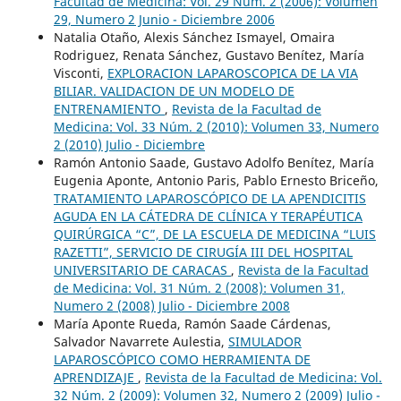
Facultad de Medicina: Vol. 29 Núm. 2 (2006): Volumen
29, Numero 2 Junio - Diciembre 2006
Natalia Otaño, Alexis Sánchez Ismayel, Omaira
Rodriguez, Renata Sánchez, Gustavo Benítez, María
Visconti,
EXPLORACION LAPAROSCOPICA DE LA VIA
BILIAR. VALIDACION DE UN MODELO DE
ENTRENAMIENTO
,
Revista de la Facultad de
Medicina: Vol. 33 Núm. 2 (2010): Volumen 33, Numero
2 (2010) Julio - Diciembre
Ramón Antonio Saade, Gustavo Adolfo Benítez, María
Eugenia Aponte, Antonio Paris, Pablo Ernesto Briceño,
TRATAMIENTO LAPAROSCÓPICO DE LA APENDICITIS
AGUDA EN LA CÁTEDRA DE CLÍNICA Y TERAPÉUTICA
QUIRÚRGICA “C”, DE LA ESCUELA DE MEDICINA “LUIS
RAZETTI”, SERVICIO DE CIRUGÍA III DEL HOSPITAL
UNIVERSITARIO DE CARACAS
,
Revista de la Facultad
de Medicina: Vol. 31 Núm. 2 (2008): Volumen 31,
Numero 2 (2008) Julio - Diciembre 2008
María Aponte Rueda, Ramón Saade Cárdenas,
Salvador Navarrete Aulestia,
SIMULADOR
LAPAROSCÓPICO COMO HERRAMIENTA DE
APRENDIZAJE
,
Revista de la Facultad de Medicina: Vol.
32 Núm. 2 (2009): Volumen 32, Numero 2 (2009) Julio -