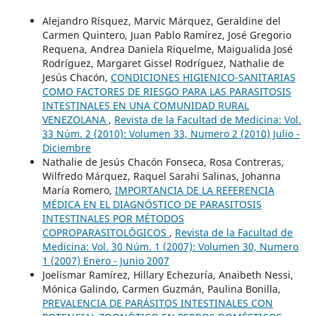
Alejandro Rísquez, Marvic Márquez, Geraldine del
Carmen Quintero, Juan Pablo Ramírez, José Gregorio
Requena, Andrea Daniela Riquelme, Maigualida José
Rodríguez, Margaret Gissel Rodríguez, Nathalie de
Jesús Chacón,
CONDICIONES HIGIENICO-SANITARIAS
COMO FACTORES DE RIESGO PARA LAS PARASITOSIS
INTESTINALES EN UNA COMUNIDAD RURAL
VENEZOLANA
,
Revista de la Facultad de Medicina: Vol.
33 Núm. 2 (2010): Volumen 33, Numero 2 (2010) Julio -
Diciembre
Nathalie de Jesús Chacón Fonseca, Rosa Contreras,
Wilfredo Márquez, Raquel Sarahi Salinas, Johanna
María Romero,
IMPORTANCIA DE LA REFERENCIA
MÉDICA EN EL DIAGNÓSTICO DE PARASITOSIS
INTESTINALES POR MÉTODOS
COPROPARASITOLÓGICOS
,
Revista de la Facultad de
Medicina: Vol. 30 Núm. 1 (2007): Volumen 30, Numero
1 (2007) Enero - Junio 2007
Joelismar Ramírez, Hillary Echezuría, Anaibeth Nessi,
Mónica Galindo, Carmen Guzmán, Paulina Bonilla,
PREVALENCIA DE PARÁSITOS INTESTINALES CON