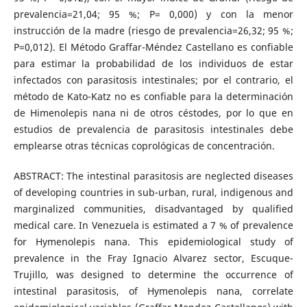
prevalencia=21,04; 95 %; P= 0,000) y con la menor
instrucción de la madre (riesgo de prevalencia=26,32; 95 %;
P=0,012). El Método Graffar-Méndez Castellano es confiable
para estimar la probabilidad de los individuos de estar
infectados con parasitosis intestinales; por el contrario, el
método de Kato-Katz no es confiable para la determinación
de Himenolepis nana ni de otros céstodes, por lo que en
estudios de prevalencia de parasitosis intestinales debe
emplearse otras técnicas coprológicas de concentración.
ABSTRACT: The intestinal parasitosis are neglected diseases
of developing countries in sub-urban, rural, indigenous and
marginalized communities, disadvantaged by qualified
medical care. In Venezuela is estimated a 7 % of prevalence
for Hymenolepis nana. This epidemiological study of
prevalence in the Fray Ignacio Alvarez sector, Escuque-
Trujillo, was designed to determine the occurrence of
intestinal parasitosis, of Hymenolepis nana, correlate