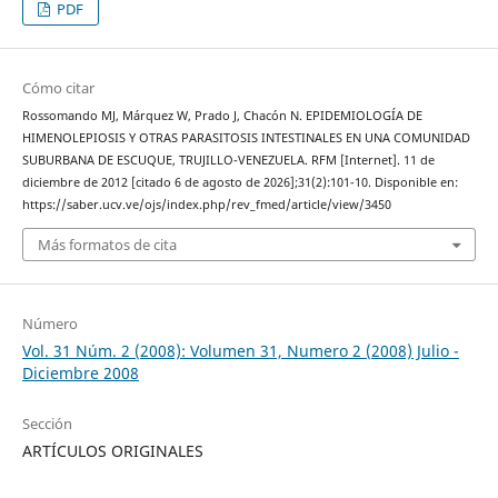
PDF
Cómo citar
Rossomando MJ, Márquez W, Prado J, Chacón N. EPIDEMIOLOGÍA DE
HIMENOLEPIOSIS Y OTRAS PARASITOSIS INTESTINALES EN UNA COMUNIDAD
SUBURBANA DE ESCUQUE, TRUJILLO-VENEZUELA. RFM [Internet]. 11 de
diciembre de 2012 [citado 6 de agosto de 2026];31(2):101-10. Disponible en:
https://saber.ucv.ve/ojs/index.php/rev_fmed/article/view/3450
Más formatos de cita
Número
Vol. 31 Núm. 2 (2008): Volumen 31, Numero 2 (2008) Julio -
Diciembre 2008
Sección
ARTÍCULOS ORIGINALES