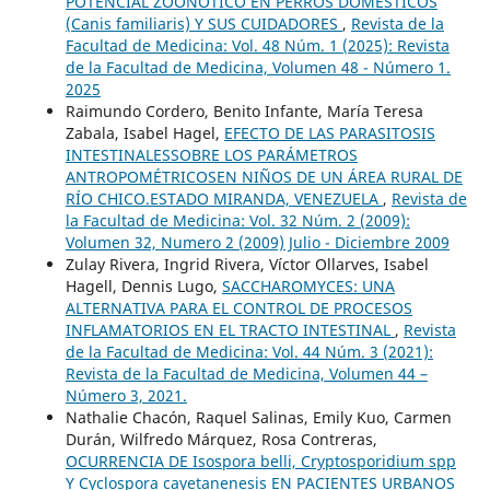
POTENCIAL ZOONÓTICO EN PERROS DOMÉSTICOS
(Canis familiaris) Y SUS CUIDADORES
,
Revista de la
Facultad de Medicina: Vol. 48 Núm. 1 (2025): Revista
de la Facultad de Medicina, Volumen 48 - Número 1.
2025
Raimundo Cordero, Benito Infante, María Teresa
Zabala, Isabel Hagel,
EFECTO DE LAS PARASITOSIS
INTESTINALESSOBRE LOS PARÁMETROS
ANTROPOMÉTRICOSEN NIÑOS DE UN ÁREA RURAL DE
RÍO CHICO.ESTADO MIRANDA, VENEZUELA
,
Revista de
la Facultad de Medicina: Vol. 32 Núm. 2 (2009):
Volumen 32, Numero 2 (2009) Julio - Diciembre 2009
Zulay Rivera, Ingrid Rivera, Víctor Ollarves, Isabel
Hagell, Dennis Lugo,
SACCHAROMYCES: UNA
ALTERNATIVA PARA EL CONTROL DE PROCESOS
INFLAMATORIOS EN EL TRACTO INTESTINAL
,
Revista
de la Facultad de Medicina: Vol. 44 Núm. 3 (2021):
Revista de la Facultad de Medicina, Volumen 44 –
Número 3, 2021.
Nathalie Chacón, Raquel Salinas, Emily Kuo, Carmen
Durán, Wilfredo Márquez, Rosa Contreras,
OCURRENCIA DE Isospora belli, Cryptosporidium spp
Y Cyclospora cayetanenesis EN PACIENTES URBANOS