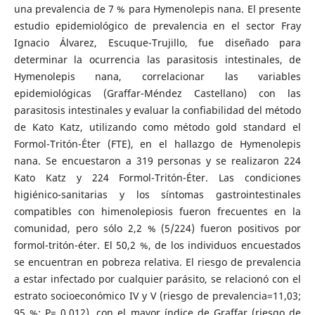
una prevalencia de 7 % para Hymenolepis nana. El presente
estudio epidemiológico de prevalencia en el sector Fray
Ignacio Álvarez, Escuque-Trujillo, fue diseñado para
determinar la ocurrencia las parasitosis intestinales, de
Hymenolepis nana, correlacionar las variables
epidemiológicas (Graffar-Méndez Castellano) con las
parasitosis intestinales y evaluar la confiabilidad del método
de Kato Katz, utilizando como método gold standard el
Formol-Tritón-Éter (FTE), en el hallazgo de Hymenolepis
nana. Se encuestaron a 319 personas y se realizaron 224
Kato Katz y 224 Formol-Tritón-Éter. Las condiciones
higiénico-sanitarias y los síntomas gastrointestinales
compatibles con himenolepiosis fueron frecuentes en la
comunidad, pero sólo 2,2 % (5/224) fueron positivos por
formol-tritón-éter. El 50,2 %, de los individuos encuestados
se encuentran en pobreza relativa. El riesgo de prevalencia
a estar infectado por cualquier parásito, se relacionó con el
estrato socioeconómico IV y V (riesgo de prevalencia=11,03;
95 %; P= 0,012), con el mayor índice de Graffar (riesgo de