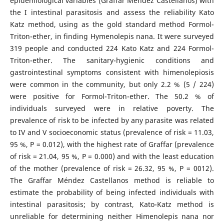
epidemiological variables (Graffar Mendez Castellanos) with
the I intestinal parasitosis and assess the reliability Kato
Katz method, using as the gold standard method Formol-
Triton-ether, in finding Hymenolepis nana. It were surveyed
319 people and conducted 224 Kato Katz and 224 Formol-
Triton-ether. The sanitary-hygienic conditions and
gastrointestinal symptoms consistent with himenolepiosis
were common in the community, but only 2.2 % (5 / 224)
were positive for Formol-Triton-ether. The 50.2 % of
individuals surveyed were in relative poverty. The
prevalence of risk to be infected by any parasite was related
to IV and V socioeconomic status (prevalence of risk = 11.03,
95 %, P = 0.012), with the highest rate of Graffar (prevalence
of risk = 21.04, 95 %, P = 0.000) and with the least education
of the mother (prevalence of risk = 26.32, 95 %, P = 0012).
The Graffar Méndez Castellanos method is reliable to
estimate the probability of being infected individuals with
intestinal parasitosis; by contrast, Kato-Katz method is
unreliable for determining neither Himenolepis nana nor