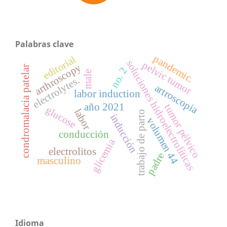
Palabras clave
pandemic.
editorial
soluciones hidroelectrolíticas
pelvic tumor
arthroscopy
condromalacia patelar
no. 2
male
electrolytes.
artroscopia
labor induction
año 2021
tumor pélvico
glucose
labor
trabajo de parto
inducción
volumen 44
conducción
glicemia
electrolitos
padre
masculino
Idioma