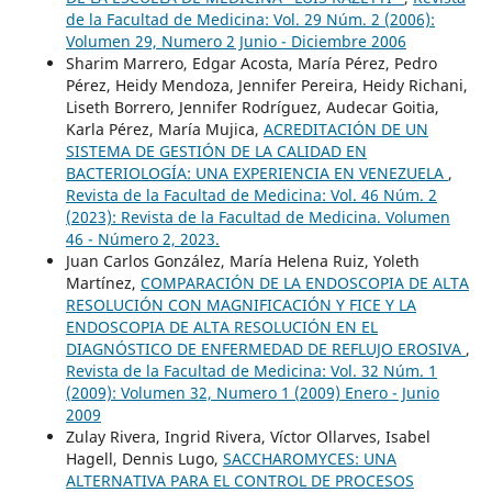
de la Facultad de Medicina: Vol. 29 Núm. 2 (2006):
Volumen 29, Numero 2 Junio - Diciembre 2006
Sharim Marrero, Edgar Acosta, María Pérez, Pedro
Pérez, Heidy Mendoza, Jennifer Pereira, Heidy Richani,
Liseth Borrero, Jennifer Rodríguez, Audecar Goitia,
Karla Pérez, María Mujica,
ACREDITACIÓN DE UN
SISTEMA DE GESTIÓN DE LA CALIDAD EN
BACTERIOLOGÍA: UNA EXPERIENCIA EN VENEZUELA
,
Revista de la Facultad de Medicina: Vol. 46 Núm. 2
(2023): Revista de la Facultad de Medicina. Volumen
46 - Número 2, 2023.
Juan Carlos González, María Helena Ruiz, Yoleth
Martínez,
COMPARACIÓN DE LA ENDOSCOPIA DE ALTA
RESOLUCIÓN CON MAGNIFICACIÓN Y FICE Y LA
ENDOSCOPIA DE ALTA RESOLUCIÓN EN EL
DIAGNÓSTICO DE ENFERMEDAD DE REFLUJO EROSIVA
,
Revista de la Facultad de Medicina: Vol. 32 Núm. 1
(2009): Volumen 32, Numero 1 (2009) Enero - Junio
2009
Zulay Rivera, Ingrid Rivera, Víctor Ollarves, Isabel
Hagell, Dennis Lugo,
SACCHAROMYCES: UNA
ALTERNATIVA PARA EL CONTROL DE PROCESOS