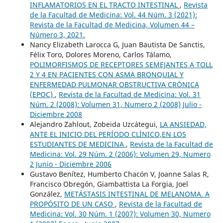
INFLAMATORIOS EN EL TRACTO INTESTINAL
,
Revista
de la Facultad de Medicina: Vol. 44 Núm. 3 (2021):
Revista de la Facultad de Medicina, Volumen 44 –
Número 3, 2021.
Nancy Elizabeth Larocca G, Juan Bautista De Sanctis,
Félix Toro, Dolores Moreno, Carlos Tálamo,
POLIMORFISMOS DE RECEPTORES SEMEJANTES A TOLL
2 Y 4 EN PACIENTES CON ASMA BRONQUIAL Y
ENFERMEDAD PULMONAR OBSTRUCTIVA CRÓNICA
(EPOC)
,
Revista de la Facultad de Medicina: Vol. 31
Núm. 2 (2008): Volumen 31, Numero 2 (2008) Julio -
Diciembre 2008
Alejandro Zahlout, Zobeida Uzcátegui,
LA ANSIEDAD,
ANTE EL INICIO DEL PERÍODO CLÍNICO,EN LOS
ESTUDIANTES DE MEDICINA
,
Revista de la Facultad de
Medicina: Vol. 29 Núm. 2 (2006): Volumen 29, Numero
2 Junio - Diciembre 2006
Gustavo Benítez, Humberto Chacón V, Joanne Salas R,
Francisco Obregón, Giambattista La Forgia, Joel
González,
METÁSTASIS INTESTINAL DE MELANOMA. A
PROPÓSITO DE UN CASO
,
Revista de la Facultad de
Medicina: Vol. 30 Núm. 1 (2007): Volumen 30, Numero