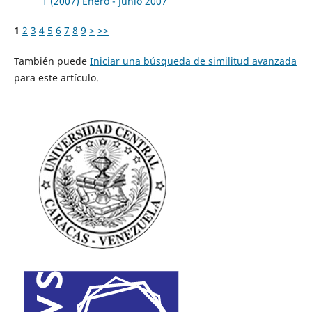
1 (2007) Enero - Junio 2007
1
2
3
4
5
6
7
8
9
>
>>
También puede
Iniciar una búsqueda de similitud avanzada
para este artículo.