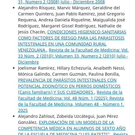
31, Numero 2 (2008) Julio - Diciembre 2008
Alejandro Rísquez, Marvic Márquez, Geraldine del
Carmen Quintero, Juan Pablo Ramírez, José Gregorio
Requena, Andrea Daniela Riquelme, Maigualida José
Rodríguez, Margaret Gissel Rodríguez, Nathalie de
Jesús Chacón,
CONDICIONES HIGIENICO-SANITARIAS
COMO FACTORES DE RIESGO PARA LAS PARASITOSIS
INTESTINALES EN UNA COMUNIDAD RURAL
VENEZOLANA
,
Revista de la Facultad de Medicina: Vol.
33 Núm. 2 (2010): Volumen 33, Numero 2 (2010) Julio -
Diciembre
Joelismar Ramírez, Hillary Echezuría, Anaibeth Nessi,
Mónica Galindo, Carmen Guzmán, Paulina Bonilla,
PREVALENCIA DE PARÁSITOS INTESTINALES CON
POTENCIAL ZOONÓTICO EN PERROS DOMÉSTICOS
(Canis familiaris) Y SUS CUIDADORES
,
Revista de la
Facultad de Medicina: Vol. 48 Núm. 1 (2025): Revista
de la Facultad de Medicina, Volumen 48 - Número 1.
2025
Alejandro Zahlout, Zobeida Uzcátegui, Juan Pérez
González,
EXPLORACIÓN DE UN MODELO DE LA
COMPETENCIA MÉDICA EN ALUMNOS DE SEXTO AÑO
DE LA ESCUELA DE MEDICINA “LUIS RAZETTI”
,
Revista