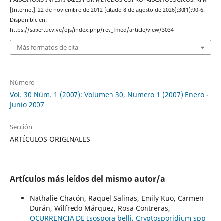
PARASITOSIS INTESTINALES POR MÉTODOS COPROPARASITOLÓGICOS. RFM
[Internet]. 22 de noviembre de 2012 [citado 8 de agosto de 2026];30(1):90-6.
Disponible en:
https://saber.ucv.ve/ojs/index.php/rev_fmed/article/view/3034
Más formatos de cita
Número
Vol. 30 Núm. 1 (2007): Volumen 30, Numero 1 (2007) Enero -
Junio 2007
Sección
ARTÍCULOS ORIGINALES
Artículos más leídos del mismo autor/a
Nathalie Chacón, Raquel Salinas, Emily Kuo, Carmen
Durán, Wilfredo Márquez, Rosa Contreras,
OCURRENCIA DE Isospora belli, Cryptosporidium spp