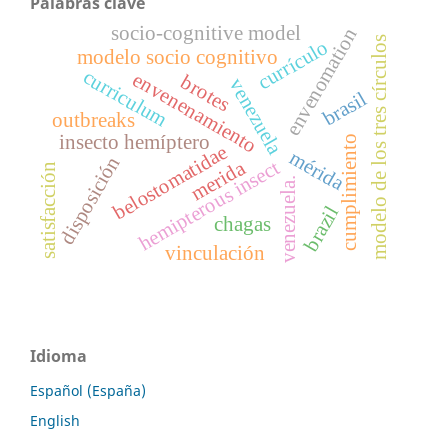
Palabras clave
socio-cognitive model
envenomation
modelo de los tres círculos
currículo
modelo socio cognitivo
curriculum
envenenamiento
brotes
venezuela
brasil
outbreaks
insecto hemíptero
cumplimiento
belostomatidae
mérida
disposición
hemipterous insect
merida
satisfacción
venezuela.
brazil
chagas
vinculación
Idioma
Español (España)
English