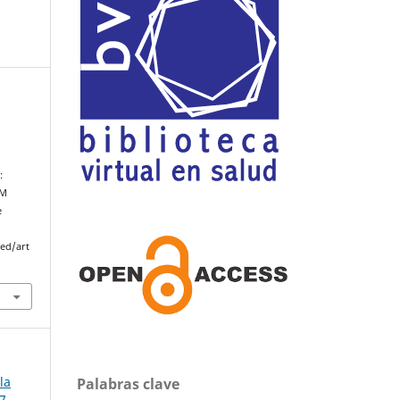
:
FM
e
med/art
la
Palabras clave
7-