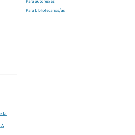
Para autores/as
Para bibliotecarios/as
e la
LA