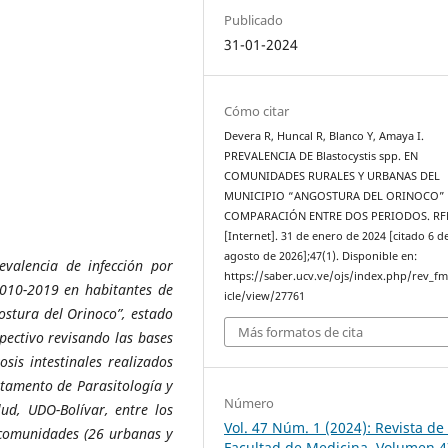
Publicado
31-01-2024
Cómo citar
Devera R, Huncal R, Blanco Y, Amaya I.
PREVALENCIA DE Blastocystis spp. EN
COMUNIDADES RURALES Y URBANAS DEL
MUNICIPIO “ANGOSTURA DEL ORINOCO” 
COMPARACIÓN ENTRE DOS PERIODOS. R
[Internet]. 31 de enero de 2024 [citado 6 d
agosto de 2026];47(1). Disponible en:
alencia de infección por
https://saber.ucv.ve/ojs/index.php/rev_f
2010-2019 en habitantes de
icle/view/27761
ostura del Orinoco”, estado
Más formatos de cita
spectivo revisando las bases
sis intestinales realizados
rtamento de Parasitología y
Número
lud, UDO-Bolívar, entre los
Vol. 47 Núm. 1 (2024): Revista de 
 comunidades (26 urbanas y
Facultad de Medicina, Volumen 4