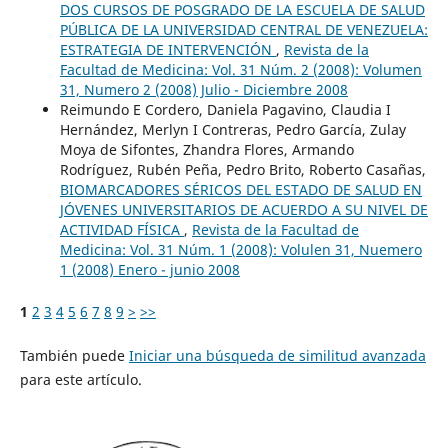
DOS CURSOS DE POSGRADO DE LA ESCUELA DE SALUD
PÚBLICA DE LA UNIVERSIDAD CENTRAL DE VENEZUELA:
ESTRATEGIA DE INTERVENCIÓN
,
Revista de la
Facultad de Medicina: Vol. 31 Núm. 2 (2008): Volumen
31, Numero 2 (2008) Julio - Diciembre 2008
Reimundo E Cordero, Daniela Pagavino, Claudia I
Hernández, Merlyn I Contreras, Pedro García, Zulay
Moya de Sifontes, Zhandra Flores, Armando
Rodríguez, Rubén Peña, Pedro Brito, Roberto Casañas,
BIOMARCADORES SÉRICOS DEL ESTADO DE SALUD EN
JÓVENES UNIVERSITARIOS DE ACUERDO A SU NIVEL DE
ACTIVIDAD FÍSICA
,
Revista de la Facultad de
Medicina: Vol. 31 Núm. 1 (2008): Volulen 31, Nuemero
1 (2008) Enero - junio 2008
1
2
3
4
5
6
7
8
9
>
>>
También puede
Iniciar una búsqueda de similitud avanzada
para este artículo.