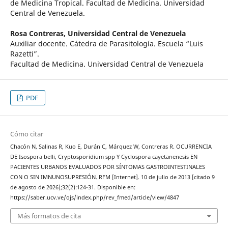
de Medicina Tropical. Facultad de Medicina. Universidad
Central de Venezuela.
Rosa Contreras,
Universidad Central de Venezuela
Auxiliar docente. Cátedra de Parasitología. Escuela “Luis
Razetti”.
Facultad de Medicina. Universidad Central de Venezuela
PDF
Cómo citar
Chacón N, Salinas R, Kuo E, Durán C, Márquez W, Contreras R. OCURRENCIA
DE Isospora belli, Cryptosporidium spp Y Cyclospora cayetanenesis EN
PACIENTES URBANOS EVALUADOS POR SÍNTOMAS GASTROINTESTINALES
CON O SIN IMNUNOSUPRESIÓN. RFM [Internet]. 10 de julio de 2013 [citado 9
de agosto de 2026];32(2):124-31. Disponible en:
https://saber.ucv.ve/ojs/index.php/rev_fmed/article/view/4847
Más formatos de cita