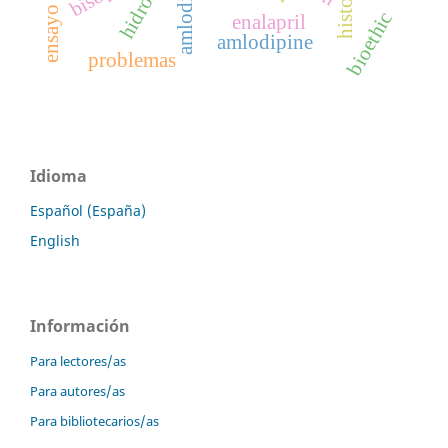
ensayo clínico
amlodipina
bioethic
enalapril
amlodipine
problemas
Idioma
Español (España)
English
Información
Para lectores/as
Para autores/as
Para bibliotecarios/as