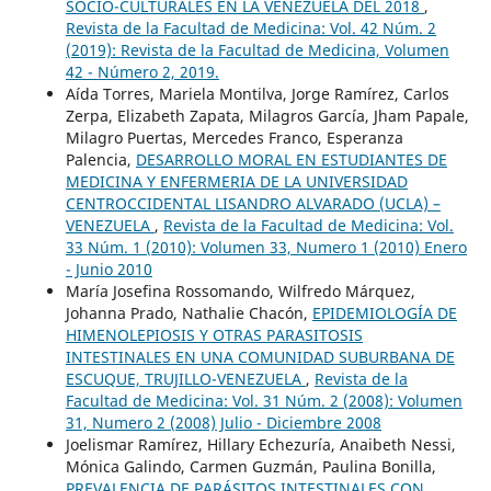
SOCIO-CULTURALES EN LA VENEZUELA DEL 2018
,
Revista de la Facultad de Medicina: Vol. 42 Núm. 2
(2019): Revista de la Facultad de Medicina, Volumen
42 - Número 2, 2019.
Aída Torres, Mariela Montilva, Jorge Ramírez, Carlos
Zerpa, Elizabeth Zapata, Milagros García, Jham Papale,
Milagro Puertas, Mercedes Franco, Esperanza
Palencia,
DESARROLLO MORAL EN ESTUDIANTES DE
MEDICINA Y ENFERMERIA DE LA UNIVERSIDAD
CENTROCCIDENTAL LISANDRO ALVARADO (UCLA) –
VENEZUELA
,
Revista de la Facultad de Medicina: Vol.
33 Núm. 1 (2010): Volumen 33, Numero 1 (2010) Enero
- Junio 2010
María Josefina Rossomando, Wilfredo Márquez,
Johanna Prado, Nathalie Chacón,
EPIDEMIOLOGÍA DE
HIMENOLEPIOSIS Y OTRAS PARASITOSIS
INTESTINALES EN UNA COMUNIDAD SUBURBANA DE
ESCUQUE, TRUJILLO-VENEZUELA
,
Revista de la
Facultad de Medicina: Vol. 31 Núm. 2 (2008): Volumen
31, Numero 2 (2008) Julio - Diciembre 2008
Joelismar Ramírez, Hillary Echezuría, Anaibeth Nessi,
Mónica Galindo, Carmen Guzmán, Paulina Bonilla,
PREVALENCIA DE PARÁSITOS INTESTINALES CON