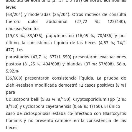
absoluto de eosinófilo (3 151 ± 5 161) demostró eosinofilias
leves
(63/204) y moderadas (25/204). Otros motivos de consulta
fueron: dolor abdominal (27,72 %; 122/440),
náuseas/vómitos
(19,03 %; 83/436), pujo/tenesmo (16,05 %; 70/436) y por
último, la consistencia líquida de las heces (4,87 %; 74/1
477). Los
parasitados (43,7 %; 677/1 550) presentaron evacuaciones
pastosa (81,25 %; 494/608) y blandas (37 %; 57/608). Sólo,
5,92.%
(36/608) presentaron consistencia líquida. La prueba de
Ziehl-Neelsen modificada demostró 12 casos positivos (8 %)
para
CI: Isospora belli (5,33 %; 8/150), Cryptosporidium spp (2 %;
3/150) y Cyclospora cayetanensis (0,66 %; 1/150). El único
caso de ciclosporiosis estaba co-infectado con Blastocystis
hominis y no presentó cambios en la consistencia de las
heces.