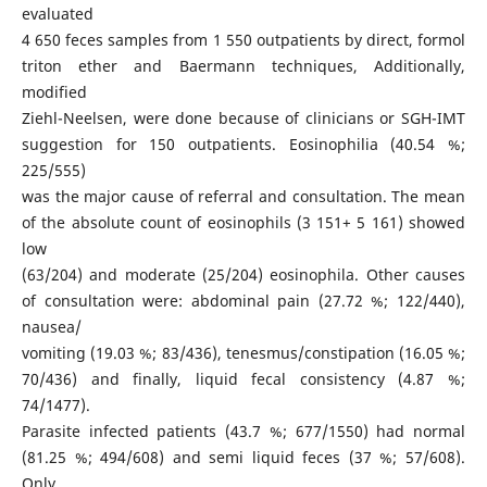
evaluated
4 650 feces samples from 1 550 outpatients by direct, formol
triton ether and Baermann techniques, Additionally,
modified
Ziehl-Neelsen, were done because of clinicians or SGH-IMT
suggestion for 150 outpatients. Eosinophilia (40.54 %;
225/555)
was the major cause of referral and consultation. The mean
of the absolute count of eosinophils (3 151+ 5 161) showed
low
(63/204) and moderate (25/204) eosinophila. Other causes
of consultation were: abdominal pain (27.72 %; 122/440),
nausea/
vomiting (19.03 %; 83/436), tenesmus/constipation (16.05 %;
70/436) and finally, liquid fecal consistency (4.87 %;
74/1477).
Parasite infected patients (43.7 %; 677/1550) had normal
(81.25 %; 494/608) and semi liquid feces (37 %; 57/608).
Only,