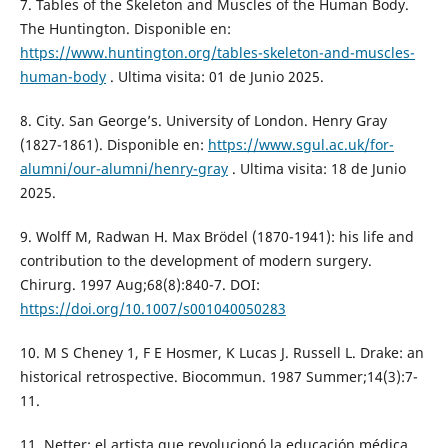
7. Tables of the Skeleton and Muscles of the Human Body.
The Huntington. Disponible en:
https://www.huntington.org/tables-skeleton-and-muscles-
human-body
. Ultima visita: 01 de Junio 2025.
8. City. San George’s. University of London. Henry Gray
(1827-1861). Disponible en:
https://www.sgul.ac.uk/for-
alumni/our-alumni/henry-gray
. Ultima visita: 18 de Junio
2025.
9. Wolff M, Radwan H. Max Brödel (1870-1941): his life and
contribution to the development of modern surgery.
Chirurg. 1997 Aug;68(8):840-7. DOI:
https://doi.org/10.1007/s001040050283
10. M S Cheney 1, F E Hosmer, K Lucas J. Russell L. Drake: an
historical retrospective. Biocommun. 1987 Summer;14(3):7-
11.
11. Netter: el artista que revolucionó la educación médica