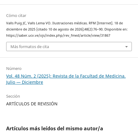
Cómo citar
Valls Puig JC, Valls Lema VO. Ilustraciones médicas. RFM [Internet]. 18 de
diciembre de 2025 [citado 10 de agosto de 2026];48(2):76–90. Disponible en:
https://saber.ucv.ve/ojs/index.php/rev_fmed/article/view/31867
Más formatos de cita
Número
Vol. 48 Núm. 2 (2025): Revista de la Facultad de Medicina.
Julio — Diciembre
Sección
ARTÍCULOS DE REVISIÓN
Artículos más leídos del mismo autor/a