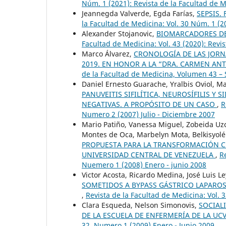
Núm. 1 (2021): Revista de la Facultad de 
Jeannegda Valverde, Egda Farías,
SEPSIS.
la Facultad de Medicina: Vol. 30 Núm. 1 (
Alexander Stojanovic,
BIOMARCADORES DE
Facultad de Medicina: Vol. 43 (2020): Rev
Marco Álvarez,
CRONOLOGÍA DE LAS JORN
2019. EN HONOR A LA “DRA. CARMEN AN
de la Facultad de Medicina, Volumen 43 –
Daniel Ernesto Guarache, Yralbis Oviol, M
PANUVEITIS SIFILÍTICA, NEUROSÍFILIS Y
NEGATIVAS. A PROPÓSITO DE UN CASO
,
R
Numero 2 (2007) Julio - Diciembre 2007
Mario Patiño, Vanessa Miguel, Zobeida Uzc
Montes de Oca, Marbelyn Mota, Belkisyolé 
PROPUESTA PARA LA TRANSFORMACIÓN CUR
UNIVERSIDAD CENTRAL DE VENEZUELA
,
R
Nuemero 1 (2008) Enero - junio 2008
Victor Acosta, Ricardo Medina, José Luis L
SOMETIDOS A BYPASS GÁSTRICO LAPAROS
,
Revista de la Facultad de Medicina: Vol.
Clara Esqueda, Nelson Simonovis,
SOCIAL
DE LA ESCUELA DE ENFERMERÍA DE LA UC
32, Numero 1 (2009) Enero - Junio 2009