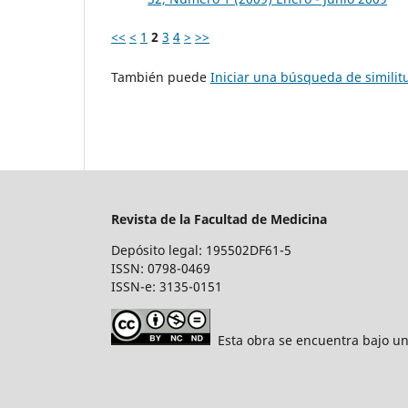
<<
<
1
2
3
4
>
>>
También puede
Iniciar una búsqueda de simili
Revista de la Facultad de Medicina
Depósito legal: 195502DF61-5
ISSN: 0798-0469
ISSN-e: 3135-0151
Esta obra se encuentra bajo un