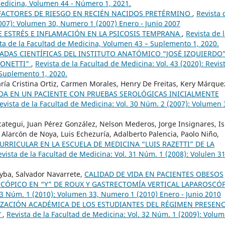
Medicina, Volumen 44 - Número 1, 2021.
 FACTORES DE RIESGO EN RECIÉN NACIDOS PRETÉRMINO
,
Revista 
2007): Volumen 30, Numero 1 (2007) Enero - Junio 2007
 ESTRÉS E INFLAMACIÓN EN LA PSICOSIS TEMPRANA
,
Revista de 
ista de la Facultad de Medicina, Volumen 43 – Suplemento 1, 2020.
ADAS CIENTÍFICAS DEL INSTITUTO ANATÓMICO “JOSÉ IZQUIERDO
TONETTI”
,
Revista de la Facultad de Medicina: Vol. 43 (2020): Revis
 Suplemento 1, 2020.
aría Cristina Ortiz, Carmen Morales, Henry De Freitas, Kery Márque
 SIDA EN UN PACIENTE CON PRUEBAS SEROLÓGICAS INICIALMENTE
evista de la Facultad de Medicina: Vol. 30 Núm. 2 (2007): Volumen 
ategui, Juan Pérez González, Nelson Mederos, Jorge Insignares, Is
Alarcón de Noya, Luis Echezuría, Adalberto Palencia, Paolo Niño,
RICULAR EN LA ESCUELA DE MEDICINA “LUIS RAZETTI” DE LA
evista de la Facultad de Medicina: Vol. 31 Núm. 1 (2008): Volulen 31
eyba, Salvador Navarrete,
CALIDAD DE VIDA EN PACIENTES OBESOS
CÓPICO EN “Y” DE ROUX Y GASTRECTOMÍA VERTICAL LAPAROSCÓ
 33 Núm. 1 (2010): Volumen 33, Numero 1 (2010) Enero - Junio 2010
IZACIÓN ACADÉMICA DE LOS ESTUDIANTES DEL RÉGIMEN PRESENC
V
,
Revista de la Facultad de Medicina: Vol. 32 Núm. 1 (2009): Volu