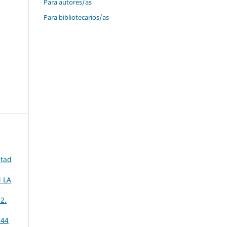
Para autores/as
Para bibliotecarios/as
ltad
 LA
2.
 44