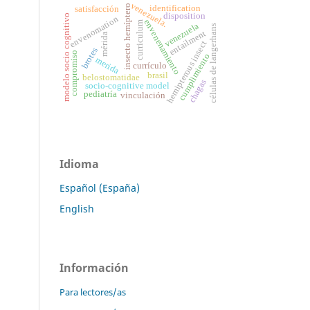
venezuela.
insecto hemíptero
identification
satisfacción
disposition
modelo socio cognitivo
envenomation
envenenamiento
curriculum
venezuela
células de langerhans
entailment
mérida
hemipterous insect
brotes
compromiso
cumplimiento
merida
currículo
brasil
belostomatidae
chagas
socio-cognitive model
pediatría
vinculación
Idioma
Español (España)
English
Información
Para lectores/as