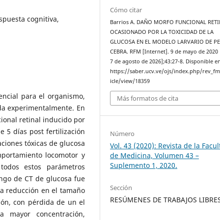
Cómo citar
espuesta cognitiva,
Barrios A. DAÑO MORFO FUNCIONAL RET
OCASIONADO POR LA TOXICIDAD DE LA
GLUCOSA EN EL MODELO LARVARIO DE PE
CEBRA. RFM [Internet]. 9 de mayo de 2020 
7 de agosto de 2026];43:27-8. Disponible en
https://saber.ucv.ve/ojs/index.php/rev_f
icle/view/18359
encial para el organismo,
Más formatos de cita
ada experimentalmente. En
ional retinal inducido por
 5 días post fertilización
Número
ciones tóxicas de glucosa
Vol. 43 (2020): Revista de la Facu
omportamiento locomotor y
de Medicina, Volumen 43 –
Suplemento 1, 2020.
 todos estos parámetros
ango de CT de glucosa fue
Sección
na reducción en el tamaño
RESÚMENES DE TRABAJOS LIBRE
ión, con pérdida de un el
 mayor concentración,