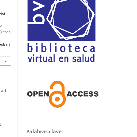
INAL
Z
[citado
:
med/art
ltad
S
Palabras clave