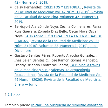
42 - Número 2, 2019.
Celsy Hernández,
CRÉDITOS Y EDITORIAL
,
Revista de
la Facultad de Medicina: Vol. 42 Núm. 1 (2019): Revista
de la Facultad de Medicina, Volumen 42 - Número 1,
2019.
Belkisyolé Alarcón de Noya, Cecilia Colmenares, Raiza
Ruiz Guevara, Zoraida Díaz Bello, Oscar Noya Oscar
Noya,
LA TRANSMISIÓN ORAL EN LA ENFERMEDAD DE
CHAGAS
,
Revista de la Facultad de Medicina: Vol. 33
Núm. 2 (2010): Volumen 33, Numero 2 (2010) Julio -
Diciembre
Gustavo Benítez Pérez, Ruperto Arrocha González ,
Ines Belen Benítez C., José Ramón Gómez Mancebo,
Freddy Orlando Contreras Santos,
La clínica: a través
de la medicina y sus grafemas. La arqueología
foucaultiana
,
Revista de la Facultad de Medicina: Vol.
49 Núm. 1 (2026): Revista de la Facultad de Medicina.
Enero — Junio
1
2
3
>
>>
También puede
Iniciar una búsqueda de similitud avanzada