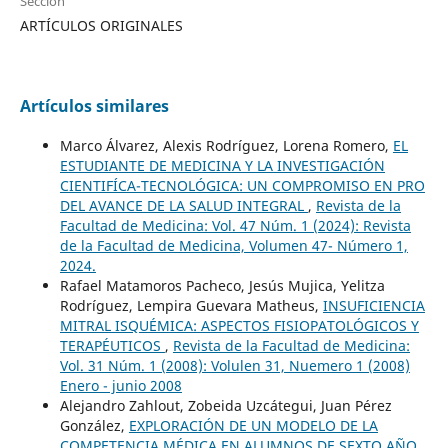
Sección
ARTÍCULOS ORIGINALES
Artículos similares
Marco Álvarez, Alexis Rodríguez, Lorena Romero,
EL
ESTUDIANTE DE MEDICINA Y LA INVESTIGACIÓN
CIENTIFÍCA-TECNOLÓGICA: UN COMPROMISO EN PRO
DEL AVANCE DE LA SALUD INTEGRAL
,
Revista de la
Facultad de Medicina: Vol. 47 Núm. 1 (2024): Revista
de la Facultad de Medicina, Volumen 47- Número 1,
2024.
Rafael Matamoros Pacheco, Jesús Mujica, Yelitza
Rodríguez, Lempira Guevara Matheus,
INSUFICIENCIA
MITRAL ISQUÉMICA: ASPECTOS FISIOPATOLÓGICOS Y
TERAPÉUTICOS
,
Revista de la Facultad de Medicina:
Vol. 31 Núm. 1 (2008): Volulen 31, Nuemero 1 (2008)
Enero - junio 2008
Alejandro Zahlout, Zobeida Uzcátegui, Juan Pérez
González,
EXPLORACIÓN DE UN MODELO DE LA
COMPETENCIA MÉDICA EN ALUMNOS DE SEXTO AÑO