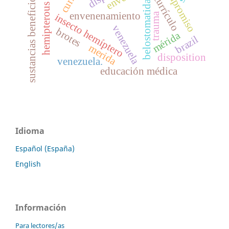
hemipterous insect
compromiso
sustancias beneficiosas
currículo
belostomatidae
envenenamiento
trauma
insecto hemíptero
venezuela
brotes
mérida
brazil
merida
disposition
venezuela.
educación médica
Idioma
Español (España)
English
Información
Para lectores/as