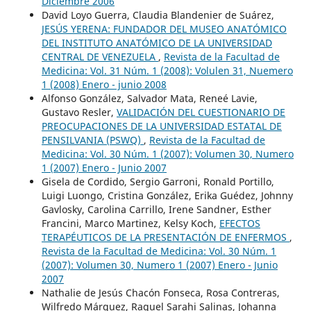
Diciembre 2006
David Loyo Guerra, Claudia Blandenier de Suárez,
JESÚS YERENA: FUNDADOR DEL MUSEO ANATÓMICO
DEL INSTITUTO ANATÓMICO DE LA UNIVERSIDAD
CENTRAL DE VENEZUELA
,
Revista de la Facultad de
Medicina: Vol. 31 Núm. 1 (2008): Volulen 31, Nuemero
1 (2008) Enero - junio 2008
Alfonso González, Salvador Mata, Reneé Lavie,
Gustavo Resler,
VALIDACIÓN DEL CUESTIONARIO DE
PREOCUPACIONES DE LA UNIVERSIDAD ESTATAL DE
PENSILVANIA (PSWQ)
,
Revista de la Facultad de
Medicina: Vol. 30 Núm. 1 (2007): Volumen 30, Numero
1 (2007) Enero - Junio 2007
Gisela de Cordido, Sergio Garroni, Ronald Portillo,
Luigi Luongo, Cristina González, Erika Guédez, Johnny
Gavlosky, Carolina Carrillo, Irene Sandner, Esther
Francini, Marco Martinez, Kelsy Koch,
EFECTOS
TERAPÉUTICOS DE LA PRESENTACIÓN DE ENFERMOS
,
Revista de la Facultad de Medicina: Vol. 30 Núm. 1
(2007): Volumen 30, Numero 1 (2007) Enero - Junio
2007
Nathalie de Jesús Chacón Fonseca, Rosa Contreras,
Wilfredo Márquez, Raquel Sarahi Salinas, Johanna