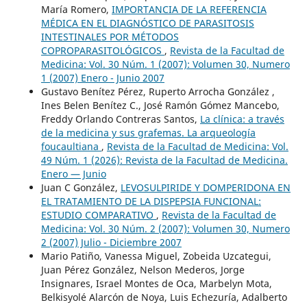
María Romero,
IMPORTANCIA DE LA REFERENCIA
MÉDICA EN EL DIAGNÓSTICO DE PARASITOSIS
INTESTINALES POR MÉTODOS
COPROPARASITOLÓGICOS
,
Revista de la Facultad de
Medicina: Vol. 30 Núm. 1 (2007): Volumen 30, Numero
1 (2007) Enero - Junio 2007
Gustavo Benítez Pérez, Ruperto Arrocha González ,
Ines Belen Benítez C., José Ramón Gómez Mancebo,
Freddy Orlando Contreras Santos,
La clínica: a través
de la medicina y sus grafemas. La arqueología
foucaultiana
,
Revista de la Facultad de Medicina: Vol.
49 Núm. 1 (2026): Revista de la Facultad de Medicina.
Enero — Junio
Juan C González,
LEVOSULPIRIDE Y DOMPERIDONA EN
EL TRATAMIENTO DE LA DISPEPSIA FUNCIONAL:
ESTUDIO COMPARATIVO
,
Revista de la Facultad de
Medicina: Vol. 30 Núm. 2 (2007): Volumen 30, Numero
2 (2007) Julio - Diciembre 2007
Mario Patiño, Vanessa Miguel, Zobeida Uzcategui,
Juan Pérez González, Nelson Mederos, Jorge
Insignares, Israel Montes de Oca, Marbelyn Mota,
Belkisyolé Alarcón de Noya, Luis Echezuría, Adalberto