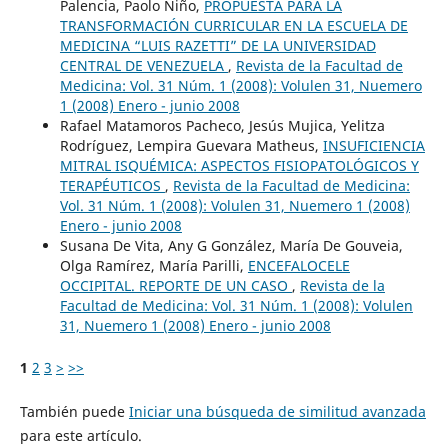
Palencia, Paolo Niño,
PROPUESTA PARA LA
TRANSFORMACIÓN CURRICULAR EN LA ESCUELA DE
MEDICINA “LUIS RAZETTI” DE LA UNIVERSIDAD
CENTRAL DE VENEZUELA
,
Revista de la Facultad de
Medicina: Vol. 31 Núm. 1 (2008): Volulen 31, Nuemero
1 (2008) Enero - junio 2008
Rafael Matamoros Pacheco, Jesús Mujica, Yelitza
Rodríguez, Lempira Guevara Matheus,
INSUFICIENCIA
MITRAL ISQUÉMICA: ASPECTOS FISIOPATOLÓGICOS Y
TERAPÉUTICOS
,
Revista de la Facultad de Medicina:
Vol. 31 Núm. 1 (2008): Volulen 31, Nuemero 1 (2008)
Enero - junio 2008
Susana De Vita, Any G González, María De Gouveia,
Olga Ramírez, María Parilli,
ENCEFALOCELE
OCCIPITAL. REPORTE DE UN CASO
,
Revista de la
Facultad de Medicina: Vol. 31 Núm. 1 (2008): Volulen
31, Nuemero 1 (2008) Enero - junio 2008
1
2
3
>
>>
También puede
Iniciar una búsqueda de similitud avanzada
para este artículo.