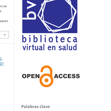
re de
9.
med/art
0,
007
Palabras clave