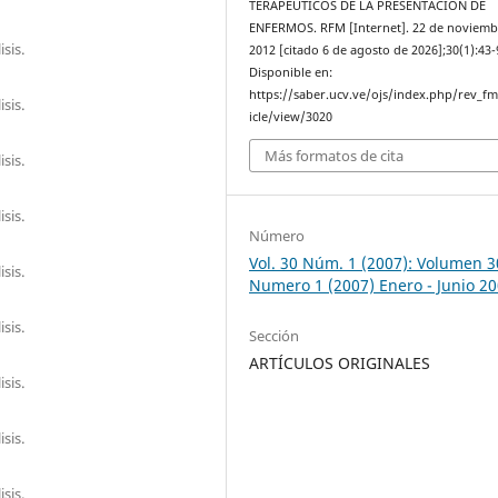
TERAPÉUTICOS DE LA PRESENTACIÓN DE
ENFERMOS. RFM [Internet]. 22 de noviemb
sis.
2012 [citado 6 de agosto de 2026];30(1):43-
Disponible en:
https://saber.ucv.ve/ojs/index.php/rev_f
sis.
icle/view/3020
Más formatos de cita
sis.
sis.
Número
Vol. 30 Núm. 1 (2007): Volumen 3
sis.
Numero 1 (2007) Enero - Junio 2
sis.
Sección
ARTÍCULOS ORIGINALES
sis.
sis.
sis.