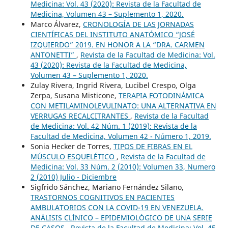
Medicina: Vol. 43 (2020): Revista de la Facultad de
Medicina, Volumen 43 – Suplemento 1, 2020.
Marco Álvarez,
CRONOLOGÍA DE LAS JORNADAS
CIENTÍFICAS DEL INSTITUTO ANATÓMICO “JOSÉ
IZQUIERDO” 2019. EN HONOR A LA “DRA. CARMEN
ANTONETTI”
,
Revista de la Facultad de Medicina: Vol.
43 (2020): Revista de la Facultad de Medicina,
Volumen 43 – Suplemento 1, 2020.
Zulay Rivera, Ingrid Rivera, Lucibel Crespo, Olga
Zerpa, Susana Misticone,
TERAPIA FOTODINÁMICA
CON METILAMINOLEVULINATO: UNA ALTERNATIVA EN
VERRUGAS RECALCITRANTES
,
Revista de la Facultad
de Medicina: Vol. 42 Núm. 1 (2019): Revista de la
Facultad de Medicina, Volumen 42 - Número 1, 2019.
Sonia Hecker de Torres,
TIPOS DE FIBRAS EN EL
MÚSCULO ESQUELÉTICO
,
Revista de la Facultad de
Medicina: Vol. 33 Núm. 2 (2010): Volumen 33, Numero
2 (2010) Julio - Diciembre
Sigfrido Sánchez, Mariano Fernández Silano,
TRASTORNOS COGNITIVOS EN PACIENTES
AMBULATORIOS CON LA COVID-19 EN VENEZUELA.
ANÁLISIS CLÍNICO – EPIDEMIOLÓGICO DE UNA SERIE
DE CASOS
,
Revista de la Facultad de Medicina: Vol. 45