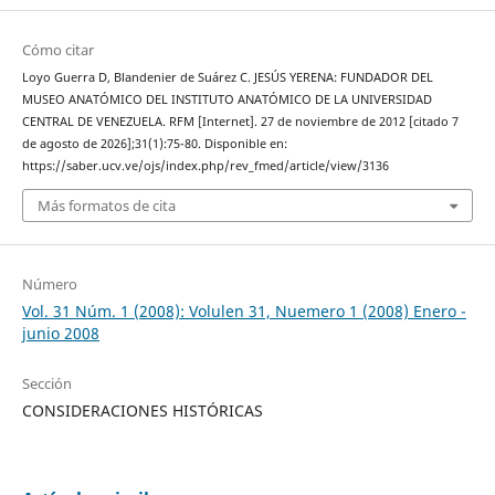
Cómo citar
Loyo Guerra D, Blandenier de Suárez C. JESÚS YERENA: FUNDADOR DEL
MUSEO ANATÓMICO DEL INSTITUTO ANATÓMICO DE LA UNIVERSIDAD
CENTRAL DE VENEZUELA. RFM [Internet]. 27 de noviembre de 2012 [citado 7
de agosto de 2026];31(1):75-80. Disponible en:
https://saber.ucv.ve/ojs/index.php/rev_fmed/article/view/3136
Más formatos de cita
Número
Vol. 31 Núm. 1 (2008): Volulen 31, Nuemero 1 (2008) Enero -
junio 2008
Sección
CONSIDERACIONES HISTÓRICAS