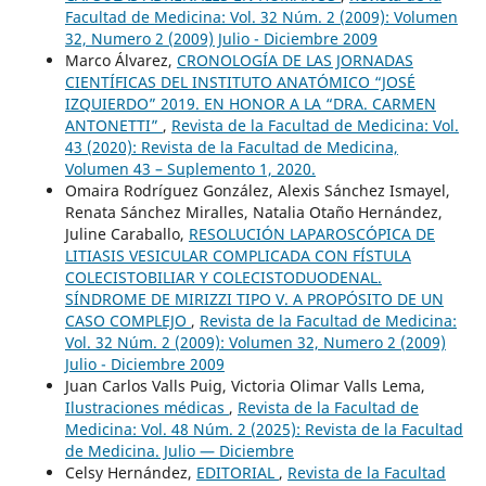
Facultad de Medicina: Vol. 32 Núm. 2 (2009): Volumen
32, Numero 2 (2009) Julio - Diciembre 2009
Marco Álvarez,
CRONOLOGÍA DE LAS JORNADAS
CIENTÍFICAS DEL INSTITUTO ANATÓMICO “JOSÉ
IZQUIERDO” 2019. EN HONOR A LA “DRA. CARMEN
ANTONETTI”
,
Revista de la Facultad de Medicina: Vol.
43 (2020): Revista de la Facultad de Medicina,
Volumen 43 – Suplemento 1, 2020.
Omaira Rodríguez González, Alexis Sánchez Ismayel,
Renata Sánchez Miralles, Natalia Otaño Hernández,
Juline Caraballo,
RESOLUCIÓN LAPAROSCÓPICA DE
LITIASIS VESICULAR COMPLICADA CON FÍSTULA
COLECISTOBILIAR Y COLECISTODUODENAL.
SÍNDROME DE MIRIZZI TIPO V. A PROPÓSITO DE UN
CASO COMPLEJO
,
Revista de la Facultad de Medicina:
Vol. 32 Núm. 2 (2009): Volumen 32, Numero 2 (2009)
Julio - Diciembre 2009
Juan Carlos Valls Puig, Victoria Olimar Valls Lema,
Ilustraciones médicas
,
Revista de la Facultad de
Medicina: Vol. 48 Núm. 2 (2025): Revista de la Facultad
de Medicina. Julio — Diciembre
Celsy Hernández,
EDITORIAL
,
Revista de la Facultad