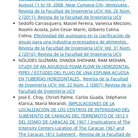
August 11 to 18, 2008, Near Cumaná City, Venezuela
,
Revista de la Facultad de Ingeniería UCV: Vol. 26 Núm.
2 (2011): Revista de la Facultad de Ingeniería UCV
Sedolfo Carrasquero, Masiel Fereira, Vanessa Mezzoni,
Roselis Acosta, Julio Cesar Marín, Gilberto Colina
Colina,
Efectividad del quitosano en la clarificación de
aguas para una industria procesadora de alimentos
,
Revista de la Facultad de Ingeniería UCV: Vol. 31 Núm.
2 (2016): Revista de la Facultad de Ingeniería UCV
NÓLIDES GUZMÁN, OVADIA SHOHAM, RAM MOHAN,
STUDY OF AN AQUEOUS FOAM FLOW IN HORIZONTAL
PIPES / ESTUDIO DEL FLUJO DE UNA ESPUMA ACUOSA
EN TUBERÍAS HORIZONTALES
,
Revista de la Facultad
de Ingeniería UCV: Vol. 22 Núm. 2 (2007): Revista de la
Facultad de Ingeniería UCV
José E. Choy, Christl Palme, Carlos Guada, Stéphanie
Klarica, María Morandi,
IMPLICACIONES DE LA
LOCALIZACIÓN DE LOS CENTROS DE INTENSIDAD DEL
SUBEVENTO DE CARACAS DEL TERREMOTO DE 1812 Y
DEL SISMO DE CARACAS DE 1967 / Implications of The
Intensity Centers Location of The Caracas 1967 and
The Caracas 1812 Subevent
,
Revista de la Facultad de