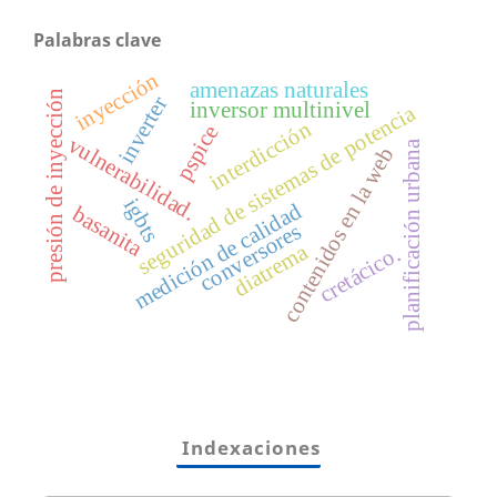
Palabras clave
inyección
amenazas naturales
presión de inyección
inverter
inversor multinivel
seguridad de sistemas de potencia
interdicción
pspice
vulnerabilidad.
planificación urbana
contenidos en la web
igbts
medición de calidad
basanita
conversores
diatrema
cretácico.
Indexaciones