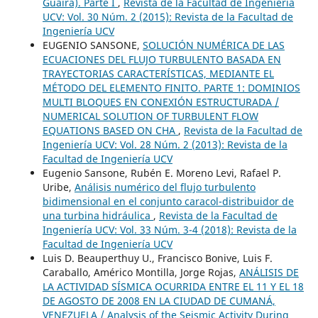
Guaira). Parte I
,
Revista de la Facultad de Ingeniería
UCV: Vol. 30 Núm. 2 (2015): Revista de la Facultad de
Ingeniería UCV
EUGENIO SANSONE,
SOLUCIÓN NUMÉRICA DE LAS
ECUACIONES DEL FLUJO TURBULENTO BASADA EN
TRAYECTORIAS CARACTERÍSTICAS, MEDIANTE EL
MÉTODO DEL ELEMENTO FINITO. PARTE 1: DOMINIOS
MULTI BLOQUES EN CONEXIÓN ESTRUCTURADA /
NUMERICAL SOLUTION OF TURBULENT FLOW
EQUATIONS BASED ON CHA
,
Revista de la Facultad de
Ingeniería UCV: Vol. 28 Núm. 2 (2013): Revista de la
Facultad de Ingeniería UCV
Eugenio Sansone, Rubén E. Moreno Levi, Rafael P.
Uribe,
Análisis numérico del flujo turbulento
bidimensional en el conjunto caracol-distribuidor de
una turbina hidráulica
,
Revista de la Facultad de
Ingeniería UCV: Vol. 33 Núm. 3-4 (2018): Revista de la
Facultad de Ingeniería UCV
Luis D. Beauperthuy U., Francisco Bonive, Luis F.
Caraballo, Américo Montilla, Jorge Rojas,
ANÁLISIS DE
LA ACTIVIDAD SÍSMICA OCURRIDA ENTRE EL 11 Y EL 18
DE AGOSTO DE 2008 EN LA CIUDAD DE CUMANÁ,
VENEZUELA / Analysis of the Seismic Activity During