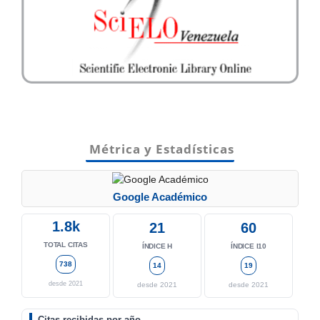
Métrica y Estadísticas
Google Académico
1.8k
21
60
TOTAL CITAS
ÍNDICE H
ÍNDICE I10
738
14
19
desde 2021
desde 2021
desde 2021
Citas recibidas por año