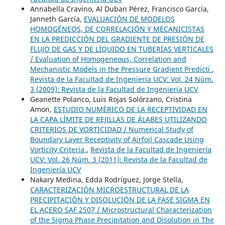
Annabella Cravino, Al Duban Pérez, Francisco García,
Janneth García,
EVALUACIÓN DE MODELOS
HOMOGÉNEOS, DE CORRELACIÓN Y MECANICISTAS
EN LA PREDICCIÓN DEL GRADIENTE DE PRESIÓN DE
FLUJO DE GAS Y DE LÍQUIDO EN TUBERÍAS VERTICALES
/ Evaluation of Homogeneous, Correlation and
Mechanistic Models in the Pressure Gradient Predicti
,
Revista de la Facultad de Ingeniería UCV: Vol. 24 Núm.
3 (2009): Revista de la Facultad de Ingeniería UCV
Geanette Polanco, Luis Rojas Solórzano, Cristina
Amon,
ESTUDIO NUMÉRICO DE LA RECEPTIVIDAD EN
LA CAPA LÍMITE DE REJILLAS DE ÁLABES UTILIZANDO
CRITERIOS DE VORTICIDAD / Numerical Study of
Boundary Layer Receptivity of Airfoil Cascade Using
Vorticity Criteria
,
Revista de la Facultad de Ingeniería
UCV: Vol. 26 Núm. 3 (2011): Revista de la Facultad de
Ingeniería UCV
Nakary Medina, Edda Rodríguez, Jorge Stella,
CARACTERIZACIÓN MICROESTRUCTURAL DE LA
PRECIPITACIÓN Y DISOLUCIÓN DE LA FASE SIGMA EN
EL ACERO SAF 2507 / Microstructural Characterization
of the Sigma Phase Precipitation and Disolution in The