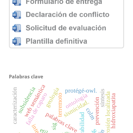
Palabras clave
web semántica
subsidencia
geología
caracterización
protégé-owl.
síntesis
corrosión localizada
falla de caparo
ontología
terremoto
hidroxiapatita
prevención
sismicidad.
colm
palabras clave
vulnerabilidad
sig