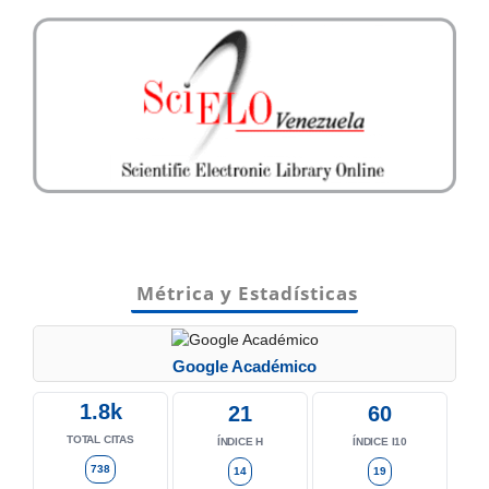
Métrica y Estadísticas
Google Académico
1.8k
21
60
TOTAL CITAS
ÍNDICE H
ÍNDICE I10
738
14
19