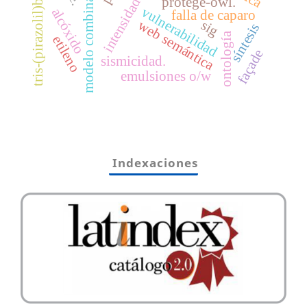
tris-(pirazolil)borato
modelo combinado
protégé-owl.
intensidad
vulnerabilidad
alcóxido
falla de caparo
sig
web semántica
síntesis
ontología
etileno
façade
sismicidad.
emulsiones o/w
Indexaciones