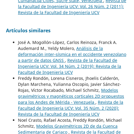
Cumanacoa Cities, Sucre State, Venezuela
,
Revista de
la Facultad de Ingeniería UCV: Vol. 26 Núm. 2 (2011):
Revista de la Facultad de Ingeniería UCV
Artículos similares
José A. Mogollón-López, Carlos Reinoza, Franck A.
Audemard M., Yeldy Molero,
Análisis de la
deformación inter-sísmica en el occidente venezolano
a partir de datos GNSS
,
Revista de la Facultad de
Ingeniería UCV: Vol. 34 Núm. 2 (2019): Revista de la
Facultad de Ingeniería UCV
Freddy Rondón, Lorena Cisneros, Jhoelis Calderón,
Dylan Marchena, Yulianna Oscopio, Javier Sánchez-
Rojas, Víctor Rocabado, Michael Schmitz,
Modelos
gravimétricos y magnéticos corticales 2D propuestos
para los Andes de Mérida - Venezuela
,
Revista de la
Facultad de Ingeniería UCV: Vol. 35 Núm. 2 (2020):
Revista de la Facultad de Ingeniería UCV
Noel Crasto, Rafael Acosta, Freddy Rondón, Michael
Schmitz,
Modelos Gravimétricos 2D de da Cuenca
Sedimentaria de Cariaco
,
Revista de la Facultad de