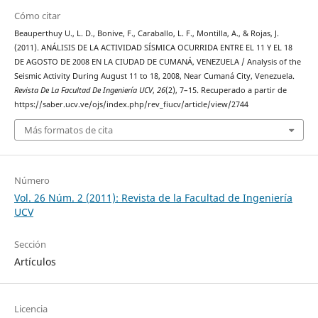
Cómo citar
Beauperthuy U., L. D., Bonive, F., Caraballo, L. F., Montilla, A., & Rojas, J.
(2011). ANÁLISIS DE LA ACTIVIDAD SÍSMICA OCURRIDA ENTRE EL 11 Y EL 18
DE AGOSTO DE 2008 EN LA CIUDAD DE CUMANÁ, VENEZUELA / Analysis of the
Seismic Activity During August 11 to 18, 2008, Near Cumaná City, Venezuela.
Revista De La Facultad De Ingeniería UCV
,
26
(2), 7–15. Recuperado a partir de
https://saber.ucv.ve/ojs/index.php/rev_fiucv/article/view/2744
Más formatos de cita
Número
Vol. 26 Núm. 2 (2011): Revista de la Facultad de Ingeniería
UCV
Sección
Artículos
Licencia