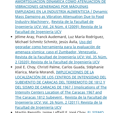
AMORTIGUACIÓN DINÁMICA COMO ATENUACIÓN DE
VIBRACIONES GENERADAS POR MÁQUINAS
EMPLEADAS EN LA INDUSTRIA ALIMENTICIA / Dynamic
Mass Damping as Vibration Attenuation Due to Food
Industry Machinery
,
Revista de la Facultad de
Ingeniería UCV: Vol. 24 Núm. 4 (2009): Revista de la
Facultad de Ingeniería UCV
Jélime Aray, Franck Audemard, Luz María Rodríguez,
Michael Schmitz Schmitz, Jesús Ávila,
Uso del
georadar como herramienta para la evaluación de
amenaza sísmica: caso el Zumbador, Venezuela
,
Revista de la Facultad de Ingeniería UCV: Vol. 35 Núm.
2 (2020): Revista de la Facultad de Ingeniería UCV
José E. Choy, Christl Palme, Carlos Guada, Stéphanie
Klarica, María Morandi,
IMPLICACIONES DE LA
LOCALIZACIÓN DE LOS CENTROS DE INTENSIDAD DEL
SUBEVENTO DE CARACAS DEL TERREMOTO DE 1812 Y
DEL SISMO DE CARACAS DE 1967 / Implications of The
Intensity Centers Location of The Caracas 1967 and
The Caracas 1812 Subevent
,
Revista de la Facultad de
Ingeniería UCV: Vol. 26 Núm. 2 (2011): Revista de la
Facultad de Ingeniería UCV
Martín Rengifo, Jaime Laffaill E, José Choy,
EL SISMO