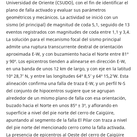
Universidad de Oriente (CSUDO), con el fin de identificar el
plano de falla activado y evaluar sus parámetros
geométricos y mecánicos. La actividad se inició con un
sismo (el principal) de magnitud de coda 5,1, seguido de 13
eventos registrados con magnitudes de coda entre 1,1 y 3,4.
La solución para el mecanismo focal del sismo principal
admite una ruptura transcurrente dextral de orientación
aproximada E-W, y con buzamiento hacia el Norte entre 81º
y 90º. Los epicentros tienden a alinearse en dirección E-W,
en una banda de unos 12 km de largo, y con eje en la latitud
10º 28,7’ N, y entre las longitudes 64º 8,5’ y 64º 15,2’W. Esta
alineación confirma una falla de traza E-W, y un perfil N-S
del conjunto de hipocentros sugiere que se agrupan
alrededor de un mismo plano de falla con esa orientación,
buzado hacia el Norte en unos 85º ± 3º, y aflorando en
superficie a nivel del pie norte del cerro de Caigüire,
apuntando al segmento de la falla El Pilar con traza a nivel
del pie norte del mencionado cerro como la falla activada.
La presencia de epicentros al Oeste del cerro de Caigüire