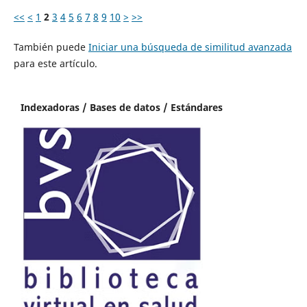
<<
<
1
2
3
4
5
6
7
8
9
10
>
>>
También puede
Iniciar una búsqueda de similitud avanzada
para este artículo.
Indexadoras / Bases de datos / Estándares