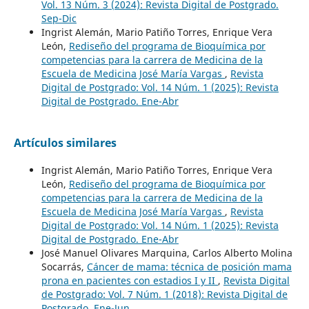
Vol. 13 Núm. 3 (2024): Revista Digital de Postgrado.
Sep-Dic
Ingrist Alemán, Mario Patiño Torres, Enrique Vera
León,
Rediseño del programa de Bioquímica por
competencias para la carrera de Medicina de la
Escuela de Medicina José María Vargas
,
Revista
Digital de Postgrado: Vol. 14 Núm. 1 (2025): Revista
Digital de Postgrado. Ene-Abr
Artículos similares
Ingrist Alemán, Mario Patiño Torres, Enrique Vera
León,
Rediseño del programa de Bioquímica por
competencias para la carrera de Medicina de la
Escuela de Medicina José María Vargas
,
Revista
Digital de Postgrado: Vol. 14 Núm. 1 (2025): Revista
Digital de Postgrado. Ene-Abr
José Manuel Olivares Marquina, Carlos Alberto Molina
Socarrás,
Cáncer de mama: técnica de posición mama
prona en pacientes con estadios I y II
,
Revista Digital
de Postgrado: Vol. 7 Núm. 1 (2018): Revista Digital de
Postgrado. Ene-Jun