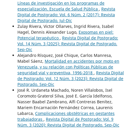
Líneas de investigación en los programas de
especialización. Escuela de Salud Pública
,
Revista
Digital de Postgrado: Vol. 6 Núm. 2 (2017): Revista
Digital de Postgrado. Jul-Dic
Zulay Rivera, Victor Ollarves, Ingrid Rivera, Isabel
Hagel, Dennis Alexander Lugo,
Exosomas en piel:
Potencial terapéutico
,
Revista Digital de Postgrado:
Vol. 14 Núm. 3 (2025): Revista Digital de Postgrado.
Sep-Dic
Alejandro Rísquez, José Chique, Carlos Manresa,
Mabel Sáenz,
Mortalidad en accidentes por moto en
Venezuela, y su relación con Políticas Públicas de
seguridad vial y preventiva, 1996-2018
,
Revista Digital
de Postgrado: Vol. 12 Núm. 3 (2023): Revista Digital de
Postgrado. Sep-Dic
José R. Urdaneta Machado, Noren Villalobos, Isel
Coromoto Graterol Silva, José E. García Idelfonso,
Nasser Baabel Zambrano, Alfi Contreras Benítez,
Mariem Encarnación Fernández Correa, Laurenis
Labarca,
Complicaciones obstétricas en gestantes
trabajadoras
,
Revista Digital de Postgrado: Vol. 9
Núm. 3 (2020): Revista Digital de Postgrado. Sep-Dic