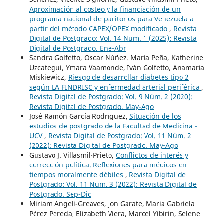
Aproximación al costeo y la financiación de un
programa nacional de paritorios para Venezuela a
partir del método CAPEX/OPEX modificado
,
Revista
Digital de Postgrado: Vol. 14 Núm. 1 (2025): Revista
Digital de Postgrado. Ene-Abr
Sandra Golfetto, Oscar Núñez, María Peña, Katherine
Uzcategui, Ymara Vaamonde, Iván Golfetto, Anamaria
Miskiewicz,
Riesgo de desarrollar diabetes tipo 2
según LA FINDRISC y enfermedad arterial periférica
,
Revista Digital de Postgrado: Vol. 9 Núm. 2 (2020):
Revista Digital de Postgrado. May-Ago
José Ramón García Rodríguez,
Situación de los
estudios de postgrado de la Facultad de Medicina -
UCV
,
Revista Digital de Postgrado: Vol. 11 Núm. 2
(2022): Revista Digital de Postgrado. May-Ago
Gustavo J. Villasmil-Prieto,
Conflictos de interés y
corrección política. Reflexiones para médicos en
tiempos moralmente débiles
,
Revista Digital de
Postgrado: Vol. 11 Núm. 3 (2022): Revista Digital de
Postgrado. Sep-Dic
Miriam Angeli-Greaves, Jon Garate, Maria Gabriela
Pérez Pereda, Elizabeth Viera, Marcel Yibirin, Selene