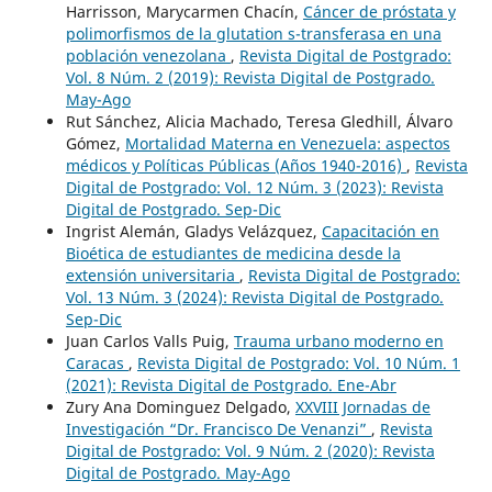
Harrisson, Marycarmen Chacín,
Cáncer de próstata y
polimorfismos de la glutation s-transferasa en una
población venezolana
,
Revista Digital de Postgrado:
Vol. 8 Núm. 2 (2019): Revista Digital de Postgrado.
May-Ago
Rut Sánchez, Alicia Machado, Teresa Gledhill, Álvaro
Gómez,
Mortalidad Materna en Venezuela: aspectos
médicos y Políticas Públicas (Años 1940-2016)
,
Revista
Digital de Postgrado: Vol. 12 Núm. 3 (2023): Revista
Digital de Postgrado. Sep-Dic
Ingrist Alemán, Gladys Velázquez,
Capacitación en
Bioética de estudiantes de medicina desde la
extensión universitaria
,
Revista Digital de Postgrado:
Vol. 13 Núm. 3 (2024): Revista Digital de Postgrado.
Sep-Dic
Juan Carlos Valls Puig,
Trauma urbano moderno en
Caracas
,
Revista Digital de Postgrado: Vol. 10 Núm. 1
(2021): Revista Digital de Postgrado. Ene-Abr
Zury Ana Dominguez Delgado,
XXVIII Jornadas de
Investigación “Dr. Francisco De Venanzi”
,
Revista
Digital de Postgrado: Vol. 9 Núm. 2 (2020): Revista
Digital de Postgrado. May-Ago