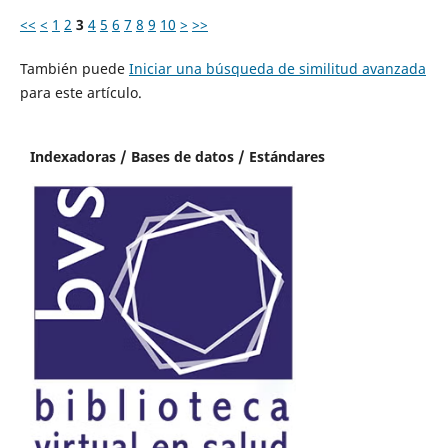
<<
<
1
2
3
4
5
6
7
8
9
10
>
>>
También puede
Iniciar una búsqueda de similitud avanzada
para este artículo.
Indexadoras / Bases de datos / Estándares