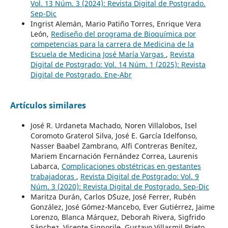
Vol. 13 Núm. 3 (2024): Revista Digital de Postgrado.
Sep-Dic
Ingrist Alemán, Mario Patiño Torres, Enrique Vera
León,
Rediseño del programa de Bioquímica por
competencias para la carrera de Medicina de la
Escuela de Medicina José María Vargas
,
Revista
Digital de Postgrado: Vol. 14 Núm. 1 (2025): Revista
Digital de Postgrado. Ene-Abr
Artículos similares
José R. Urdaneta Machado, Noren Villalobos, Isel
Coromoto Graterol Silva, José E. García Idelfonso,
Nasser Baabel Zambrano, Alfi Contreras Benítez,
Mariem Encarnación Fernández Correa, Laurenis
Labarca,
Complicaciones obstétricas en gestantes
trabajadoras
,
Revista Digital de Postgrado: Vol. 9
Núm. 3 (2020): Revista Digital de Postgrado. Sep-Dic
Maritza Durán, Carlos D´Suze, José Ferrer, Rubén
González, José Gómez-Mancebo, Ever Gutiérrez, Jaime
Lorenzo, Blanca Márquez, Deborah Rivera, Sigfrido
Sánchez, Vicente Signorile, Gustavo Villasmil Prieto,