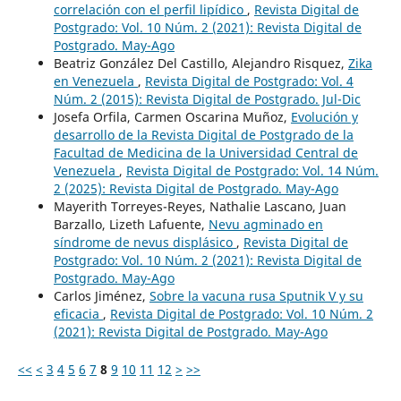
correlación con el perfil lipídico
,
Revista Digital de
Postgrado: Vol. 10 Núm. 2 (2021): Revista Digital de
Postgrado. May-Ago
Beatriz González Del Castillo, Alejandro Risquez,
Zika
en Venezuela
,
Revista Digital de Postgrado: Vol. 4
Núm. 2 (2015): Revista Digital de Postgrado. Jul-Dic
Josefa Orfila, Carmen Oscarina Muñoz,
Evolución y
desarrollo de la Revista Digital de Postgrado de la
Facultad de Medicina de la Universidad Central de
Venezuela
,
Revista Digital de Postgrado: Vol. 14 Núm.
2 (2025): Revista Digital de Postgrado. May-Ago
Mayerith Torreyes-Reyes, Nathalie Lascano, Juan
Barzallo, Lizeth Lafuente,
Nevu agminado en
síndrome de nevus displásico
,
Revista Digital de
Postgrado: Vol. 10 Núm. 2 (2021): Revista Digital de
Postgrado. May-Ago
Carlos Jiménez,
Sobre la vacuna rusa Sputnik V y su
eficacia
,
Revista Digital de Postgrado: Vol. 10 Núm. 2
(2021): Revista Digital de Postgrado. May-Ago
<<
<
3
4
5
6
7
8
9
10
11
12
>
>>