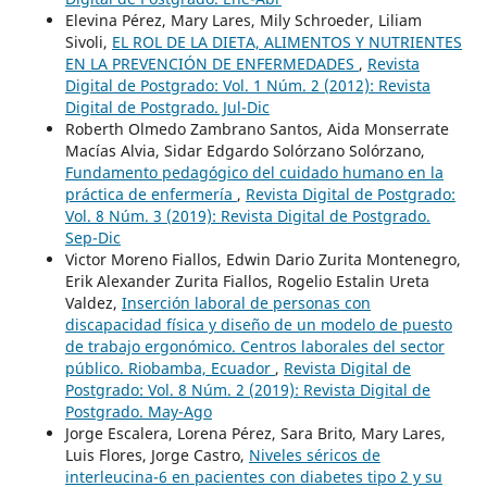
Elevina Pérez, Mary Lares, Mily Schroeder, Liliam
Sivoli,
EL ROL DE LA DIETA, ALIMENTOS Y NUTRIENTES
EN LA PREVENCIÓN DE ENFERMEDADES
,
Revista
Digital de Postgrado: Vol. 1 Núm. 2 (2012): Revista
Digital de Postgrado. Jul-Dic
Roberth Olmedo Zambrano Santos, Aida Monserrate
Macías Alvia, Sidar Edgardo Solórzano Solórzano,
Fundamento pedagógico del cuidado humano en la
práctica de enfermería
,
Revista Digital de Postgrado:
Vol. 8 Núm. 3 (2019): Revista Digital de Postgrado.
Sep-Dic
Victor Moreno Fiallos, Edwin Dario Zurita Montenegro,
Erik Alexander Zurita Fiallos, Rogelio Estalin Ureta
Valdez,
Inserción laboral de personas con
discapacidad física y diseño de un modelo de puesto
de trabajo ergonómico. Centros laborales del sector
público. Riobamba, Ecuador
,
Revista Digital de
Postgrado: Vol. 8 Núm. 2 (2019): Revista Digital de
Postgrado. May-Ago
Jorge Escalera, Lorena Pérez, Sara Brito, Mary Lares,
Luis Flores, Jorge Castro,
Niveles séricos de
interleucina-6 en pacientes con diabetes tipo 2 y su