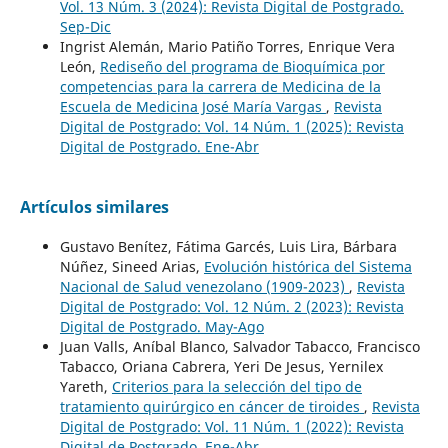
Vol. 13 Núm. 3 (2024): Revista Digital de Postgrado.
Sep-Dic
Ingrist Alemán, Mario Patiño Torres, Enrique Vera
León,
Rediseño del programa de Bioquímica por
competencias para la carrera de Medicina de la
Escuela de Medicina José María Vargas
,
Revista
Digital de Postgrado: Vol. 14 Núm. 1 (2025): Revista
Digital de Postgrado. Ene-Abr
Artículos similares
Gustavo Benítez, Fátima Garcés, Luis Lira, Bárbara
Núñez, Sineed Arias,
Evolución histórica del Sistema
Nacional de Salud venezolano (1909-2023)
,
Revista
Digital de Postgrado: Vol. 12 Núm. 2 (2023): Revista
Digital de Postgrado. May-Ago
Juan Valls, Aníbal Blanco, Salvador Tabacco, Francisco
Tabacco, Oriana Cabrera, Yeri De Jesus, Yernilex
Yareth,
Criterios para la selección del tipo de
tratamiento quirúrgico en cáncer de tiroides
,
Revista
Digital de Postgrado: Vol. 11 Núm. 1 (2022): Revista
Digital de Postgrado. Ene-Abr