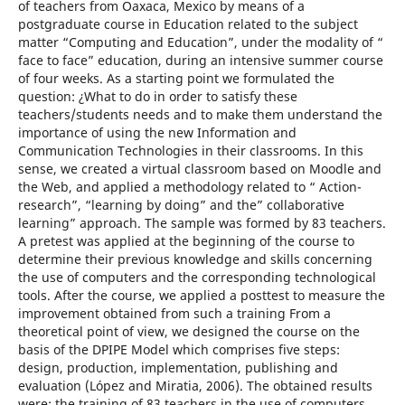
of teachers from Oaxaca, Mexico by means of a
postgraduate course in Education related to the subject
matter “Computing and Education”, under the modality of “
face to face” education, during an intensive summer course
of four weeks. As a starting point we formulated the
question: ¿What to do in order to satisfy these
teachers/students needs and to make them understand the
importance of using the new Information and
Communication Technologies in their classrooms. In this
sense, we created a virtual classroom based on Moodle and
the Web, and applied a methodology related to “ Action-
research”, “learning by doing” and the” collaborative
learning” approach. The sample was formed by 83 teachers.
A pretest was applied at the beginning of the course to
determine their previous knowledge and skills concerning
the use of computers and the corresponding technological
tools. After the course, we applied a posttest to measure the
improvement obtained from such a training From a
theoretical point of view, we designed the course on the
basis of the DPIPE Model which comprises five steps:
design, production, implementation, publishing and
evaluation (López and Miratia, 2006). The obtained results
were: the training of 83 teachers in the use of computers