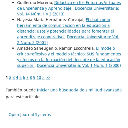
Guillermo Moreno,
Didáctica en los Entornos Virtuales
de Enseñanza y Aprendizaje
,
Docencia Universitaria:
Vol. 14 Núm. 1 y 2 (2013)
Nayesia María Hernández Carvajal,
El chat como
herramienta de comunicación en la educación a
distancia: usos y potencialidades para fomentar el
aprendizaje cooperativo
,
Docencia Universitaria: Vol.
2 Núm. 2 (2001)
Amadeo Saneugenio, Ramón Escontrela,
El modelo
crítico-reflexivo y el modelo técnico: SUS fundamentos
y efectos en la formación del docente de la educación
superior
,
Docencia Universitaria: Vol. 1 Núm. 1 (2000)
1
2
3
4
5
6
7
8
9
10
>
>>
También puede
Iniciar una búsqueda de similitud avanzada
para este artículo.
Open Journal Systems