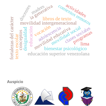
actividades
ia generativa
contextos remotos
madres
docentes
libros de texto
fortalezas del carácter
movilidad intergeneracional
vocación
movilidad social
adolescencia
movilidad educativa
clases sociales
educación
desigualdad
programas
conceptos
texto escolar
lima
bienestar psicológico
educación superior venezolana
Auspicio