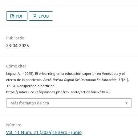
PDF
EPUB
Publicado
23-04-2025
Cómo citar
López, A. . (2025). El e-learning en la educación superior en Venezuela y el
efecto de la pandemia.
Areté, Revista Digital Del Doctorado En Educación
,
11
(21),
37–54. Recuperado a partir de
https://saber.ucv.ve/ojs/index.php/rev_arete/article/view/30023
Más formatos de cita
Número
Vol. 11 Núm. 21 (2025): Enero - junio