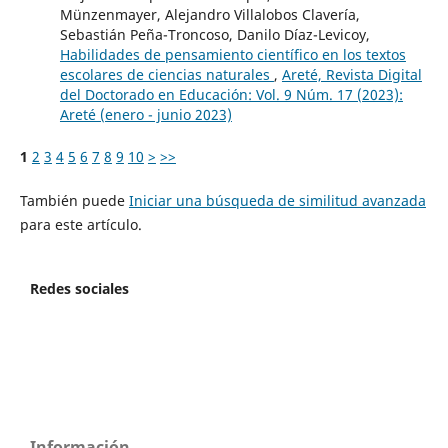
Münzenmayer, Alejandro Villalobos Clavería,
Sebastián Peña-Troncoso, Danilo Díaz-Levicoy,
Habilidades de pensamiento científico en los textos
escolares de ciencias naturales
,
Areté, Revista Digital
del Doctorado en Educación: Vol. 9 Núm. 17 (2023):
Areté (enero - junio 2023)
1
2
3
4
5
6
7
8
9
10
>
>>
También puede
Iniciar una búsqueda de similitud avanzada
para este artículo.
Redes sociales
Información