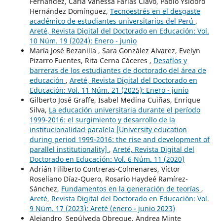
Fernández, Carla Vanessa Farias Clavo, Pablo Ysidoro
Hernández Domínguez,
Tecnoestrés en el desgaste
académico de estudiantes universitarios del Perú
,
Areté, Revista Digital del Doctorado en Educación: Vol.
10 Núm. 19 (2024): Enero - junio
María José Bezanilla , Sara González Alvarez, Evelyn
Pizarro Fuentes, Rita Cerna Cáceres ,
Desafíos y
barreras de los estudiantes de doctorado del área de
educación
,
Areté, Revista Digital del Doctorado en
Educación: Vol. 11 Núm. 21 (2025): Enero - junio
Gilberto José Graffe, Isabel Medina Cuiñas, Enrique
Silva,
La educación universitaria durante el período
1999-2016: el surgimiento y desarrollo de la
institucionalidad paralela [University education
during period 1999-2016: the rise and development of
parallel institutionality]
,
Areté, Revista Digital del
Doctorado en Educación: Vol. 6 Núm. 11 (2020)
Adrián Filiberto Contreras-Colmenares, Víctor
Roseliano Díaz-Quero, Rosario Haydeé Ramírez-
Sánchez,
Fundamentos en la generación de teorías
,
Areté, Revista Digital del Doctorado en Educación: Vol.
9 Núm. 17 (2023): Areté (enero - junio 2023)
Alejandro Sepúlveda Obreque, Andrea Minte