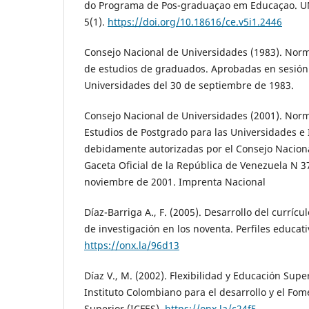
do Programa de Pos-graduaçao em Educaçao. U
5(1).
https://doi.org/10.18616/ce.v5i1.2446
Consejo Nacional de Universidades (1983). Norm
de estudios de graduados. Aprobadas en sesión
Universidades del 30 de septiembre de 1983.
Consejo Nacional de Universidades (2001). Norm
Estudios de Postgrado para las Universidades e 
debidamente autorizadas por el Consejo Nacion
Gaceta Oficial de la República de Venezuela N 3
noviembre de 2001. Imprenta Nacional
Díaz-Barriga A., F. (2005). Desarrollo del curríc
de investigación en los noventa. Perfiles educati
https://onx.la/96d13
Díaz V., M. (2002). Flexibilidad y Educación Supe
Instituto Colombiano para el desarrollo y el Fo
Superior (ICFES).
https://onx.la/c24f5