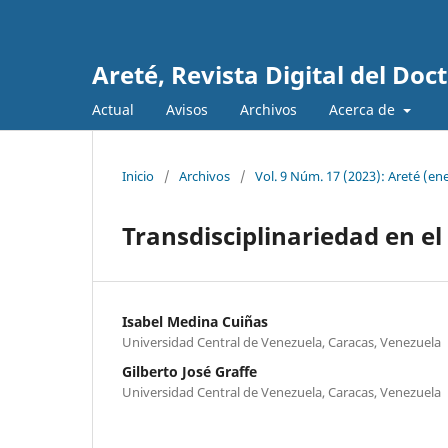
Areté, Revista Digital del Do
Actual
Avisos
Archivos
Acerca de
Inicio
/
Archivos
/
Vol. 9 Núm. 17 (2023): Areté (ene
Transdisciplinariedad en e
Isabel Medina Cuiñas
Universidad Central de Venezuela, Caracas, Venezuela
Gilberto José Graffe
Universidad Central de Venezuela, Caracas, Venezuela