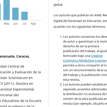
global.
Los autores que publican en
Areté, Rev
Digital del Doctorado en Educación,
es
acuerdo con los siguientes términos:
Los autores conservan los der
de autor y garantizan a la revis
derecho de ser la primera
publicación del trabajo, al igua
licenciado bajo una
Creative
enezuela, Caracas,
Commons Attribution License
permite a otros compartir el tr
idad Central de
con un reconocimiento de la a
icación y Evaluación de la
del trabajo y la publicación inic
ister Scientiarum en
esta revista.
V (2011). Doctora en
Los autores pueden establecer
separado acuerdos adicionales
 Nacional Experimental
la distribución no exclusiva de 
encional del
versión de la obra publicada en
 Educativos de la Escuela
revista (por ejemplo, situarlo 
omité Académico de la