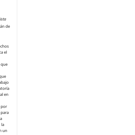
ista
tán de
echos
ta el
l que
que
abajo
utoría
ial en
 por
 para
la
 la
en un