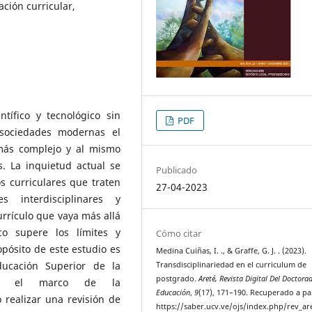
ación curricular,
ífico y tecnológico sin
PDF
sociedades modernas el
más complejo y al mismo
. La inquietud actual se
Publicado
s curriculares que traten
27-04-2023
 interdisciplinares y
urrículo que vaya más allá
co supere los límites y
Cómo citar
opósito de este estudio es
Medina Cuiñas, I. ., & Graffe, G. J. . (2023).
ucación Superior de la
Transdisciplinariedad en el curriculum de
postgrado.
Areté, Revista Digital Del Doctora
 en el marco de la
Educación
,
9
(17), 171–190. Recuperado a pa
o realizar una revisión de
https://saber.ucv.ve/ojs/index.php/rev_ar