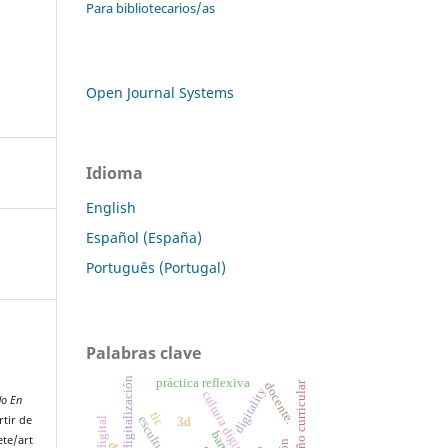
Para bibliotecarios/as
Open Journal Systems
Idioma
English
Español (España)
Português (Portugal)
Palabras clave
digitalización
práctica reflexiva
diseño curricular
docente.
digitality
cultura digital
do En
tic
rtir de
escultura
3d
ete/art