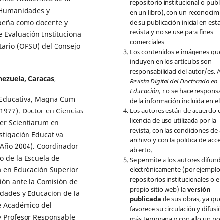
repositorio institucional o publ
 Humanidades y
en un libro), con un reconocim
de su publicación inicial en est
mpeña como docente y
revista y no se use para fines
e Evaluación Institucional
comerciales.
itario (OPSU) del Consejo
Los contenidos e imágenes qu
incluyen en los artículos son
responsabilidad del autor/es. A
nezuela, Caracas,
Revista Digital del Doctorado en
Educación,
no se hace respons
n Educativa, Magna Cum
de la información incluida en el
Los autores están de acuerdo c
1977). Doctor en Ciencias
licencia de uso utilizada por la
ter Scientiarum en
revista, con las condiciones de
stigación Educativa
archivo y con la política de acc
 Año 2004). Coordinador
abierto.
o de la Escuela de
Se permite a los autores difund
electrónicamente (por ejemplo
a en Educación Superior
repositorios institucionales o 
ión ante la Comisión de
propio sitio web) la
versión
dades y Educación de la
publicada
de sus obras, ya qu
é Académico del
favorece su circulación y difusi
y Profesor Responsable
más temprana y con ello un po