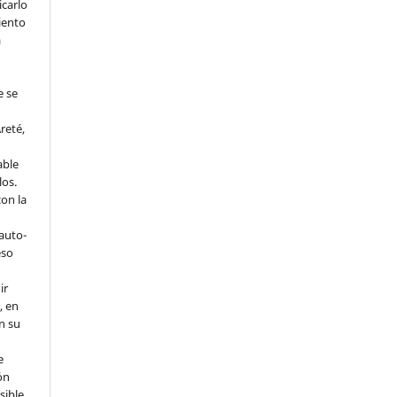
icarlo
iento
a
e se
reté,
able
los.
on la
 auto-
eso
ir
, en
en su
e
ón
sible