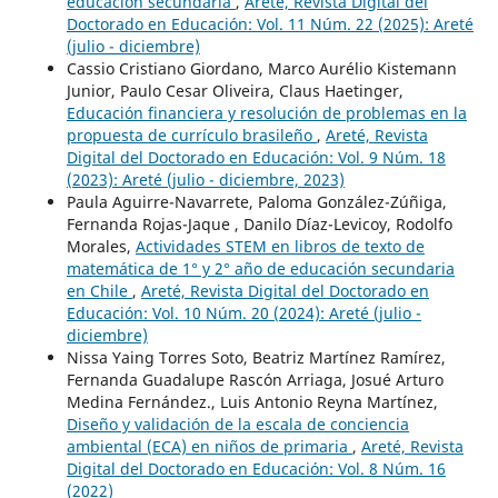
educación secundaria
,
Areté, Revista Digital del
Doctorado en Educación: Vol. 11 Núm. 22 (2025): Areté
(julio - diciembre)
Cassio Cristiano Giordano, Marco Aurélio Kistemann
Junior, Paulo Cesar Oliveira, Claus Haetinger,
Educación financiera y resolución de problemas en la
propuesta de currículo brasileño
,
Areté, Revista
Digital del Doctorado en Educación: Vol. 9 Núm. 18
(2023): Areté (julio - diciembre, 2023)
Paula Aguirre-Navarrete, Paloma González-Zúñiga,
Fernanda Rojas-Jaque , Danilo Díaz-Levicoy, Rodolfo
Morales,
Actividades STEM en libros de texto de
matemática de 1° y 2° año de educación secundaria
en Chile
,
Areté, Revista Digital del Doctorado en
Educación: Vol. 10 Núm. 20 (2024): Areté (julio -
diciembre)
Nissa Yaing Torres Soto, Beatriz Martínez Ramírez,
Fernanda Guadalupe Rascón Arriaga, Josué Arturo
Medina Fernández., Luis Antonio Reyna Martínez,
Diseño y validación de la escala de conciencia
ambiental (ECA) en niños de primaria
,
Areté, Revista
Digital del Doctorado en Educación: Vol. 8 Núm. 16
(2022)