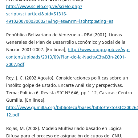
http://www.scielo.org.ve/scielo.php?
script=sci_arttext&pid=S1316-
49102007000300021&lng=es&nrm=isohttp:&tlng=es
.
República Bolivariana de Venezuela - RBV (2001). Líneas
Generales del Plan de Desarrollo Económico y Social de la
Nación 2001-2007. [En línea],
http://www.mppp.gob.ve/wp-
content/uploads/2013/09/Plan-de-la-Naci%C3%B3n-2001-
2007.pdf
.
Rey, J. C. (2002 Agosto). Consideraciones políticas sobre un
insólito golpe de Estado. Encarte Análisis y perspectivas.
Tema: Política 6. Revista SIC Nº 646, pp 1-12. Caracas: Centro
Gumilla. [En línea],
http://www.gumilla.org/biblioteca/bases/biblo/texto/SIC20026
12.pdf
Rojas, M. (2008). Modelo Multivariado basado en Lógica
Difusa para el proceso de asignación de cupos del CNU.