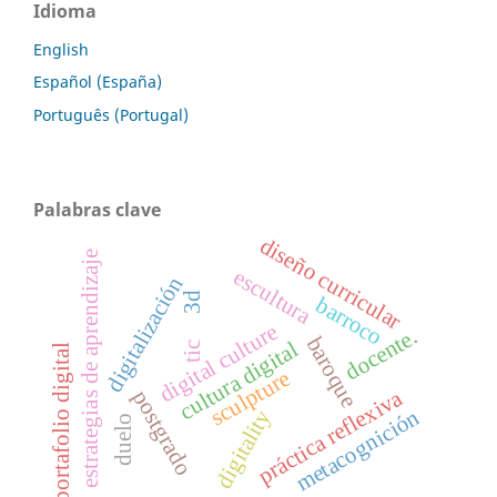
Idioma
English
Español (España)
Português (Portugal)
Palabras clave
diseño curricular
estrategias de aprendizaje
escultura
digitalización
3d
barroco
digital culture
docente.
baroque
cultura digital
tic
portafolio digital
sculpture
práctica reflexiva
postgrado
metacognición
digitality
duelo