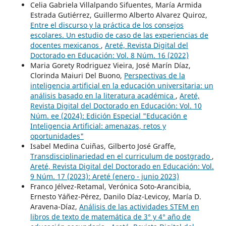
Celia Gabriela Villalpando Sifuentes, María Armida
Estrada Gutiérrez, Guillermo Alberto Alvarez Quiroz,
Entre el discurso y la práctica de los consejos
escolares. Un estudio de caso de las experiencias de
docentes mexicanos
,
Areté, Revista Digital del
Doctorado en Educación: Vol. 8 Núm. 16 (2022)
Maria Gorety Rodriguez Vieira, José Marín Díaz,
Clorinda Maiuri Del Buono,
Perspectivas de la
inteligencia artificial en la educación universitaria: un
análisis basado en la literatura académica
,
Areté,
Revista Digital del Doctorado en Educación: Vol. 10
Núm. ee (2024): Edición Especial "Educación e
Inteligencia Artificial: amenazas, retos y
oportunidades"
Isabel Medina Cuiñas, Gilberto José Graffe,
Transdisciplinariedad en el curriculum de postgrado
,
Areté, Revista Digital del Doctorado en Educación: Vol.
9 Núm. 17 (2023): Areté (enero - junio 2023)
Franco Jélvez-Retamal, Verónica Soto-Arancibia,
Ernesto Yáñez-Pérez, Danilo Díaz-Levicoy, María D.
Aravena-Díaz,
Análisis de las actividades STEM en
libros de texto de matemática de 3° y 4° año de