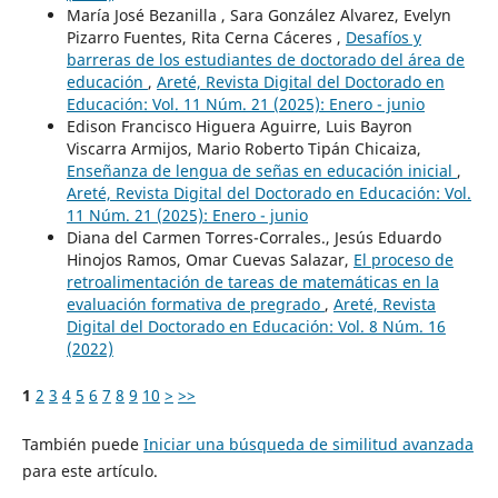
María José Bezanilla , Sara González Alvarez, Evelyn
Pizarro Fuentes, Rita Cerna Cáceres ,
Desafíos y
barreras de los estudiantes de doctorado del área de
educación
,
Areté, Revista Digital del Doctorado en
Educación: Vol. 11 Núm. 21 (2025): Enero - junio
Edison Francisco Higuera Aguirre, Luis Bayron
Viscarra Armijos, Mario Roberto Tipán Chicaiza,
Enseñanza de lengua de señas en educación inicial
,
Areté, Revista Digital del Doctorado en Educación: Vol.
11 Núm. 21 (2025): Enero - junio
Diana del Carmen Torres-Corrales., Jesús Eduardo
Hinojos Ramos, Omar Cuevas Salazar,
El proceso de
retroalimentación de tareas de matemáticas en la
evaluación formativa de pregrado
,
Areté, Revista
Digital del Doctorado en Educación: Vol. 8 Núm. 16
(2022)
1
2
3
4
5
6
7
8
9
10
>
>>
También puede
Iniciar una búsqueda de similitud avanzada
para este artículo.