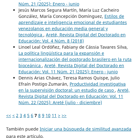
Núm. 21 (2025): Enero - junio
Jesús Marcos Segura Martín, María Luz Cacheiro
González, María Concepción Domínguez,
Estilos de
aprendizaje e inteligencia emocional de estudiantes
venezolanos en educación media general y
tecnológica
,
Areté, Revista Digital del Doctorado en
Educación: Vol. 4 Núm. 8 (2018)
Linoel Leal Ordóñez, Fabiany de Cássia Tavares Silva,
La política lingüística para la expansión e
internacionalización del postgrado brasilero en la ruta
bioceánica
,
Areté, Revista Digital del Doctorado en
Educación: Vol. 11 Núm. 21 (2025): Enero - junio
Dennis Arias Chávez, Teresa Ramos Quispe, Julio
Efraín Postigo Zumarán,
Productividad investigativa
en la supervisión doctoral: un estudio de caso
,
Areté,
Revista Digital del Doctorado en Educación: Vol. 11
Núm. 22 (2025): Areté (julio - diciembre)
<<
<
2
3
4
5
6
7
8
9
10
11
>
>>
También puede
Iniciar una búsqueda de similitud avanzada
para este artículo.