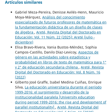
Artículos similares
Gabriel Meza-Pereira, Denisse Avilés-Henn, Mauricio
Moya-Márquez,
Análisis del conocimiento
especializado de futuros profesores de matemática en
la fundamentación didáctica de un diseño de clases
de álgebra
,
Areté, Revista Digital del Doctorado en
Educación: Vol. 11 Núm. 22 (2025): Areté (julio -
diciembre)
Elisa Bravo-Rivera, Vania Bustos-Méndez, Sophia
Campos-Castillo, Danilo Díaz-Levicoy,
Aspectos de
género en las actividades sobre estadística y
probabilidad en libros de texto de matemática para 1°
y 2° de educación secundaria chilena
,
Areté, Revista
Digital del Doctorado en Educación: Vol. 8 Núm. 16
(2022)
Gilberto José Graffe, Isabel Medina Cuiñas, Enrique
Silva,
La educación universitaria durante el período
1999-2016: el surgimiento y desarrollo de la
institucionalidad paralela [University education
during period 1999-2016: the rise and development of
parallel institutionality]
,
Areté, Revista Digital del