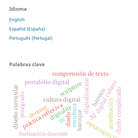
Idioma
English
Español (España)
Português (Portugal)
Palabras clave
comprensión de texto
digitalización
portafolio digital
digital culture
sculpture
diseño curricular
duelo complicado
barroco
postgrado
cultura digital
acreditación
práctica reflexiva
docente.
escultura
digitality
baroque
duelo
3d
tic
metacognición
formación docente