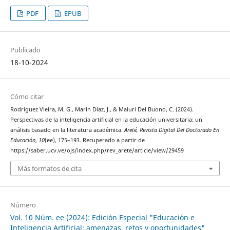
PDF
EPUB
Publicado
18-10-2024
Cómo citar
Rodriguez Vieira, M. G., Marín Díaz, J., & Maiuri Del Buono, C. (2024).
Perspectivas de la inteligencia artificial en la educación universitaria: un
análisis basado en la literatura académica.
Areté, Revista Digital Del Doctorado En
Educación
,
10
(ee), 175–193. Recuperado a partir de
https://saber.ucv.ve/ojs/index.php/rev_arete/article/view/29459
Más formatos de cita
Número
Vol. 10 Núm. ee (2024): Edición Especial "Educación e
Inteligencia Artificial: amenazas, retos y oportunidades"