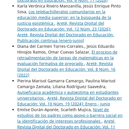
Doctorado en Educación: Vol. 6 Núm. 11 (2020)
Karla Verónica Rivero Manzanilla, Jesús Enrique Pinto
Sosa,
Los telebachilleratos comunitarios en la
educación media superior: en la búsqueda de la
justicia epistémica
,
Areté, Revista Digital del
Doctorado en Educación: Vol. 12 Núm. 23 (2026):
Areté, Revista Digital del Doctorado en Educación.
Publicación continua (enero-junio)
Diana del Carmen Torres-Corrales., Jesús Eduardo
Hinojos Ramos, Omar Cuevas Salazar,
El proceso de
retroalimentación de tareas de matemáticas en la
evaluación formativa de pregrado
,
Areté, Revista
Digital del Doctorado en Educación: Vol. 8 Núm. 16
(2022)
Pierina Marisol Gamarra Camargo, Paulina Marisol
Camargo Zamata, Liliana Rodríguez Saavedra,
Autoeficacia académica y autoestima en estudiantes
universitarios
,
Areté, Revista Digital del Doctorado en
Educación: Vol. 10 Núm. 19 (2024): Enero - junio
Emilse Durán-Aponte, Scarleth Mujica,
Nivel de
estudios de los padres como apoyo o barrera social en
la identificación de intereses profesionales
,
Areté,
Revista Digital del Doctorado en Educación: Vol. 11