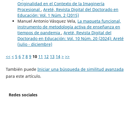
Originalidad en el Contexto de la Imaginería
Procesional
,
Areté, Revista Digital del Doctorado en
Educación: Vol. 1 Núm. 2 (2015)
Manuel Antonio Vásquez Vela,
La maqueta funcional,
instrumento de metodología activa de enseñanza en
tiempos de pandemia
,
Areté, Revista Digital del
Doctorado en Educación: Vol. 10 Núm. 20 (2024): Areté
(julio - diciembre)
<<
<
5
6
7
8
9
10
11
12
13
14
>
>>
También puede
Iniciar una búsqueda de similitud avanzada
para este artículo.
Redes sociales