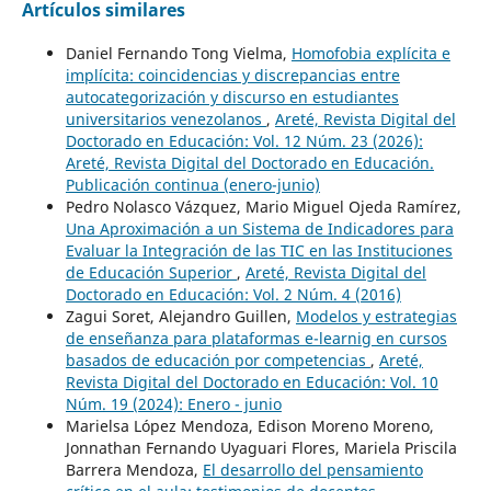
Artículos similares
Daniel Fernando Tong Vielma,
Homofobia explícita e
implícita: coincidencias y discrepancias entre
autocategorización y discurso en estudiantes
universitarios venezolanos
,
Areté, Revista Digital del
Doctorado en Educación: Vol. 12 Núm. 23 (2026):
Areté, Revista Digital del Doctorado en Educación.
Publicación continua (enero-junio)
Pedro Nolasco Vázquez, Mario Miguel Ojeda Ramírez,
Una Aproximación a un Sistema de Indicadores para
Evaluar la Integración de las TIC en las Instituciones
de Educación Superior
,
Areté, Revista Digital del
Doctorado en Educación: Vol. 2 Núm. 4 (2016)
Zagui Soret, Alejandro Guillen,
Modelos y estrategias
de enseñanza para plataformas e-learnig en cursos
basados de educación por competencias
,
Areté,
Revista Digital del Doctorado en Educación: Vol. 10
Núm. 19 (2024): Enero - junio
Marielsa López Mendoza, Edison Moreno Moreno,
Jonnathan Fernando Uyaguari Flores, Mariela Priscila
Barrera Mendoza,
El desarrollo del pensamiento