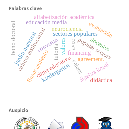
Palabras clave
alfabetización académica
educación media
evaluación
bono doctoral
neurociencia
cultura institucional
sectores populares
jardín maternal
docentes
convenio
popular sectors
valores
avec
tutoría
financiamiento
financing
clima educativo
agreement.
values.
álgebra lineal
kindergarten
didáctica
Auspicio