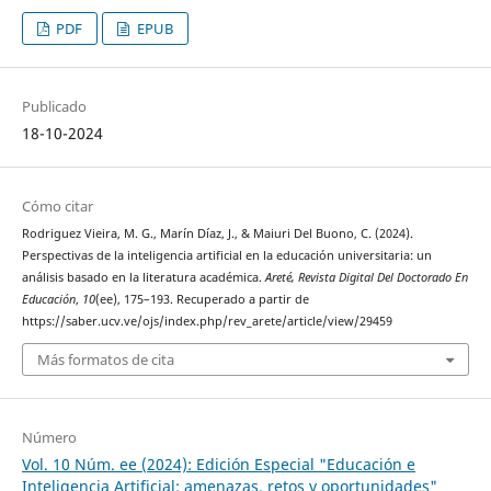
PDF
EPUB
Publicado
18-10-2024
Cómo citar
Rodriguez Vieira, M. G., Marín Díaz, J., & Maiuri Del Buono, C. (2024).
Perspectivas de la inteligencia artificial en la educación universitaria: un
análisis basado en la literatura académica.
Areté, Revista Digital Del Doctorado En
Educación
,
10
(ee), 175–193. Recuperado a partir de
https://saber.ucv.ve/ojs/index.php/rev_arete/article/view/29459
Más formatos de cita
Número
Vol. 10 Núm. ee (2024): Edición Especial "Educación e
Inteligencia Artificial: amenazas, retos y oportunidades"