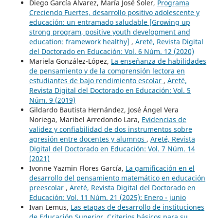
Diego García Álvarez, María José Soler,
Programa
Creciendo Fuertes, desarrollo positivo adolescente y
educación: un entramado saludable [Growing up
strong program, positive youth development and
education: framework healthy]
,
Areté, Revista Digital
del Doctorado en Educación: Vol. 6 Núm. 12 (2020)
Mariela González-López,
La enseñanza de habilidades
de pensamiento y de la comprensión lectora en
estudiantes de bajo rendimiento escolar
,
Areté,
Revista Digital del Doctorado en Educación: Vol. 5
Núm. 9 (2019)
Gildardo Bautista Hernández, José Ángel Vera
Noriega, Maribel Arredondo Lara,
Evidencias de
validez y confiabilidad de dos instrumentos sobre
agresión entre docentes y alumnos
,
Areté, Revista
Digital del Doctorado en Educación: Vol. 7 Núm. 14
(2021)
Ivonne Yazmin Flores García,
La gamificación en el
desarrollo del pensamiento matemático en educación
preescolar
,
Areté, Revista Digital del Doctorado en
Educación: Vol. 11 Núm. 21 (2025): Enero - junio
Ivan Lemus,
Las etapas de desarrollo de instituciones
de Educación Superior. Criterios básicos para su