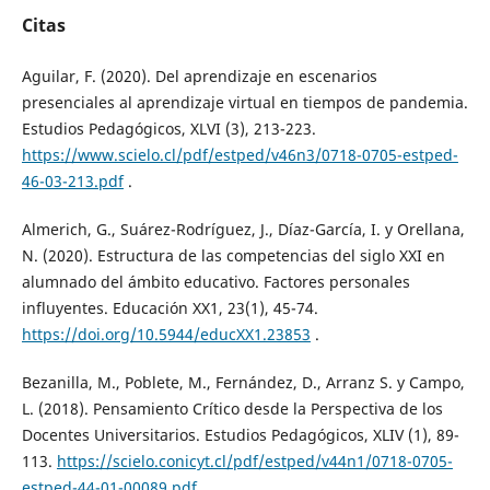
Citas
Aguilar, F. (2020). Del aprendizaje en escenarios
presenciales al aprendizaje virtual en tiempos de pandemia.
Estudios Pedagógicos, XLVI (3), 213-223.
https://www.scielo.cl/pdf/estped/v46n3/0718-0705-estped-
46-03-213.pdf
.
Almerich, G., Suárez-Rodríguez, J., Díaz-García, I. y Orellana,
N. (2020). Estructura de las competencias del siglo XXI en
alumnado del ámbito educativo. Factores personales
influyentes. Educación XX1, 23(1), 45-74.
https://doi.org/10.5944/educXX1.23853
.
Bezanilla, M., Poblete, M., Fernández, D., Arranz S. y Campo,
L. (2018). Pensamiento Crítico desde la Perspectiva de los
Docentes Universitarios. Estudios Pedagógicos, XLIV (1), 89-
113.
https://scielo.conicyt.cl/pdf/estped/v44n1/0718-0705-
estped-44-01-00089.pdf
.