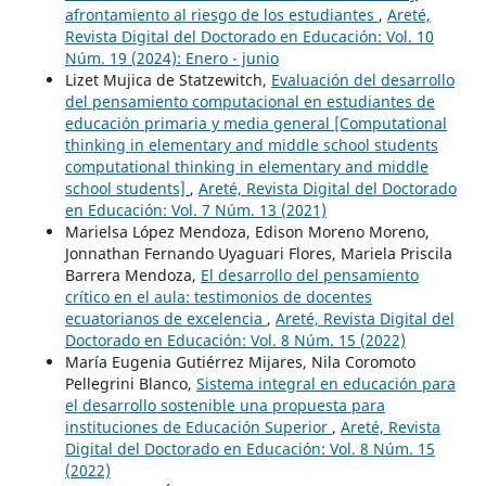
afrontamiento al riesgo de los estudiantes
,
Areté,
Revista Digital del Doctorado en Educación: Vol. 10
Núm. 19 (2024): Enero - junio
Lizet Mujica de Statzewitch,
Evaluación del desarrollo
del pensamiento computacional en estudiantes de
educación primaria y media general [Computational
thinking in elementary and middle school students
computational thinking in elementary and middle
school students]
,
Areté, Revista Digital del Doctorado
en Educación: Vol. 7 Núm. 13 (2021)
Marielsa López Mendoza, Edison Moreno Moreno,
Jonnathan Fernando Uyaguari Flores, Mariela Priscila
Barrera Mendoza,
El desarrollo del pensamiento
crítico en el aula: testimonios de docentes
ecuatorianos de excelencia
,
Areté, Revista Digital del
Doctorado en Educación: Vol. 8 Núm. 15 (2022)
María Eugenia Gutiérrez Mijares, Nila Coromoto
Pellegrini Blanco,
Sistema integral en educación para
el desarrollo sostenible una propuesta para
instituciones de Educación Superior
,
Areté, Revista
Digital del Doctorado en Educación: Vol. 8 Núm. 15
(2022)