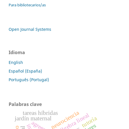
Para bibliotecarios/as
Open Journal Systems
Idioma
English
Español (España)
Português (Portugal)
Palabras clave
neurociencia
tareas híbridas
álgebra lineal
tutoría
jardín maternal
agreement.