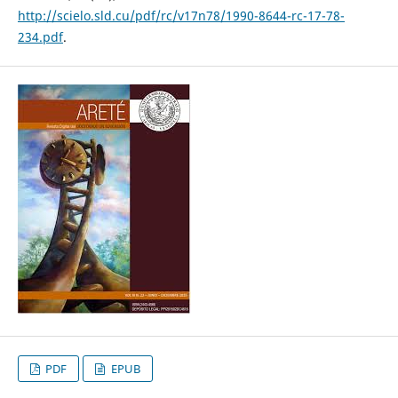
http://scielo.sld.cu/pdf/rc/v17n78/1990-8644-rc-17-78-
234.pdf
.
PDF
EPUB