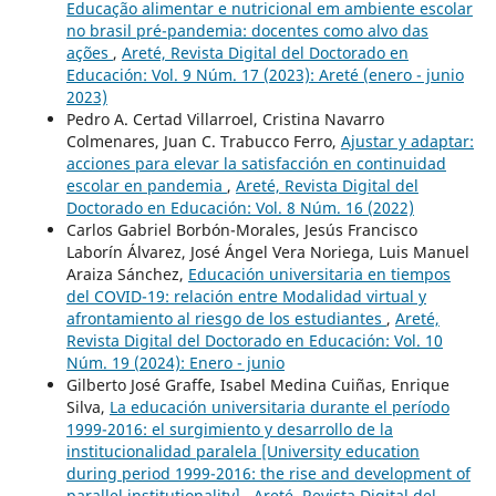
Educação alimentar e nutricional em ambiente escolar
no brasil pré-pandemia: docentes como alvo das
ações
,
Areté, Revista Digital del Doctorado en
Educación: Vol. 9 Núm. 17 (2023): Areté (enero - junio
2023)
Pedro A. Certad Villarroel, Cristina Navarro
Colmenares, Juan C. Trabucco Ferro,
Ajustar y adaptar:
acciones para elevar la satisfacción en continuidad
escolar en pandemia
,
Areté, Revista Digital del
Doctorado en Educación: Vol. 8 Núm. 16 (2022)
Carlos Gabriel Borbón-Morales, Jesús Francisco
Laborín Álvarez, José Ángel Vera Noriega, Luis Manuel
Araiza Sánchez,
Educación universitaria en tiempos
del COVID-19: relación entre Modalidad virtual y
afrontamiento al riesgo de los estudiantes
,
Areté,
Revista Digital del Doctorado en Educación: Vol. 10
Núm. 19 (2024): Enero - junio
Gilberto José Graffe, Isabel Medina Cuiñas, Enrique
Silva,
La educación universitaria durante el período
1999-2016: el surgimiento y desarrollo de la
institucionalidad paralela [University education
during period 1999-2016: the rise and development of
parallel institutionality]
,
Areté, Revista Digital del