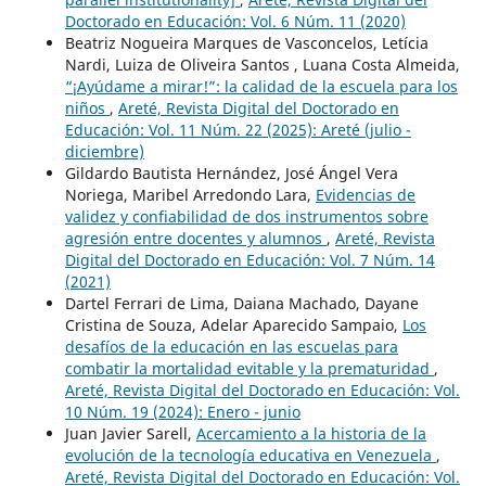
Doctorado en Educación: Vol. 6 Núm. 11 (2020)
Beatriz Nogueira Marques de Vasconcelos, Letícia
Nardi, Luiza de Oliveira Santos , Luana Costa Almeida,
“¡Ayúdame a mirar!”: la calidad de la escuela para los
niños
,
Areté, Revista Digital del Doctorado en
Educación: Vol. 11 Núm. 22 (2025): Areté (julio -
diciembre)
Gildardo Bautista Hernández, José Ángel Vera
Noriega, Maribel Arredondo Lara,
Evidencias de
validez y confiabilidad de dos instrumentos sobre
agresión entre docentes y alumnos
,
Areté, Revista
Digital del Doctorado en Educación: Vol. 7 Núm. 14
(2021)
Dartel Ferrari de Lima, Daiana Machado, Dayane
Cristina de Souza, Adelar Aparecido Sampaio,
Los
desafíos de la educación en las escuelas para
combatir la mortalidad evitable y la prematuridad
,
Areté, Revista Digital del Doctorado en Educación: Vol.
10 Núm. 19 (2024): Enero - junio
Juan Javier Sarell,
Acercamiento a la historia de la
evolución de la tecnología educativa en Venezuela
,
Areté, Revista Digital del Doctorado en Educación: Vol.