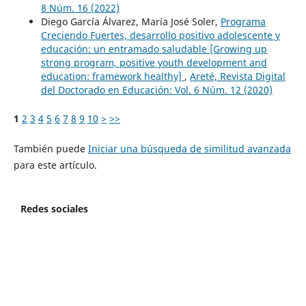
8 Núm. 16 (2022)
Diego García Álvarez, María José Soler,
Programa
Creciendo Fuertes, desarrollo positivo adolescente y
educación: un entramado saludable [Growing up
strong program, positive youth development and
education: framework healthy]
,
Areté, Revista Digital
del Doctorado en Educación: Vol. 6 Núm. 12 (2020)
1
2
3
4
5
6
7
8
9
10
>
>>
También puede
Iniciar una búsqueda de similitud avanzada
para este artículo.
Redes sociales