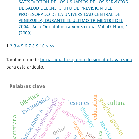
SATISFACCIÓN DE LOS USUARIOS DE LOS SERVICIOS
DE SALUD DEL INSTITUTO DE PREVISIÓN DEL
PROFESORADO DE LA UNIVERSIDAD CENTRAL DE
VENEZUELA, DURANTE EL ÚLTIMO TRIMESTRE DEL
2004
,
Acta Odontológica Venezolana: Vol. 47 Núm. 1
(2009)
1
2
3
4
5
6
7
8
9
10
>
>>
También puede
Iniciar una búsqueda de similitud avanzada
para este artículo.
Palabras clave
bioética
biostatistics
education
escuelas de odontología
gingival growth
dolencias ocupacionales
lesiones
cultura
dentistry
ergonomy
dureza shore a
amoxicilina
ergonomía
dolor
pain