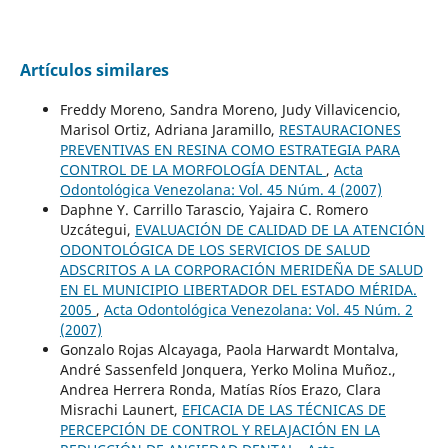
Artículos similares
Freddy Moreno, Sandra Moreno, Judy Villavicencio,
Marisol Ortiz, Adriana Jaramillo,
RESTAURACIONES
PREVENTIVAS EN RESINA COMO ESTRATEGIA PARA
CONTROL DE LA MORFOLOGÍA DENTAL
,
Acta
Odontológica Venezolana: Vol. 45 Núm. 4 (2007)
Daphne Y. Carrillo Tarascio, Yajaira C. Romero
Uzcátegui,
EVALUACIÓN DE CALIDAD DE LA ATENCIÓN
ODONTOLÓGICA DE LOS SERVICIOS DE SALUD
ADSCRITOS A LA CORPORACIÓN MERIDEÑA DE SALUD
EN EL MUNICIPIO LIBERTADOR DEL ESTADO MÉRIDA.
2005
,
Acta Odontológica Venezolana: Vol. 45 Núm. 2
(2007)
Gonzalo Rojas Alcayaga, Paola Harwardt Montalva,
André Sassenfeld Jonquera, Yerko Molina Muñoz.,
Andrea Herrera Ronda, Matías Ríos Erazo, Clara
Misrachi Launert,
EFICACIA DE LAS TÉCNICAS DE
PERCEPCIÓN DE CONTROL Y RELAJACIÓN EN LA