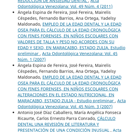
REDUCCIÓN DE ANSIEDAD DENTAL
,
Acta
Odontológica Venezolana: Vol. 49 Núm. 4 (2011)
Ángela Espina de Fereira, José Fereira, Mairelis
Céspedes, Fernando Barrios, Ana Ortega, Yadelsy
Maldonado,
EMPLEO DE LA EDAD DENTAL Y LA EDAD
OSEA PARA EL CÁLCULO DE LA EDAD CRONOLÓGICA
CON FINES FORENSES, EN NIÑOS ESCOLARES CON
VALORES DE TALLA Y PESO NO ACORDES CON SU
EDAD Y SEXO, EN MARACAIBO, ESTADO ZULIA. Estudio
preliminar
,
Acta Odontológica Venezolana: Vol. 45
Núm. 1 (2007)
Ángela Espina de Fereira, José Fereira, Mairelis
Céspedes, Fernando Barrios, Ana Ortega, Yadelsy
Maldonado,
EMPLEO DE LA EDAD DENTAL Y LA EDAD
OSEA PARA EL CÁLCULO DE LA EDAD CRONOLÓGICA
CON FINES FORENSES, EN NIÑOS ESCOLARES CON
ALTERACIONES EN EL ESTADO NUTRICIONAL, EN
MARACAIBO, ESTADO ZULIA - Estudio preliminar
,
Acta
Odontológica Venezolana: Vol. 45 Núm. 3 (2007)
Antonio José Díaz Caballero, María Angélica Fonseca
Ricaurte, Carlos Ernesto Parra Conrado,
CÁLCULO
DENTAL UNA REVISIÓN DE LITERATURA Y
PRESENTACIÓN DE UNA CONDICIÓN INUSUAL
,
Acta