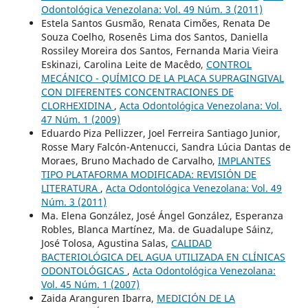
Odontológica Venezolana: Vol. 49 Núm. 3 (2011)
Estela Santos Gusmão, Renata Cimões, Renata De
Souza Coelho, Rosenês Lima dos Santos, Daniella
Rossiley Moreira dos Santos, Fernanda Maria Vieira
Eskinazi, Carolina Leite de Macêdo,
CONTROL
MECÁNICO - QUÍMICO DE LA PLACA SUPRAGINGIVAL
CON DIFERENTES CONCENTRACIONES DE
CLORHEXIDINA
,
Acta Odontológica Venezolana: Vol.
47 Núm. 1 (2009)
Eduardo Piza Pellizzer, Joel Ferreira Santiago Junior,
Rosse Mary Falcón-Antenucci, Sandra Lúcia Dantas de
Moraes, Bruno Machado de Carvalho,
IMPLANTES
TIPO PLATAFORMA MODIFICADA: REVISIÓN DE
LITERATURA
,
Acta Odontológica Venezolana: Vol. 49
Núm. 3 (2011)
Ma. Elena González, José Ángel González, Esperanza
Robles, Blanca Martínez, Ma. de Guadalupe Sáinz,
José Tolosa, Agustina Salas,
CALIDAD
BACTERIOLÓGICA DEL AGUA UTILIZADA EN CLÍNICAS
ODONTOLÓGICAS
,
Acta Odontológica Venezolana:
Vol. 45 Núm. 1 (2007)
Zaida Aranguren Ibarra,
MEDICIÓN DE LA