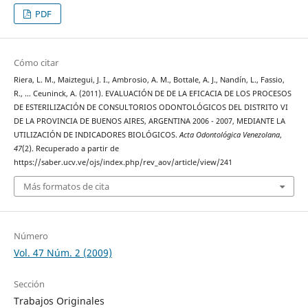
PDF
Cómo citar
Riera, L. M., Maiztegui, J. I., Ambrosio, A. M., Bottale, A. J., Nandín, L., Fassio,
R., … Ceuninck, A. (2011). EVALUACIÓN DE DE LA EFICACIA DE LOS PROCESOS
DE ESTERILIZACIÓN DE CONSULTORIOS ODONTOLÓGICOS DEL DISTRITO VI
DE LA PROVINCIA DE BUENOS AIRES, ARGENTINA 2006 - 2007, MEDIANTE LA
UTILIZACIÓN DE INDICADORES BIOLÓGICOS.
Acta Odontológica Venezolana
,
47
(2). Recuperado a partir de
https://saber.ucv.ve/ojs/index.php/rev_aov/article/view/241
Más formatos de cita
Número
Vol. 47 Núm. 2 (2009)
Sección
Trabajos Originales