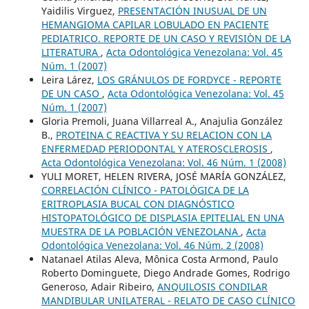
Yaidilis Virguez,
PRESENTACIÓN INUSUAL DE UN
HEMANGIOMA CAPILAR LOBULADO EN PACIENTE
PEDIATRICO. REPORTE DE UN CASO Y REVISIÒN DE LA
LITERATURA
,
Acta Odontológica Venezolana: Vol. 45
Núm. 1 (2007)
Leira Lárez,
LOS GRÁNULOS DE FORDYCE - REPORTE
DE UN CASO
,
Acta Odontológica Venezolana: Vol. 45
Núm. 1 (2007)
Gloria Premoli, Juana Villarreal A., Anajulia González
B.,
PROTEINA C REACTIVA Y SU RELACION CON LA
ENFERMEDAD PERIODONTAL Y ATEROSCLEROSIS
,
Acta Odontológica Venezolana: Vol. 46 Núm. 1 (2008)
YULI MORET, HELEN RIVERA, JOSÉ MARÍA GONZÁLEZ,
CORRELACIÓN CLÍNICO - PATOLÓGICA DE LA
ERITROPLASIA BUCAL CON DIAGNÓSTICO
HISTOPATOLÓGICO DE DISPLASIA EPITELIAL EN UNA
MUESTRA DE LA POBLACIÓN VENEZOLANA
,
Acta
Odontológica Venezolana: Vol. 46 Núm. 2 (2008)
Natanael Atilas Aleva, Mônica Costa Armond, Paulo
Roberto Dominguete, Diego Andrade Gomes, Rodrigo
Generoso, Adair Ribeiro,
ANQUILOSIS CONDILAR
MANDIBULAR UNILATERAL - RELATO DE CASO CLÍNICO