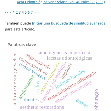
,
Acta Odontológica Venezolana: Vol. 46 Núm. 2 (2008)
<<
<
1
2
3
4
5
6
7
>
>>
También puede
Iniciar una búsqueda de similitud avanzada
para este artículo.
Palabras clave
amelogenesis imperfecta
angiomatosis
síndrome de sturge-weber
composite resin
facetas odontológicas
bioética y odontología
resina compuesta
dental veneers
implante
lesiones bucales
consentimiento informado
angiomatose
enamel abnormality
saliva
obturação
dientes
dentes
aesthetic restorations