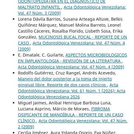
ODONTOPEDIATRA EN EL DIAGNÓSTICO DE
MALTRATO INFANTIL
,
Acta Odontológica Venezolana:
Vol. 47 Núm. 3 (2009)
Lorena Dávila Barrios, Susana Arteaga Altuve, Belkis
Quiñónez Márquez, Manuel Molina Barreto, Leonel
Castillo Cáceres, Rosalba Florido, Lisbeth Sosa, Erika
González,
MUCINOSIS BUCAL FOCAL - REPORTE DE UN
CASO
,
Acta Odontológica Venezolana: Vol. 47 Núm. 4
(2009)
E. Dinatale, C. Guilarte,
ASPECTOS MICROBIOLOGICOS
EN IMPLANTOLOGIA - REVISIÓN DE LA LITERATURA
,
Acta Odontológica Venezolana: Vol. 47 Núm. 4 (2009)
Rodolfo Gutiérrez, Cruz Rangel, Andrés Acevedo,
Manejo del dolor posterior a la toma de injerto
gingival libre. Reporte de dos casos clínicos
,
Acta
Odontológica Venezolana: Vol. 61 Núm. 1 (2026): Acta
Odontológica Venezolana 2026
Miguel Jaimes, Anibal Henrique Barbosa Luna,
Luciana Asprino, Márcio de Moraes,
FIBROMA
OSIFICANTE DE MANDÍBULA - REPORTE DE UN CASO
CLÍNICO
,
Acta Odontológica Venezolana: Vol. 47 Núm.
2 (2009)
Cecilia Jiménez, Aura Yolanda Osorio, Eva Núñez,