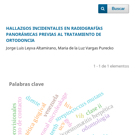
Buscar
HALLAZGOS INCIDENTALES EN RADIOGRAFÍAS
PANORÁMICAS PREVIAS AL TRATAMIENTO DE
ORTODONCIA
Jorge Luis Leyva Altamirano, Maria de la Luz Vargas Purecko
1 - 1 de 1 elementos
Palabras clave
streptococcus mutans
coronal microleakage
venezuela
diente
punto de contacto
hiv
estética gingival
clase ii
gingivoestomatitis herpética
cementos provisionales
odontología
vih
geh
ucv
teeth