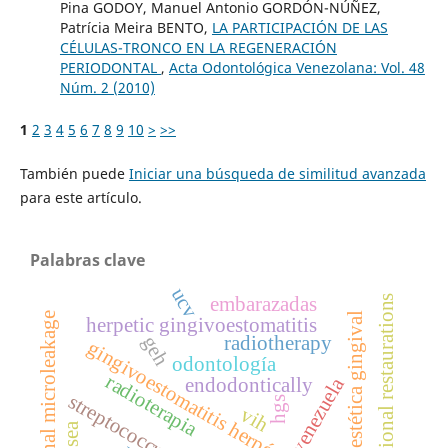
Pina GODOY, Manuel Antonio GORDÓN-NÚÑEZ,
Patrícia Meira BENTO,
LA PARTICIPACIÓN DE LAS
CÉLULAS-TRONCO EN LA REGENERACIÓN
PERIODONTAL
,
Acta Odontológica Venezolana: Vol. 48
Núm. 2 (2010)
1
2
3
4
5
6
7
8
9
10
>
>>
También puede
Iniciar una búsqueda de similitud avanzada
para este artículo.
Palabras clave
ucv
embarazadas
provisional restaurations
estética gingival
coronal microleakage
herpetic gingivoestomatitis
geh
radiotherapy
gingivoestomatitis herpética primaria
odontología
radioterapia
venezuela
endodontically
streptococcus mutans
hgs
vih