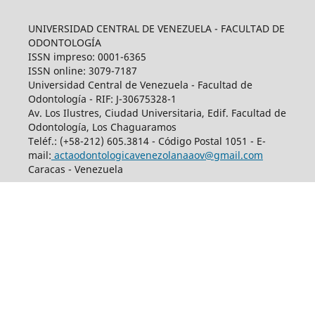
UNIVERSIDAD CENTRAL DE VENEZUELA - FACULTAD DE
ODONTOLOGÍA
ISSN impreso: 0001-6365
ISSN online: 3079-7187
Universidad Central de Venezuela - Facultad de
Odontología - RIF: J-30675328-1
Av. Los Ilustres, Ciudad Universitaria, Edif. Facultad de
Odontología, Los Chaguaramos
Teléf.: (+58-212) 605.3814 - Código Postal 1051 - E-
mail:
actaodontologicavenezolanaaov@gmail.com
Caracas - Venezuela
Esta obra se encuentra bajo una
licencia de Creative Commons Reconocimiento 4.0
Internacional