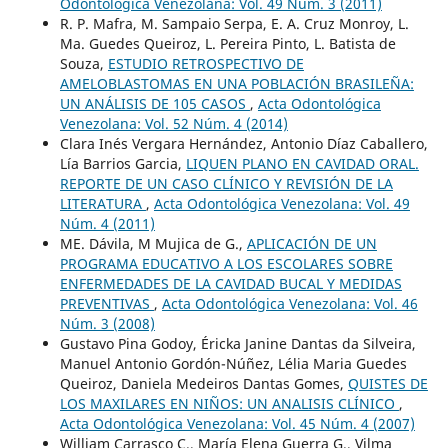
Odontológica Venezolana: Vol. 49 Núm. 3 (2011)
R. P. Mafra, M. Sampaio Serpa, E. A. Cruz Monroy, L.
Ma. Guedes Queiroz, L. Pereira Pinto, L. Batista de
Souza,
ESTUDIO RETROSPECTIVO DE
AMELOBLASTOMAS EN UNA POBLACIÓN BRASILEÑA:
UN ANÁLISIS DE 105 CASOS
,
Acta Odontológica
Venezolana: Vol. 52 Núm. 4 (2014)
Clara Inés Vergara Hernández, Antonio Díaz Caballero,
Lía Barrios Garcia,
LIQUEN PLANO EN CAVIDAD ORAL.
REPORTE DE UN CASO CLÍNICO Y REVISIÓN DE LA
LITERATURA
,
Acta Odontológica Venezolana: Vol. 49
Núm. 4 (2011)
ME. Dávila, M Mujica de G.,
APLICACIÓN DE UN
PROGRAMA EDUCATIVO A LOS ESCOLARES SOBRE
ENFERMEDADES DE LA CAVIDAD BUCAL Y MEDIDAS
PREVENTIVAS
,
Acta Odontológica Venezolana: Vol. 46
Núm. 3 (2008)
Gustavo Pina Godoy, Éricka Janine Dantas da Silveira,
Manuel Antonio Gordón-Núñez, Lélia Maria Guedes
Queiroz, Daniela Medeiros Dantas Gomes,
QUISTES DE
LOS MAXILARES EN NIÑOS: UN ANALISIS CLÍNICO
,
Acta Odontológica Venezolana: Vol. 45 Núm. 4 (2007)
William Carrasco C., María Elena Guerra G., Vilma