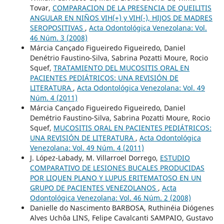
Tovar,
COMPARACION DE LA PRESENCIA DE QUEILITIS
ANGULAR EN NIÑOS VIH(+) y VIH(-), HIJOS DE MADRES
SEROPOSITIVAS
,
Acta Odontológica Venezolana: Vol.
46 Núm. 3 (2008)
Márcia Cançado Figueiredo Figueiredo, Daniel
Denétrio Faustino-Silva, Sabrina Pozatti Moure, Rocio
Squef,
TRATAMIENTO DEL MUCOSITIS ORAL EN
PACIENTES PEDIÁTRICOS: UNA REVISIÓN DE
LITERATURA
,
Acta Odontológica Venezolana: Vol. 49
Núm. 4 (2011)
Márcia Cançado Figueiredo Figueiredo, Daniel
Demétrio Faustino-Silva, Sabrina Pozatti Moure, Rocio
Squef,
MUCOSITIS ORAL EN PACIENTES PEDIÁTRICOS:
UNA REVISIÓN DE LITERATURA
,
Acta Odontológica
Venezolana: Vol. 49 Núm. 4 (2011)
J. López-Labady, M. Villarroel Dorrego,
ESTUDIO
COMPARATIVO DE LESIONES BUCALES PRODUCIDAS
POR LIQUEN PLANO Y LUPUS ERITEMATOSO EN UN
GRUPO DE PACIENTES VENEZOLANOS
,
Acta
Odontológica Venezolana: Vol. 46 Núm. 2 (2008)
Danielle do Nascimento BARBOSA, Ruthinéia Diógenes
Alves Uchôa LINS, Felipe Cavalcanti SAMPAIO, Gustavo