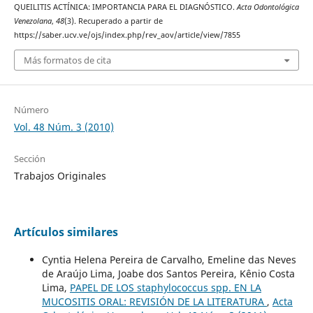
QUEILITIS ACTÍNICA: IMPORTANCIA PARA EL DIAGNÓSTICO.
Acta Odontológica
Venezolana
,
48
(3). Recuperado a partir de
https://saber.ucv.ve/ojs/index.php/rev_aov/article/view/7855
Más formatos de cita
Número
Vol. 48 Núm. 3 (2010)
Sección
Trabajos Originales
Artículos similares
Cyntia Helena Pereira de Carvalho, Emeline das Neves
de Araújo Lima, Joabe dos Santos Pereira, Kênio Costa
Lima,
PAPEL DE LOS staphylococcus spp. EN LA
MUCOSITIS ORAL: REVISIÓN DE LA LITERATURA
,
Acta