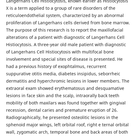
Langerhans Cell Histiocytosis, known earlier as Histiocytosis
X is a term applied to a group of rare disorders of the
reticuloendothelial system, characterized by an abnormal
proliferation of Langerhans cells derived from bone marrow.
The purpose of this research is to report the maxillofacial
alterations of a patient with diagnostic of Langerhans Cell
Histiocytosis. A three-year old male patient with diagnostic
of Langerhans Cell Histiocytosis with multifocal bone
involvement and special sites of disease is presented. He
had a previous history of exophtalmus, recurrent
suppurative otitis media, diabetes insipidus, seborrheic
dermatitis and hyperchromic lesions in lower members. The
extraoral exam showed erythematosus and desquamative
lesions in face skin and the scalp, intraorally back teeth
mobility of both maxilars was found together with gingival
recession, dental caries and premature eruption of 26.
Radiographically, he presented osteolitic lesions in the
sphenoid major wings, left orbital roof, right e ternal orbital
wall, zygomatic arch, temporal bone and back areas of both