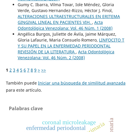
Gumy C. Ibarra, Vilma Tovar, Iole Méndez, Gloria
Verde, Gustavo Hernandez-Rizzo, Héctor J. Finol,
ALTERACIONES ULTRAESTRUCTURALES EN ERITEMA
GINGIVAL LINEAL EN PACIENTES VIH.
,
Acta
Odontológica Venezolana: Vol. 46 Núm. 1 (2008)
Angélica Burgos, Juliette de Ávila, Jaime Márquez,
Gloria Lafaurie, Maria Consuelo Romero,
LINFOCITO T
Y SU PAPEL EN LA ENFERMEDAD PERIODONTAL
REVISIÓN DE LA LITERATURA
,
Acta Odontológica
Venezolana: Vol. 46 Núm. 2 (2008)
1
2
3
4
5
6
7
8
9
>
>>
También puede
Iniciar una búsqueda de similitud avanzada
para este artículo.
Palabras clave
coronal microleakage
enfermedad periodontal