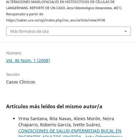
ALTERACIONES MAXILOFACIALES EN HISTIOCITOSIS DE CÉLULAS DE
LANGERHANS. REPORTE DE UN CASO.
Acta Odontológica Venezolana
,
46
(1).
Recuperado a partir de
https://saber.ucv.ve/ojs/index.php/rev_aov/article/view/4196
Más formatos de cita
Número
Vol. 46 Núm. 1 (2008)
Sección
Casos Clínicos
Artículos más leídos del mismo autor/a
Yrma Santana, Rita Navas, Alexis Morón, Neira
Chaparro, Roberto García, Ivette Suárez,
CONDICIONES DE SALUD-ENFERMEDAD BUCAL EN
PACIENTES ADULTOS VIH/SIDA
,
Acta Odontológica