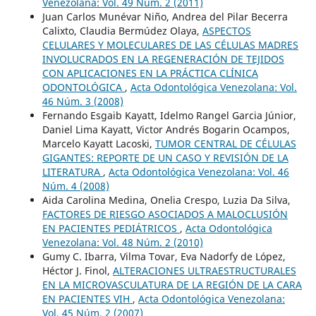
Venezolana: Vol. 49 Núm. 2 (2011)
Juan Carlos Munévar Niño, Andrea del Pilar Becerra
Calixto, Claudia Bermúdez Olaya,
ASPECTOS
CELULARES Y MOLECULARES DE LAS CÉLULAS MADRES
INVOLUCRADOS EN LA REGENERACIÓN DE TEJIDOS
CON APLICACIONES EN LA PRÁCTICA CLÍNICA
ODONTOLÓGICA
,
Acta Odontológica Venezolana: Vol.
46 Núm. 3 (2008)
Fernando Esgaib Kayatt, Idelmo Rangel Garcia Júnior,
Daniel Lima Kayatt, Victor Andrés Bogarin Ocampos,
Marcelo Kayatt Lacoski,
TUMOR CENTRAL DE CÉLULAS
GIGANTES: REPORTE DE UN CASO Y REVISIÓN DE LA
LITERATURA
,
Acta Odontológica Venezolana: Vol. 46
Núm. 4 (2008)
Aida Carolina Medina, Onelia Crespo, Luzia Da Silva,
FACTORES DE RIESGO ASOCIADOS A MALOCLUSIÓN
EN PACIENTES PEDIÁTRICOS
,
Acta Odontológica
Venezolana: Vol. 48 Núm. 2 (2010)
Gumy C. Ibarra, Vilma Tovar, Eva Nadorfy de López,
Héctor J. Finol,
ALTERACIONES ULTRAESTRUCTURALES
EN LA MICROVASCULATURA DE LA REGIÓN DE LA CARA
EN PACIENTES VIH
,
Acta Odontológica Venezolana:
Vol. 45 Núm. 2 (2007)