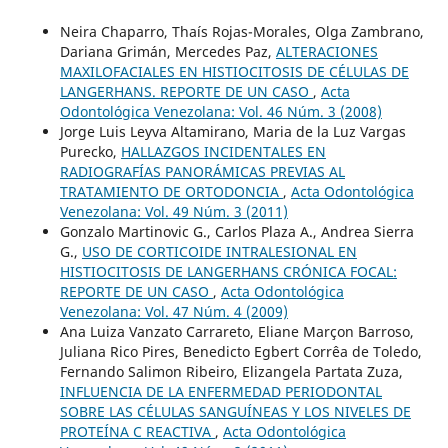
Neira Chaparro, Thaís Rojas-Morales, Olga Zambrano,
Dariana Grimán, Mercedes Paz,
ALTERACIONES
MAXILOFACIALES EN HISTIOCITOSIS DE CÉLULAS DE
LANGERHANS. REPORTE DE UN CASO
,
Acta
Odontológica Venezolana: Vol. 46 Núm. 3 (2008)
Jorge Luis Leyva Altamirano, Maria de la Luz Vargas
Purecko,
HALLAZGOS INCIDENTALES EN
RADIOGRAFÍAS PANORÁMICAS PREVIAS AL
TRATAMIENTO DE ORTODONCIA
,
Acta Odontológica
Venezolana: Vol. 49 Núm. 3 (2011)
Gonzalo Martinovic G., Carlos Plaza A., Andrea Sierra
G.,
USO DE CORTICOIDE INTRALESIONAL EN
HISTIOCITOSIS DE LANGERHANS CRÓNICA FOCAL:
REPORTE DE UN CASO
,
Acta Odontológica
Venezolana: Vol. 47 Núm. 4 (2009)
Ana Luiza Vanzato Carrareto, Eliane Marçon Barroso,
Juliana Rico Pires, Benedicto Egbert Corrêa de Toledo,
Fernando Salimon Ribeiro, Elizangela Partata Zuza,
INFLUENCIA DE LA ENFERMEDAD PERIODONTAL
SOBRE LAS CÉLULAS SANGUÍNEAS Y LOS NIVELES DE
PROTEÍNA C REACTIVA
,
Acta Odontológica