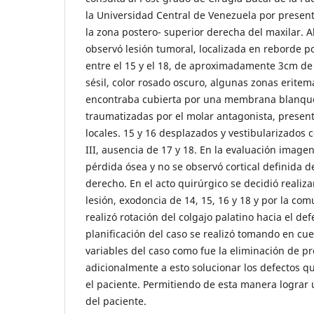
la Universidad Central de Venezuela por present
la zona postero- superior derecha del maxilar. 
observó lesión tumoral, localizada en reborde p
entre el 15 y el 18, de aproximadamente 3cm de
sésil, color rosado oscuro, algunas zonas eritem
encontraba cubierta por una membrana blanqu
traumatizadas por el molar antagonista, presenta
locales. 15 y 16 desplazados y vestibularizados 
III, ausencia de 17 y 18. En la evaluación image
pérdida ósea y no se observó cortical definida d
derecho. En el acto quirúrgico se decidió realiza
lesión, exodoncia de 14, 15, 16 y 18 y por la co
realizó rotación del colgajo palatino hacia el de
planificación del caso se realizó tomando en cu
variables del caso como fue la eliminación de pr
adicionalmente a esto solucionar los defectos 
el paciente. Permitiendo de esta manera lograr 
del paciente.