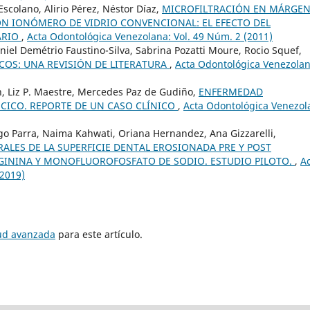
Escolano, Alirio Pérez, Néstor Díaz,
MICROFILTRACIÓN EN MÁRGEN
N IONÓMERO DE VIDRIO CONVENCIONAL: EL EFECTO DEL
ARIO
,
Acta Odontológica Venezolana: Vol. 49 Núm. 2 (2011)
iel Demétrio Faustino-Silva, Sabrina Pozatti Moure, Rocio Squef,
COS: UNA REVISIÓN DE LITERATURA
,
Acta Odontológica Venezolan
lán, Liz P. Maestre, Mercedes Paz de Gudiño,
ENFERMEDAD
ICO. REPORTE DE UN CASO CLÍNICO
,
Acta Odontológica Venezol
go Parra, Naima Kahwati, Oriana Hernandez, Ana Gizzarelli,
ALES DE LA SUPERFICIE DENTAL EROSIONADA PRE Y POST
ININA Y MONOFLUOROFOSFATO DE SODIO. ESTUDIO PILOTO.
,
A
(2019)
tud avanzada
para este artículo.