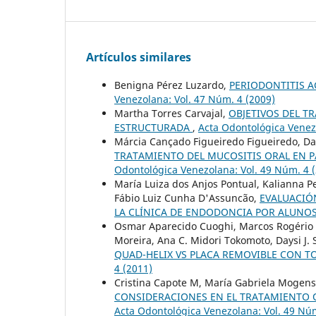
Artículos similares
Benigna Pérez Luzardo,
PERIODONTITIS A
Venezolana: Vol. 47 Núm. 4 (2009)
Martha Torres Carvajal,
OBJETIVOS DEL T
ESTRUCTURADA
,
Acta Odontológica Venez
Márcia Cançado Figueiredo Figueiredo, Dan
TRATAMIENTO DEL MUCOSITIS ORAL EN P
Odontológica Venezolana: Vol. 49 Núm. 4 
María Luiza dos Anjos Pontual, Kalianna P
Fábio Luiz Cunha D'Assuncão,
EVALUACIÓN
LA CLÍNICA DE ENDODONCIA POR ALUNO
Osmar Aparecido Cuoghi, Marcos Rogério 
Moreira, Ana C. Midori Tokomoto, Daysi J. 
QUAD-HELIX VS PLACA REMOVIBLE CON T
4 (2011)
Cristina Capote M, María Gabriela Mogens
CONSIDERACIONES EN EL TRATAMIENTO 
Acta Odontológica Venezolana: Vol. 49 Núm