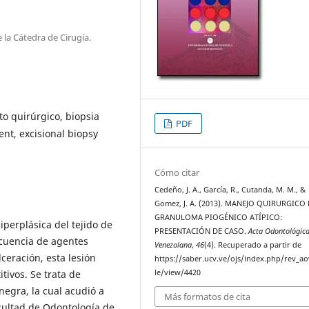
la Cátedra de Cirugía.
o quirúrgico, biopsia
PDF
nt, excisional biopsy
Cómo citar
Cedeño, J. A., García, R., Cutanda, M. M., &
Gomez, J. A. (2013). MANEJO QUIRURGICO
GRANULOMA PIOGÉNICO ATÍPICO:
iperplásica del tejido de
PRESENTACIÓN DE CASO.
Acta Odontológic
cuencia de agentes
Venezolana
,
46
(4). Recuperado a partir de
ceración, esta lesión
https://saber.ucv.ve/ojs/index.php/rev_ao
tivos. Se trata de
le/view/4420
egra, la cual acudió a
Más formatos de cita
acultad de Odontología de