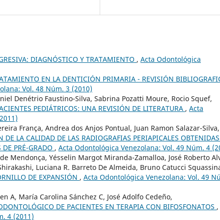
GRESIVA: DIAGNÓSTICO Y TRATAMIENTO
,
Acta Odontológica
RATAMIENTO EN LA DENTICIÓN PRIMARIA - REVISIÓN BIBLIOGRAFI
olana: Vol. 48 Núm. 3 (2010)
iel Denétrio Faustino-Silva, Sabrina Pozatti Moure, Rocio Squef,
ACIENTES PEDIÁTRICOS: UNA REVISIÓN DE LITERATURA
,
Acta
(2011)
ereira França, Andrea dos Anjos Pontual, Juan Ramon Salazar-Silva,
 DE LA CALIDAD DE LAS RADIOGRAFIAS PERIAPICALES OBTENIDAS
S DE PRÉ-GRADO
,
Acta Odontológica Venezolana: Vol. 49 Núm. 4 (2
de Mendonça, Yésselin Margot Miranda-Zamalloa, José Roberto Al
Shirakashi, Luciana R. Barreto De Almeida, Bruno Catucci Squassin
ORNILLO DE EXPANSIÓN
,
Acta Odontológica Venezolana: Vol. 49 N
en A, María Carolina Sánchez C, José Adolfo Cedeño,
ODONTOLÓGICO DE PACIENTES EN TERAPIA CON BIFOSFONATOS
,
. 4 (2011)