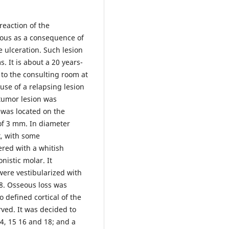
reaction of the
cous as a consequence of
 ulceration. Such lesion
 It is about a 20 years-
to the consulting room at
use of a relapsing lesion
 tumor lesion was
 was located on the
of 3 mm. In diameter
k, with some
ered with a whitish
istic molar. It
were vestibularized with
18. Osseous loss was
 defined cortical of the
ved. It was decided to
4, 15 16 and 18; and a