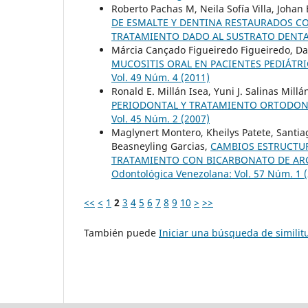
Roberto Pachas M, Neila Sofía Villa, Johan 
DE ESMALTE Y DENTINA RESTAURADOS CO
TRATAMIENTO DADO AL SUSTRATO DENT
Márcia Cançado Figueiredo Figueiredo, Dan
MUCOSITIS ORAL EN PACIENTES PEDIÁTRI
Vol. 49 Núm. 4 (2011)
Ronald E. Millán Isea, Yuni J. Salinas Mil
PERIODONTAL Y TRATAMIENTO ORTODONC
Vol. 45 Núm. 2 (2007)
Maglynert Montero, Kheilys Patete, Santia
Beasneyling Garcias,
CAMBIOS ESTRUCTUR
TRATAMIENTO CON BICARBONATO DE ARG
Odontológica Venezolana: Vol. 57 Núm. 1 
<<
<
1
2
3
4
5
6
7
8
9
10
>
>>
También puede
Iniciar una búsqueda de simili