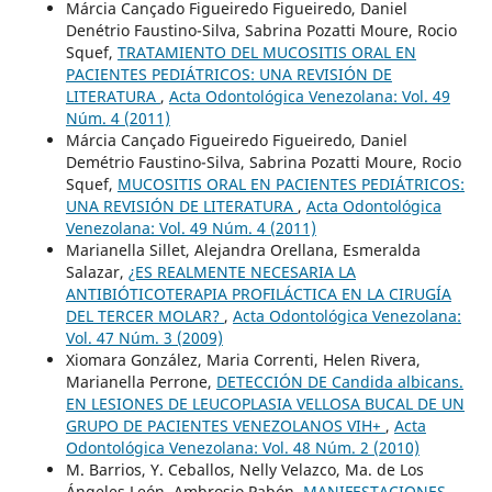
Márcia Cançado Figueiredo Figueiredo, Daniel
Denétrio Faustino-Silva, Sabrina Pozatti Moure, Rocio
Squef,
TRATAMIENTO DEL MUCOSITIS ORAL EN
PACIENTES PEDIÁTRICOS: UNA REVISIÓN DE
LITERATURA
,
Acta Odontológica Venezolana: Vol. 49
Núm. 4 (2011)
Márcia Cançado Figueiredo Figueiredo, Daniel
Demétrio Faustino-Silva, Sabrina Pozatti Moure, Rocio
Squef,
MUCOSITIS ORAL EN PACIENTES PEDIÁTRICOS:
UNA REVISIÓN DE LITERATURA
,
Acta Odontológica
Venezolana: Vol. 49 Núm. 4 (2011)
Marianella Sillet, Alejandra Orellana, Esmeralda
Salazar,
¿ES REALMENTE NECESARIA LA
ANTIBIÓTICOTERAPIA PROFILÁCTICA EN LA CIRUGÍA
DEL TERCER MOLAR?
,
Acta Odontológica Venezolana:
Vol. 47 Núm. 3 (2009)
Xiomara González, Maria Correnti, Helen Rivera,
Marianella Perrone,
DETECCIÓN DE Candida albicans.
EN LESIONES DE LEUCOPLASIA VELLOSA BUCAL DE UN
GRUPO DE PACIENTES VENEZOLANOS VIH+
,
Acta
Odontológica Venezolana: Vol. 48 Núm. 2 (2010)
M. Barrios, Y. Ceballos, Nelly Velazco, Ma. de Los
Ángeles León, Ambrosio Pabón,
MANIFESTACIONES