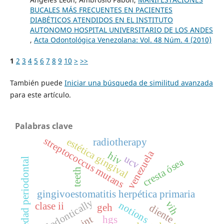
BUCALES MÁS FRECUENTES EN PACIENTES
DIABÉTICOS ATENDIDOS EN EL INSTITUTO
AUTONOMO HOSPITAL UNIVERSITARIO DE LOS ANDES
,
Acta Odontológica Venezolana: Vol. 48 Núm. 4 (2010)
1
2
3
4
5
6
7
8
9
10
>
>>
También puede
Iniciar una búsqueda de similitud avanzada
para este artículo.
Palabras clave
streptococcus mutans
estética gingival
radiotherapy
venezuela
hiv
ucv
enfermedad periodontal
cresta ósea
teeth
gingivoestomatitis herpética primaria
endodontically
vih
notions
clase ii
geh
diente
hgs