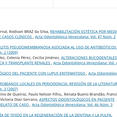
rnal, Rodivan BRAZ da Silva,
REHABILITACIÓN ESTÉTICA POR MED
E CASOS CLÍNICOS
,
Acta Odontológica Venezolana: Vol. 47 Núm. 2
LITIS PSEUDOMEMBRANOSA ASOCIADA AL USO DE ANTIBIÓTICO
. 2 (2009)
dez, Celenia Pérez, Cecilia Jiménez,
ALTERACIONES BUCODENTALES
CA Y TRANSPLANTE RENALES
,
Acta Odontológica Venezolana: Vol. 
GICO DEL PACIENTE CON LUPUS ERITEMATOSO
,
Acta Odontológi
ROBIANOS LOCALES EN PERIODONCIA: REVISIÓN DE LA LITERATU
. 3 (2007)
ino de Queiroz, Paulo Nelson Filho,, Renata Bueno Brandão, Franc
 Victoria Díaz-Serrano,
ASPECTOS ODONTOLÓGICOS EN PACIENTE
RELATO DE CASO
,
Acta Odontológica Venezolana: Vol. 46 Núm. 3
ÍA DE TEJIDO EN LA REGENERACIÓN DE LA DENTINA Y LA PULPA.