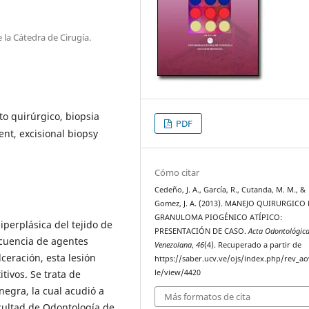
la Cátedra de Cirugía.
o quirúrgico, biopsia
PDF
nt, excisional biopsy
Cómo citar
Cedeño, J. A., García, R., Cutanda, M. M., &
Gomez, J. A. (2013). MANEJO QUIRURGICO
GRANULOMA PIOGÉNICO ATÍPICO:
iperplásica del tejido de
PRESENTACIÓN DE CASO.
Acta Odontológic
cuencia de agentes
Venezolana
,
46
(4). Recuperado a partir de
ceración, esta lesión
https://saber.ucv.ve/ojs/index.php/rev_ao
tivos. Se trata de
le/view/4420
egra, la cual acudió a
Más formatos de cita
acultad de Odontología de