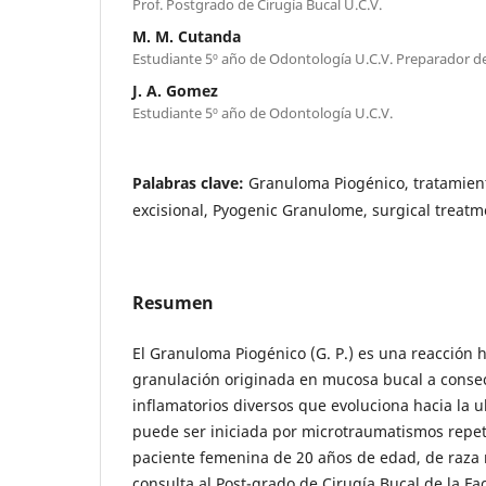
Prof. Postgrado de Cirugía Bucal U.C.V.
M. M. Cutanda
Estudiante 5º año de Odontología U.C.V. Preparador de 
J. A. Gomez
Estudiante 5º año de Odontología U.C.V.
Palabras clave:
Granuloma Piogénico, tratamient
excisional, Pyogenic Granulome, surgical treatme
Resumen
El Granuloma Piogénico (G. P.) es una reacción h
granulación originada en mucosa bucal a conse
inflamatorios diversos que evoluciona hacia la ul
puede ser iniciada por microtraumatismos repeti
paciente femenina de 20 años de edad, de raza n
consulta al Post-grado de Cirugía Bucal de la F