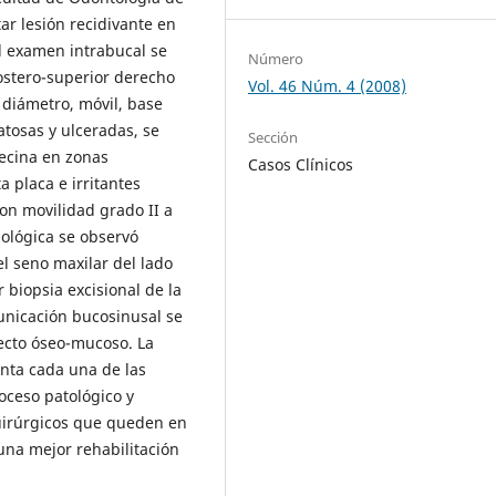
ar lesión recidivante en
Al examen intrabucal se
Número
ostero-superior derecho
Vol. 46 Núm. 4 (2008)
 diámetro, móvil, base
atosas y ulceradas, se
Sección
ecina en zonas
Casos Clínicos
 placa e irritantes
con movilidad grado II a
nológica se observó
el seno maxilar del lado
r biopsia excisional de la
municación bucosinusal se
fecto óseo-mucoso. La
enta cada una de las
oceso patológico y
quirúrgicos que queden en
una mejor rehabilitación