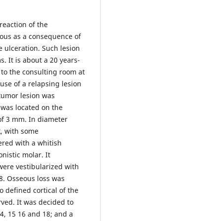
reaction of the
cous as a consequence of
 ulceration. Such lesion
 It is about a 20 years-
to the consulting room at
use of a relapsing lesion
 tumor lesion was
 was located on the
of 3 mm. In diameter
k, with some
ered with a whitish
istic molar. It
were vestibularized with
18. Osseous loss was
 defined cortical of the
ved. It was decided to
4, 15 16 and 18; and a