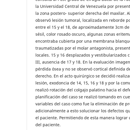
la Universidad Central de Venezuela por present
la zona postero- superior derecha del maxilar. 
observó lesión tumoral, localizada en reborde p
entre el 15 y el 18, de aproximadamente 3cm de
sésil, color rosado oscuro, algunas zonas eritem
encontraba cubierta por una membrana blanqu
traumatizadas por el molar antagonista, presenta
locales. 15 y 16 desplazados y vestibularizados 
III, ausencia de 17 y 18. En la evaluación image
pérdida ósea y no se observó cortical definida d
derecho. En el acto quirúrgico se decidió realiza
lesión, exodoncia de 14, 15, 16 y 18 y por la co
realizó rotación del colgajo palatino hacia el de
planificación del caso se realizó tomando en cu
variables del caso como fue la eliminación de pr
adicionalmente a esto solucionar los defectos 
el paciente. Permitiendo de esta manera lograr 
del paciente.