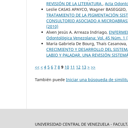
REVISIÓN DE LA LITERATURA
,
Acta Odonto
Leslie CASAS APAYCO, Wagner BASEGGIO, E
TRATAMIENTO DE LA PIGMENTACIÓN SIS
CONSULTORIO ASOCIADO A MICROABRAS
(2010)
Alven Jesús A. Arreaza Indriago,
ENFERME
Odontológica Venezolana: Vol. 45 Núm. 1 
María Gabriela De Bourg, Thaís Casanova
CRECIMIENTO Y DESARROLLO DEL SISTE
LABIO Y PALADAR. UNA REVISIÓN SISTEM
<<
<
4
5
6
7
8
9
10
11
12
13
>
>>
También puede
Iniciar una búsqueda de simili
UNIVERSIDAD CENTRAL DE VENEZUELA - FACU