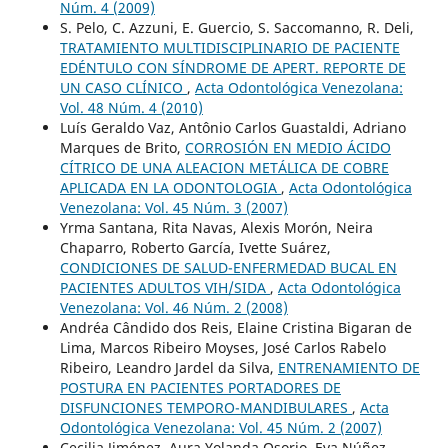
Núm. 4 (2009)
S. Pelo, C. Azzuni, E. Guercio, S. Saccomanno, R. Deli,
TRATAMIENTO MULTIDISCIPLINARIO DE PACIENTE
EDÉNTULO CON SÍNDROME DE APERT. REPORTE DE
UN CASO CLÍNICO
,
Acta Odontológica Venezolana:
Vol. 48 Núm. 4 (2010)
Luís Geraldo Vaz, Antônio Carlos Guastaldi, Adriano
Marques de Brito,
CORROSIÓN EN MEDIO ÁCIDO
CÍTRICO DE UNA ALEACION METÁLICA DE COBRE
APLICADA EN LA ODONTOLOGIA
,
Acta Odontológica
Venezolana: Vol. 45 Núm. 3 (2007)
Yrma Santana, Rita Navas, Alexis Morón, Neira
Chaparro, Roberto García, Ivette Suárez,
CONDICIONES DE SALUD-ENFERMEDAD BUCAL EN
PACIENTES ADULTOS VIH/SIDA
,
Acta Odontológica
Venezolana: Vol. 46 Núm. 2 (2008)
Andréa Cândido dos Reis, Elaine Cristina Bigaran de
Lima, Marcos Ribeiro Moyses, José Carlos Rabelo
Ribeiro, Leandro Jardel da Silva,
ENTRENAMIENTO DE
POSTURA EN PACIENTES PORTADORES DE
DISFUNCIONES TEMPORO-MANDIBULARES
,
Acta
Odontológica Venezolana: Vol. 45 Núm. 2 (2007)
Cecilia Jiménez, Aura Yolanda Osorio, Eva Núñez,