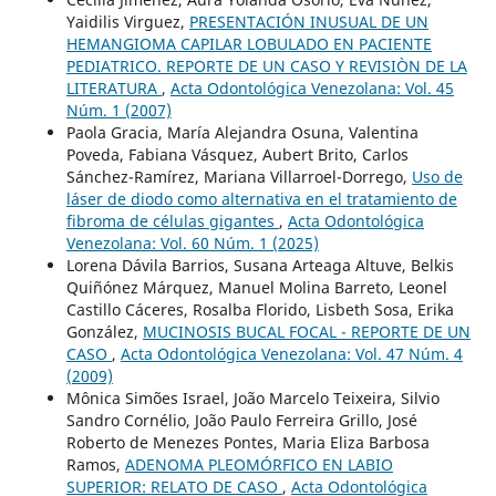
Yaidilis Virguez,
PRESENTACIÓN INUSUAL DE UN
HEMANGIOMA CAPILAR LOBULADO EN PACIENTE
PEDIATRICO. REPORTE DE UN CASO Y REVISIÒN DE LA
LITERATURA
,
Acta Odontológica Venezolana: Vol. 45
Núm. 1 (2007)
Paola Gracia, María Alejandra Osuna, Valentina
Poveda, Fabiana Vásquez, Aubert Brito, Carlos
Sánchez-Ramírez, Mariana Villarroel-Dorrego,
Uso de
láser de diodo como alternativa en el tratamiento de
fibroma de células gigantes
,
Acta Odontológica
Venezolana: Vol. 60 Núm. 1 (2025)
Lorena Dávila Barrios, Susana Arteaga Altuve, Belkis
Quiñónez Márquez, Manuel Molina Barreto, Leonel
Castillo Cáceres, Rosalba Florido, Lisbeth Sosa, Erika
González,
MUCINOSIS BUCAL FOCAL - REPORTE DE UN
CASO
,
Acta Odontológica Venezolana: Vol. 47 Núm. 4
(2009)
Mônica Simões Israel, João Marcelo Teixeira, Silvio
Sandro Cornélio, João Paulo Ferreira Grillo, José
Roberto de Menezes Pontes, Maria Eliza Barbosa
Ramos,
ADENOMA PLEOMÓRFICO EN LABIO
SUPERIOR: RELATO DE CASO
,
Acta Odontológica