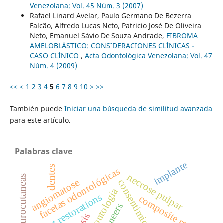
Venezolana: Vol. 45 Núm. 3 (2007)
Rafael Linard Avelar, Paulo Germano De Bezerra
Falcão, Alfredo Lucas Neto, Patricio José De Oliveira
Neto, Emanuel Sávio De Souza Andrade,
FIBROMA
AMELOBLÁSTICO: CONSIDERACIONES CLÍNICAS -
CASO CLÍNICO
,
Acta Odontológica Venezolana: Vol. 47
Núm. 4 (2009)
<<
<
1
2
3
4
5
6
7
8
9
10
>
>>
También puede
Iniciar una búsqueda de similitud avanzada
para este artículo.
Palabras clave
implante
dentes
facetas odontológicas
necrose pulpar
angiomatose
direct restorations
composite resin