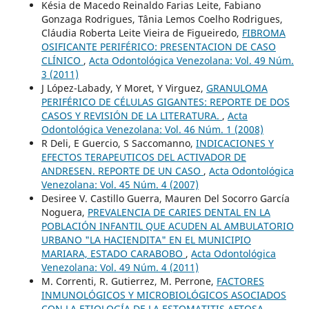
Késia de Macedo Reinaldo Farias Leite, Fabiano
Gonzaga Rodrigues, Tânia Lemos Coelho Rodrigues,
Cláudia Roberta Leite Vieira de Figueiredo,
FIBROMA
OSIFICANTE PERIFÉRICO: PRESENTACION DE CASO
CLÍNICO
,
Acta Odontológica Venezolana: Vol. 49 Núm.
3 (2011)
J López-Labady, Y Moret, Y Virguez,
GRANULOMA
PERIFÉRICO DE CÉLULAS GIGANTES: REPORTE DE DOS
CASOS Y REVISIÓN DE LA LITERATURA.
,
Acta
Odontológica Venezolana: Vol. 46 Núm. 1 (2008)
R Deli, E Guercio, S Saccomanno,
INDICACIONES Y
EFECTOS TERAPEUTICOS DEL ACTIVADOR DE
ANDRESEN. REPORTE DE UN CASO
,
Acta Odontológica
Venezolana: Vol. 45 Núm. 4 (2007)
Desiree V. Castillo Guerra, Mauren Del Socorro García
Noguera,
PREVALENCIA DE CARIES DENTAL EN LA
POBLACIÓN INFANTIL QUE ACUDEN AL AMBULATORIO
URBANO "LA HACIENDITA" EN EL MUNICIPIO
MARIARA, ESTADO CARABOBO
,
Acta Odontológica
Venezolana: Vol. 49 Núm. 4 (2011)
M. Correnti, R. Gutierrez, M. Perrone,
FACTORES
INMUNOLÓGICOS Y MICROBIOLÓGICOS ASOCIADOS
CON LA ETIOLOGÍA DE LA ESTOMATITIS AFTOSA