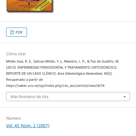
PDF
Cómo citar
Millán Isea, R. E., Salinas Millán, Y. J., Maestre, L. P., & Paz de Gudiño, M.
(2013). ENFERMEDAD PERIODONTAL Y TRATAMIENTO ORTODONCICO.
REPORTE DE UN CASO CLÍNICO.
Acta Odontológica Venezolana
,
45
(2).
Recuperado a partir de
https://saber.ucv.ve/ojs/index.php/rev_aov/article/view/4274
Más formatos de cita
Número
Vol. 45 Núm. 2 (2007)