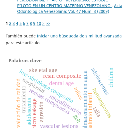
PILOTO EN UN CENTRO MATERNO VENEZOLANO
,
Acta
Odontológica Venezolana: Vol. 47 Núm. 3 (2009)
1
2
3
4
5
6
7
8
9
10
>
>>
También puede
Iniciar una búsqueda de similitud avanzada
para este artículo.
Palabras clave
skeletal age
adolescentes
children
low-shrinkage composite
almacenamiento en agua
resin composite
neoplasias
evaluación de calidad
dental age
tratamiento
niños
resinas compuestas
hemangiomas
maltrato infantil
microfiltración
adolescents
microleakage
agresión
talla
geh
vascular lesions