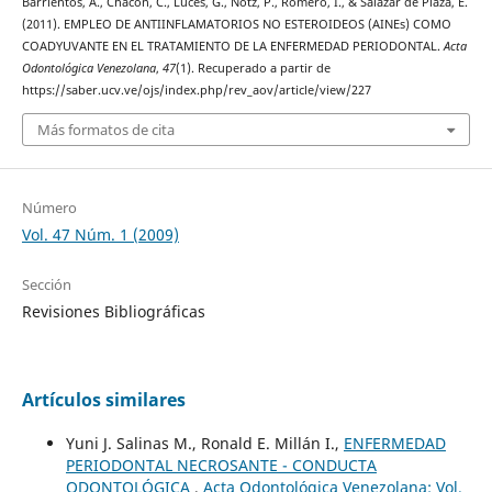
Barrientos, A., Chacón, C., Luces, G., Notz, P., Romero, I., & Salazar de Plaza, E.
(2011). EMPLEO DE ANTIINFLAMATORIOS NO ESTEROIDEOS (AINEs) COMO
COADYUVANTE EN EL TRATAMIENTO DE LA ENFERMEDAD PERIODONTAL.
Acta
Odontológica Venezolana
,
47
(1). Recuperado a partir de
https://saber.ucv.ve/ojs/index.php/rev_aov/article/view/227
Más formatos de cita
Número
Vol. 47 Núm. 1 (2009)
Sección
Revisiones Bibliográficas
Artículos similares
Yuni J. Salinas M., Ronald E. Millán I.,
ENFERMEDAD
PERIODONTAL NECROSANTE - CONDUCTA
ODONTOLÓGICA
,
Acta Odontológica Venezolana: Vol.