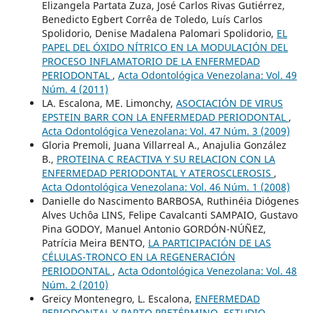
Elizangela Partata Zuza, José Carlos Rivas Gutiérrez,
Benedicto Egbert Corrêa de Toledo, Luís Carlos
Spolidorio, Denise Madalena Palomari Spolidorio,
EL
PAPEL DEL ÓXIDO NÍTRICO EN LA MODULACIÓN DEL
PROCESO INFLAMATORIO DE LA ENFERMEDAD
PERIODONTAL
,
Acta Odontológica Venezolana: Vol. 49
Núm. 4 (2011)
LA. Escalona, ME. Limonchy,
ASOCIACIÓN DE VIRUS
EPSTEIN BARR CON LA ENFERMEDAD PERIODONTAL
,
Acta Odontológica Venezolana: Vol. 47 Núm. 3 (2009)
Gloria Premoli, Juana Villarreal A., Anajulia González
B.,
PROTEINA C REACTIVA Y SU RELACION CON LA
ENFERMEDAD PERIODONTAL Y ATEROSCLEROSIS
,
Acta Odontológica Venezolana: Vol. 46 Núm. 1 (2008)
Danielle do Nascimento BARBOSA, Ruthinéia Diógenes
Alves Uchôa LINS, Felipe Cavalcanti SAMPAIO, Gustavo
Pina GODOY, Manuel Antonio GORDÓN-NÚÑEZ,
Patrícia Meira BENTO,
LA PARTICIPACIÓN DE LAS
CÉLULAS-TRONCO EN LA REGENERACIÓN
PERIODONTAL
,
Acta Odontológica Venezolana: Vol. 48
Núm. 2 (2010)
Greicy Montenegro, L. Escalona,
ENFERMEDAD
PERIODONTAL Y PARTO PRETÉRMINO. ESTUDIO