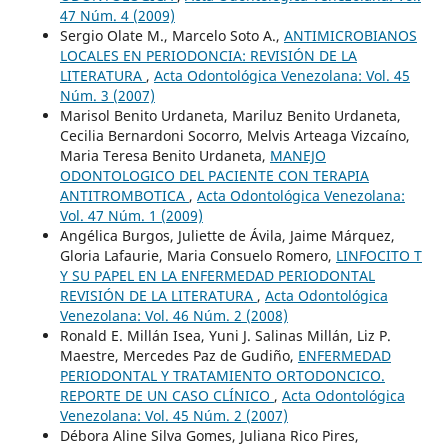
47 Núm. 4 (2009)
Sergio Olate M., Marcelo Soto A.,
ANTIMICROBIANOS
LOCALES EN PERIODONCIA: REVISIÓN DE LA
LITERATURA
,
Acta Odontológica Venezolana: Vol. 45
Núm. 3 (2007)
Marisol Benito Urdaneta, Mariluz Benito Urdaneta,
Cecilia Bernardoni Socorro, Melvis Arteaga Vizcaíno,
Maria Teresa Benito Urdaneta,
MANEJO
ODONTOLOGICO DEL PACIENTE CON TERAPIA
ANTITROMBOTICA
,
Acta Odontológica Venezolana:
Vol. 47 Núm. 1 (2009)
Angélica Burgos, Juliette de Ávila, Jaime Márquez,
Gloria Lafaurie, Maria Consuelo Romero,
LINFOCITO T
Y SU PAPEL EN LA ENFERMEDAD PERIODONTAL
REVISIÓN DE LA LITERATURA
,
Acta Odontológica
Venezolana: Vol. 46 Núm. 2 (2008)
Ronald E. Millán Isea, Yuni J. Salinas Millán, Liz P.
Maestre, Mercedes Paz de Gudiño,
ENFERMEDAD
PERIODONTAL Y TRATAMIENTO ORTODONCICO.
REPORTE DE UN CASO CLÍNICO
,
Acta Odontológica
Venezolana: Vol. 45 Núm. 2 (2007)
Débora Aline Silva Gomes, Juliana Rico Pires,