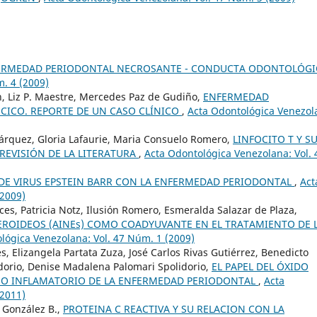
ERMEDAD PERIODONTAL NECROSANTE - CONDUCTA ODONTOLÓG
. 4 (2009)
lán, Liz P. Maestre, Mercedes Paz de Gudiño,
ENFERMEDAD
ICO. REPORTE DE UN CASO CLÍNICO
,
Acta Odontológica Venezol
 Márquez, Gloria Lafaurie, Maria Consuelo Romero,
LINFOCITO T Y S
REVISIÓN DE LA LITERATURA
,
Acta Odontológica Venezolana: Vol. 
DE VIRUS EPSTEIN BARR CON LA ENFERMEDAD PERIODONTAL
,
Act
(2009)
es, Patricia Notz, Ilusión Romero, Esmeralda Salazar de Plaza,
EROIDEOS (AINEs) COMO COADYUVANTE EN EL TRATAMIENTO DE 
lógica Venezolana: Vol. 47 Núm. 1 (2009)
s, Elizangela Partata Zuza, José Carlos Rivas Gutiérrez, Benedicto
idorio, Denise Madalena Palomari Spolidorio,
EL PAPEL DEL ÓXIDO
SO INFLAMATORIO DE LA ENFERMEDAD PERIODONTAL
,
Acta
(2011)
a González B.,
PROTEINA C REACTIVA Y SU RELACION CON LA