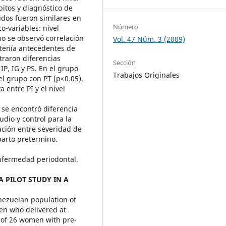
bitos y diagnóstico de
idos fueron similares en
Número
o-variables: nivel
no se observó correlación
Vol. 47 Núm. 3 (2009)
 tenía antecedentes de
traron diferencias
Sección
IP, IG y PS. En el grupo
Trabajos Originales
el grupo con PT (p<0.05).
 entre PI y el nivel
o se encontró diferencia
udio y control para la
ación entre severidad de
parto pretermino.
nfermedad periodontal.
A PILOT STUDY IN A
nezuelan population of
n who delivered at
 of 26 women with pre-