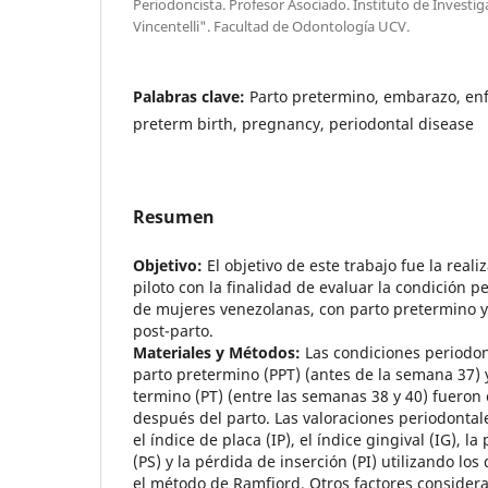
Periodoncista. Profesor Asociado. Instituto de Investi
Vincentelli". Facultad de Odontología UCV.
Palabras clave:
Parto pretermino, embarazo, en
preterm birth, pregnancy, periodontal disease
Resumen
Objetivo:
El objetivo de este trabajo fue la real
piloto con la finalidad de evaluar la condición 
de mujeres venezolanas, con parto pretermino y
post-parto.
Materiales y Métodos:
Las condiciones periodon
parto pretermino (PPT) (antes de la semana 37) 
termino (PT) (entre las semanas 38 y 40) fueron
después del parto. Las valoraciones periodontale
el índice de placa (IP), el índice gingival (IG), 
(PS) y la pérdida de inserción (PI) utilizando lo
el método de Ramfjord. Otros factores considera