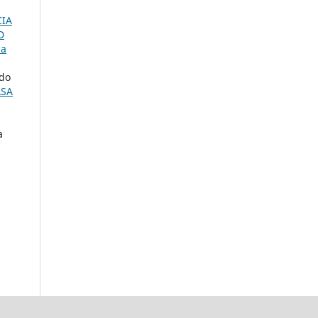
CIA
D
ca
ndo
ASA
a