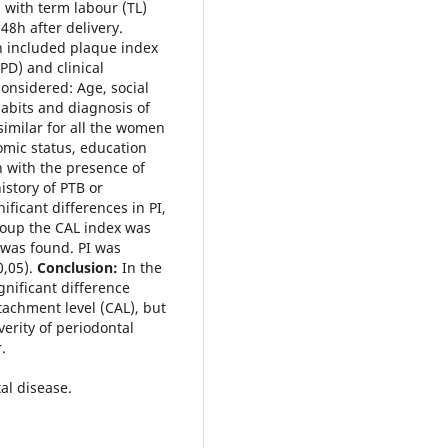
 with term labour (TL)
8h after delivery.
 included plaque index
PD) and clinical
considered: Age, social
habits and diagnosis of
imilar for all the women
omic status, education
n with the presence of
istory of PTB or
ificant differences in PI,
roup the CAL index was
 was found. PI was
0,05).
Conclusion:
In the
gnificant difference
tachment level (CAL), but
erity of periodontal
.
al disease.