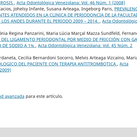
EROSIS
,
Acta Odontológica Venezolana: Vol. 46 Núm. 1 (2008)
lacios, Johelsy Infante, Susana Arteaga, Ingeborg Paris,
PREVALEN
TES ATENDIDOS EN LA CLINICA DE PERIODONCIA DE LA FACULTA
 LOS ANDES DURANTE EL PERIODO 2009 – 2014.
,
Acta Odontológi
Sônia Regina Panzarini, Maria Lúcia Marçal Mazza Sundfeld, Ferna
DEL LIGAMENTO PERIODONTAL POR MEDIO DE FRICCIÓN CON G
O DE SODIO A 1%
,
Acta Odontológica Venezolana: Vol. 45 Núm. 2
rdaneta, Cecilia Bernardoni Socorro, Melvis Arteaga Vizcaíno, Mari
LOGICO DEL PACIENTE CON TERAPIA ANTITROMBOTICA
,
Acta
(2009)
tud avanzada
para este artículo.