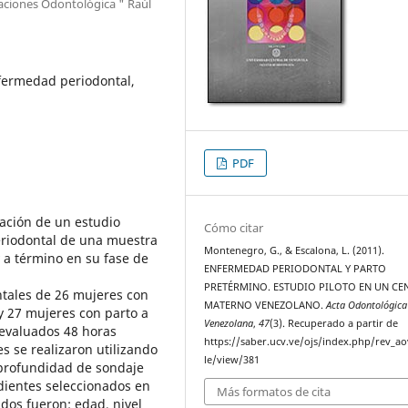
gaciones Odontológica " Raúl
fermedad periodontal,
PDF
ización de un estudio
Cómo citar
periodontal de una muestra
Montenegro, G., & Escalona, L. (2011).
 a término en su fase de
ENFERMEDAD PERIODONTAL Y PARTO
PRETÉRMINO. ESTUDIO PILOTO EN UN CE
tales de 26 mujeres con
MATERNO VENEZOLANO.
Acta Odontológica
y 27 mujeres con parto a
Venezolana
,
47
(3). Recuperado a partir de
 evaluados 48 horas
https://saber.ucv.ve/ojs/index.php/rev_ao
s se realizaron utilizando
le/view/381
la profundidad de sondaje
s dientes seleccionados en
Más formatos de cita
dos fueron: edad, nivel