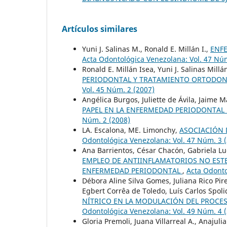
Artículos similares
Yuni J. Salinas M., Ronald E. Millán I.,
ENF
Acta Odontológica Venezolana: Vol. 47 Núm
Ronald E. Millán Isea, Yuni J. Salinas Mil
PERIODONTAL Y TRATAMIENTO ORTODONC
Vol. 45 Núm. 2 (2007)
Angélica Burgos, Juliette de Ávila, Jaime
PAPEL EN LA ENFERMEDAD PERIODONTAL 
Núm. 2 (2008)
LA. Escalona, ME. Limonchy,
ASOCIACIÓN 
Odontológica Venezolana: Vol. 47 Núm. 3 
Ana Barrientos, César Chacón, Gabriela Luc
EMPLEO DE ANTIINFLAMATORIOS NO EST
ENFERMEDAD PERIODONTAL
,
Acta Odonto
Débora Aline Silva Gomes, Juliana Rico Pire
Egbert Corrêa de Toledo, Luís Carlos Spol
NÍTRICO EN LA MODULACIÓN DEL PROCE
Odontológica Venezolana: Vol. 49 Núm. 4 
Gloria Premoli, Juana Villarreal A., Anajuli