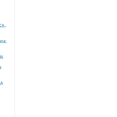
ICA
,
ana:
U
46
a
LA