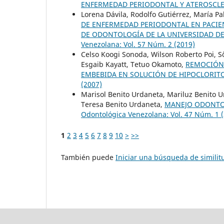
ENFERMEDAD PERIODONTAL Y ATEROSCL
Lorena Dávila, Rodolfo Gutiérrez, María Pa
DE ENFERMEDAD PERIODONTAL EN PACIEN
DE ODONTOLOGÍA DE LA UNIVERSIDAD DE
Venezolana: Vol. 57 Núm. 2 (2019)
Celso Koogi Sonoda, Wilson Roberto Poi, 
Esgaib Kayatt, Tetuo Okamoto,
REMOCIÓN 
EMBEBIDA EN SOLUCIÓN DE HIPOCLORIT
(2007)
Marisol Benito Urdaneta, Mariluz Benito U
Teresa Benito Urdaneta,
MANEJO ODONTO
Odontológica Venezolana: Vol. 47 Núm. 1 
1
2
3
4
5
6
7
8
9
10
>
>>
También puede
Iniciar una búsqueda de simili