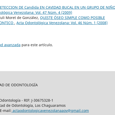
ETECCION DE Candida EN CAVIDAD BUCAL EN UN GRUPO DE NIÑ
ológica Venezolana: Vol. 47 Núm. 4 (2009)
Yuli Moret de González,
QUISTE ÓSEO SIMPLE COMO POSIBLE
DONTICO
,
Acta Odontológica Venezolana: Vol. 46 Núm. 1 (2008)
tud avanzada
para este artículo.
LTAD DE ODONTOLOGÍA
Odontología - RIF: J-30675328-1
cultad de Odontología, Los Chaguaramos
E-mail:
actaodontologicavenezolanaaov@gmail.com