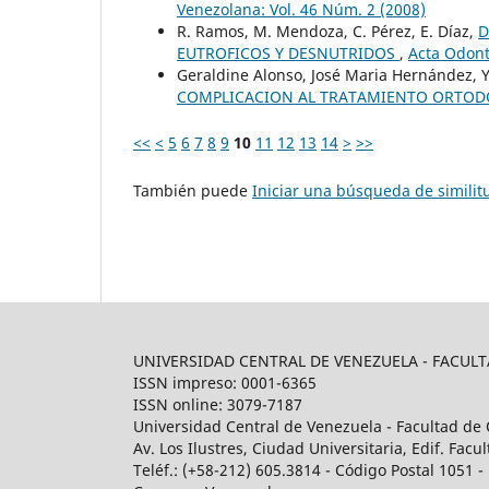
Venezolana: Vol. 46 Núm. 2 (2008)
R. Ramos, M. Mendoza, C. Pérez, E. Díaz,
D
EUTROFICOS Y DESNUTRIDOS
,
Acta Odont
Geraldine Alonso, José Maria Hernández, 
COMPLICACION AL TRATAMIENTO ORTO
<<
<
5
6
7
8
9
10
11
12
13
14
>
>>
También puede
Iniciar una búsqueda de simili
UNIVERSIDAD CENTRAL DE VENEZUELA - FACU
ISSN impreso: 0001-6365
ISSN online: 3079-7187
Universidad Central de Venezuela - Facultad de 
Av. Los Ilustres, Ciudad Universitaria, Edif. Fa
Teléf.: (+58-212) 605.3814 - Código Postal 1051 - 