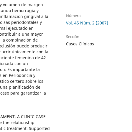
ia y volumen de margen
entando hemorragia y
Número
inflamación gingival a la
bolsas periodontales y
Vol. 45 Núm. 2 (2007)
 mal ejecutado en
ontribuir a una mayor
Sección
r, la combinación de
Casos Clínicos
 oclusión puede producir
currir únicamente con la
paciente femenina de 42
cionada con un
ón: Es importante la
as en Periodoncia y
tico certero sobre los
 una planificación del
caso para garantizar la
AMENT. A CLINIC CASE
e the relationship
tic treatment. Supported