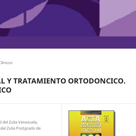
línicos
L Y TRATAMIENTO ORTODONCICO.
ICO
 del Zulia Venezuela,
 del Zulia Postgrado de