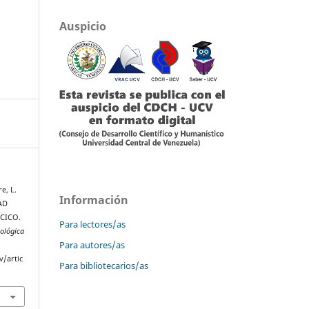
Auspicio
re, L.
Información
AD
CICO.
Para lectores/as
ológica
Para autores/as
v/artic
Para bibliotecarios/as