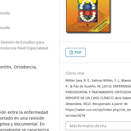
ezuela
ezuela
 División de Estudios para
riodoncia Nivel Especialidad
PDF
ntitis, Ortodoncia,
Cómo citar
Millán Isea, R. E., Salinas Millán, Y. J., Maest
P., & Paz de Gudiño, M. (2013). ENFERMED
PERIODONTAL Y TRATAMIENTO ORTODON
REPORTE DE UN CASO CLÍNICO.
Acta Odont
Venezolana
,
45
(2). Recuperado a partir de
https://saber.ucv.ve/ojs/index.php/rev_ao
ación entre la enfermedad
le/view/4274
ortado en una revisión
iptiva y documental. En
Más formatos de cita
eriodontal se caracteriza