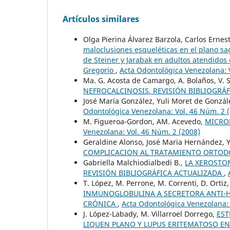
Artículos similares
Olga Pierina Álvarez Barzola, Carlos Erne
maloclusiones esqueléticas en el plano sagi
de Steiner y Jarabak en adultos atendidos
Gregorio
,
Acta Odontológica Venezolana: 
Ma. G. Acosta de Camargo, A. Bolaños, V. 
NEFROCALCINOSIS. REVISIÓN BIBLIOGRÁ
José María González, Yuli Moret de Gonzál
Odontológica Venezolana: Vol. 46 Núm. 2 
M. Figueroa-Gordon, AM. Acevedo,
MICRO
Venezolana: Vol. 46 Núm. 2 (2008)
Geraldine Alonso, José Maria Hernández, 
COMPLICACION AL TRATAMIENTO ORTO
Gabriella Malchiodialbedi B.,
LA XEROSTOM
REVISIÓN BIBLIOGRÁFICA ACTUALIZADA
,
T. López, M. Perrone, M. Correnti, D. Ortiz
INMUNOGLOBULINA A SECRETORA ANTI-HE
CRÓNICA
,
Acta Odontológica Venezolana: 
J. López-Labady, M. Villarroel Dorrego,
EST
LIQUEN PLANO Y LUPUS ERITEMATOSO E