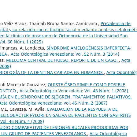
sto Veliz Arauz, Thainah Bruna Santos Zambrano ,
Prevalencia de
tal y su relación con el biotipo facial mediante análisis cefalomét
 en la clínica de posgrado de Ortodoncia de la Universidad San
Vol. 60 Núm. 1 (2025)
Simancas, A. Landaeta,
SÍNDROME AMELOGÉNESIS IMPERFECTA-
FICA
,
Acta Odontológica Venezolana: Vol. 52 Núm. 3 (2014)
ez,
MIELOMA CENTRAL DE HUESO. REPORTE DE UN CASO.
,
Acta
(2008)
BIOLOGÍA DE LA DENTINA CARIADA EN HUMANOS
,
Acta Odontoló
Yuli Moret de González,
QUISTE ÓSEO SIMPLE COMO POSIBLE
DONTICO
,
Acta Odontológica Venezolana: Vol. 46 Núm. 1 (2008)
ÍA EN EL SÍNDROME DE SJÖGREN. TRATAMIENTOS PALIATIVOS.
Acta Odontológica Venezolana: Vol. 45 Núm. 2 (2007)
, ME. Cavazza, M. Avila,
EVALUACIÓN DE LA RESPUESTA DE
LICOBACTER PYLORI EN SALIVA DE PACIENTES CON GASTRITIS
Vol. 46 Núm. 4 (2008)
UDIO COMPARATIVO DE LESIONES BUCALES PRODUCIDAS POR
N UN GRUPO DE PACIENTES VENEZOLANOS
,
Acta Odontológica