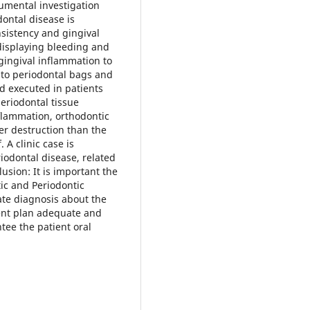
cumental investigation
dontal disease is
nsistency and gingival
 displaying bleeding and
gingival inflammation to
 to periodontal bags and
d executed in patients
eriodontal tissue
nflammation, orthodontic
er destruction than the
 A clinic case is
riodontal disease, related
usion: It is important the
ic and Periodontic
ate diagnosis about the
ment plan adequate and
tee the patient oral