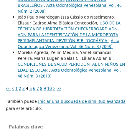
BRASILEÑOS
,
Acta Odontológica Venezolana: Vol. 46
Núm. 2 (2008)
João Paulo Mardegan Issa Cássio do Nascimento,
Elizaur Catirse Alma Blásida Concepción,
USO DE LA
TÉCNICA DE HIBRIDIZACIÓN CHECKERBOARD ADN-
ADN PARA LA IDENTIFICACIÓN DE LA MICROBIOTA
PERIIMPLANTARIA. REVISIÓN BIBLIOGRÁFICA
,
Acta
Odontológica Venezolana: Vol. 46 Núm. 3 (2008)
Morelia Agreda, Yellin Medina, Yanet Simancas
Pereira, María Eugenia Salas C., Liliana Ablan B.,
CONDICIONES DE SALUD PERIODONTAL EN NIÑOS EN
EDAD ESCOLAR
,
Acta Odontológica Venezolana: Vol.
48 Núm. 3 (2010)
<<
<
1
2
3
4
5
6
7
8
9
10
>
>>
También puede
Iniciar una búsqueda de similitud avanzada
para este artículo.
Palabras clave