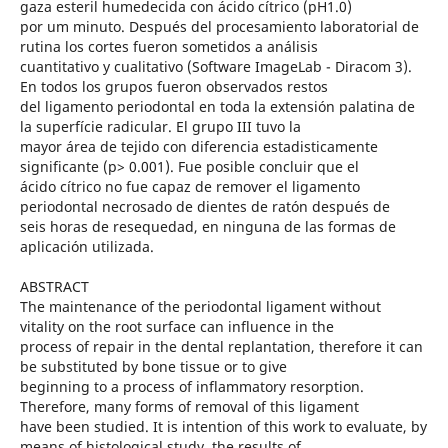
gaza esteril humedecida con ácido cítrico (pH1.0)
por um minuto. Después del procesamiento laboratorial de
rutina los cortes fueron sometidos a análisis
cuantitativo y cualitativo (Software ImageLab - Diracom 3).
En todos los grupos fueron observados restos
del ligamento periodontal en toda la extensión palatina de
la superfície radicular. El grupo III tuvo la
mayor área de tejido con diferencia estadisticamente
significante (p> 0.001). Fue posible concluir que el
ácido cítrico no fue capaz de remover el ligamento
periodontal necrosado de dientes de ratón después de
seis horas de resequedad, en ninguna de las formas de
aplicación utilizada.
ABSTRACT
The maintenance of the periodontal ligament without
vitality on the root surface can influence in the
process of repair in the dental replantation, therefore it can
be substituted by bone tissue or to give
beginning to a process of inflammatory resorption.
Therefore, many forms of removal of this ligament
have been studied. It is intention of this work to evaluate, by
means of histological study, the results of