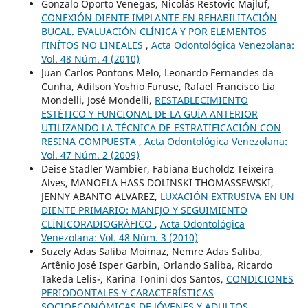
Gonzalo Oporto Venegas, Nicolás Restovic Majluf,
CONEXIÓN DIENTE IMPLANTE EN REHABILITACIÓN
BUCAL. EVALUACIÓN CLÍNICA Y POR ELEMENTOS
FINÍTOS NO LINEALES
,
Acta Odontológica Venezolana:
Vol. 48 Núm. 4 (2010)
Juan Carlos Pontons Melo, Leonardo Fernandes da
Cunha, Adilson Yoshio Furuse, Rafael Francisco Lia
Mondelli, José Mondelli,
RESTABLECIMIENTO
ESTÉTICO Y FUNCIONAL DE LA GUÍA ANTERIOR
UTILIZANDO LA TÉCNICA DE ESTRATIFICACIÓN CON
RESINA COMPUESTA
,
Acta Odontológica Venezolana:
Vol. 47 Núm. 2 (2009)
Deise Stadler Wambier, Fabiana Bucholdz Teixeira
Alves, MANOELA HASS DOLINSKI THOMASSEWSKI,
JENNY ABANTO ALVAREZ,
LUXACIÓN EXTRUSIVA EN UN
DIENTE PRIMARIO: MANEJO Y SEGUIMIENTO
CLÍNICORADIOGRÁFICO
,
Acta Odontológica
Venezolana: Vol. 48 Núm. 3 (2010)
Suzely Adas Saliba Moimaz, Nemre Adas Saliba,
Artênio José Isper Garbin, Orlando Saliba, Ricardo
Takeda Lelis-, Karina Tonini dos Santos,
CONDICIONES
PERIODONTALES Y CARACTERÍSTICAS
SOCIOECONÓMICAS DE JÓVENES Y ADULTOS