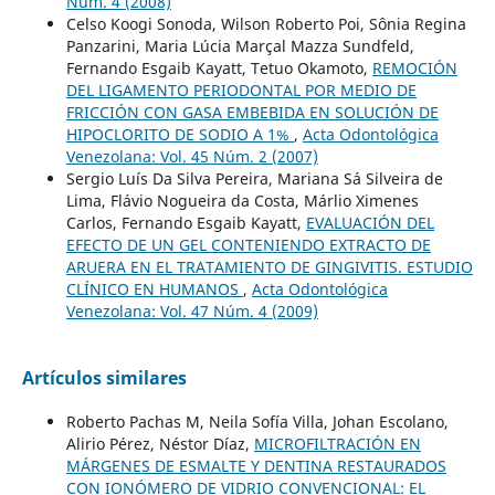
Núm. 4 (2008)
Celso Koogi Sonoda, Wilson Roberto Poi, Sônia Regina
Panzarini, Maria Lúcia Marçal Mazza Sundfeld,
Fernando Esgaib Kayatt, Tetuo Okamoto,
REMOCIÓN
DEL LIGAMENTO PERIODONTAL POR MEDIO DE
FRICCIÓN CON GASA EMBEBIDA EN SOLUCIÓN DE
HIPOCLORITO DE SODIO A 1%
,
Acta Odontológica
Venezolana: Vol. 45 Núm. 2 (2007)
Sergio Luís Da Silva Pereira, Mariana Sá Silveira de
Lima, Flávio Nogueira da Costa, Márlio Ximenes
Carlos, Fernando Esgaib Kayatt,
EVALUACIÓN DEL
EFECTO DE UN GEL CONTENIENDO EXTRACTO DE
ARUERA EN EL TRATAMIENTO DE GINGIVITIS. ESTUDIO
CLÍNICO EN HUMANOS
,
Acta Odontológica
Venezolana: Vol. 47 Núm. 4 (2009)
Artículos similares
Roberto Pachas M, Neila Sofía Villa, Johan Escolano,
Alirio Pérez, Néstor Díaz,
MICROFILTRACIÓN EN
MÁRGENES DE ESMALTE Y DENTINA RESTAURADOS
CON IONÓMERO DE VIDRIO CONVENCIONAL: EL