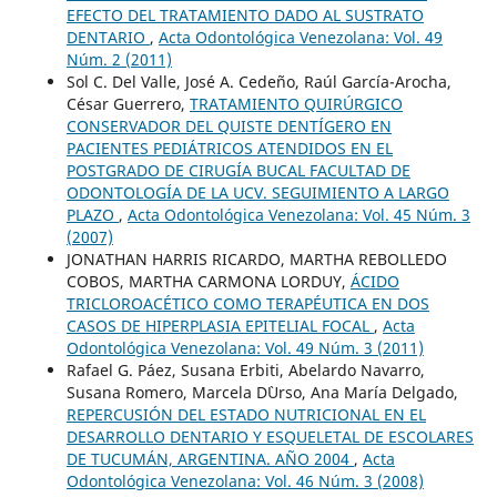
EFECTO DEL TRATAMIENTO DADO AL SUSTRATO
DENTARIO
,
Acta Odontológica Venezolana: Vol. 49
Núm. 2 (2011)
Sol C. Del Valle, José A. Cedeño, Raúl García-Arocha,
César Guerrero,
TRATAMIENTO QUIRÚRGICO
CONSERVADOR DEL QUISTE DENTÍGERO EN
PACIENTES PEDIÁTRICOS ATENDIDOS EN EL
POSTGRADO DE CIRUGÍA BUCAL FACULTAD DE
ODONTOLOGÍA DE LA UCV. SEGUIMIENTO A LARGO
PLAZO
,
Acta Odontológica Venezolana: Vol. 45 Núm. 3
(2007)
JONATHAN HARRIS RICARDO, MARTHA REBOLLEDO
COBOS, MARTHA CARMONA LORDUY,
ÁCIDO
TRICLOROACÉTICO COMO TERAPÉUTICA EN DOS
CASOS DE HIPERPLASIA EPITELIAL FOCAL
,
Acta
Odontológica Venezolana: Vol. 49 Núm. 3 (2011)
Rafael G. Páez, Susana Erbiti, Abelardo Navarro,
Susana Romero, Marcela D`Urso, Ana María Delgado,
REPERCUSIÓN DEL ESTADO NUTRICIONAL EN EL
DESARROLLO DENTARIO Y ESQUELETAL DE ESCOLARES
DE TUCUMÁN, ARGENTINA. AÑO 2004
,
Acta
Odontológica Venezolana: Vol. 46 Núm. 3 (2008)