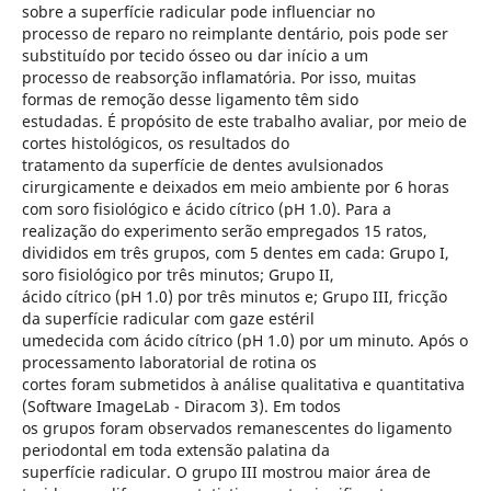
sobre a superfície radicular pode influenciar no
processo de reparo no reimplante dentário, pois pode ser
substituído por tecido ósseo ou dar início a um
processo de reabsorção inflamatória. Por isso, muitas
formas de remoção desse ligamento têm sido
estudadas. É propósito de este trabalho avaliar, por meio de
cortes histológicos, os resultados do
tratamento da superfície de dentes avulsionados
cirurgicamente e deixados em meio ambiente por 6 horas
com soro fisiológico e ácido cítrico (pH 1.0). Para a
realização do experimento serão empregados 15 ratos,
divididos em três grupos, com 5 dentes em cada: Grupo I,
soro fisiológico por três minutos; Grupo II,
ácido cítrico (pH 1.0) por três minutos e; Grupo III, fricção
da superfície radicular com gaze estéril
umedecida com ácido cítrico (pH 1.0) por um minuto. Após o
processamento laboratorial de rotina os
cortes foram submetidos à análise qualitativa e quantitativa
(Software ImageLab - Diracom 3). Em todos
os grupos foram observados remanescentes do ligamento
periodontal em toda extensão palatina da
superfície radicular. O grupo III mostrou maior área de