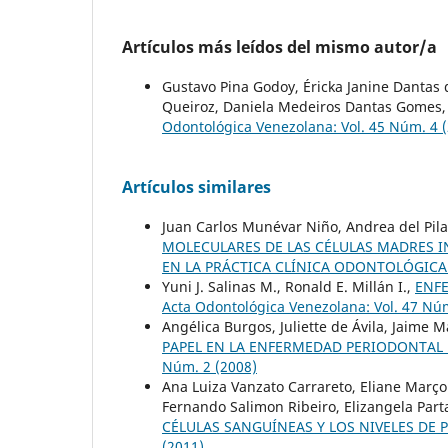
Artículos más leídos del mismo autor/a
Gustavo Pina Godoy, Éricka Janine Dantas
Queiroz, Daniela Medeiros Dantas Gomes
Odontológica Venezolana: Vol. 45 Núm. 4 
Artículos similares
Juan Carlos Munévar Niño, Andrea del Pil
MOLECULARES DE LAS CÉLULAS MADRES I
EN LA PRÁCTICA CLÍNICA ODONTOLÓGIC
Yuni J. Salinas M., Ronald E. Millán I.,
ENF
Acta Odontológica Venezolana: Vol. 47 Núm
Angélica Burgos, Juliette de Ávila, Jaime
PAPEL EN LA ENFERMEDAD PERIODONTAL 
Núm. 2 (2008)
Ana Luiza Vanzato Carrareto, Eliane Marçon
Fernando Salimon Ribeiro, Elizangela Part
CÉLULAS SANGUÍNEAS Y LOS NIVELES DE 
(2011)