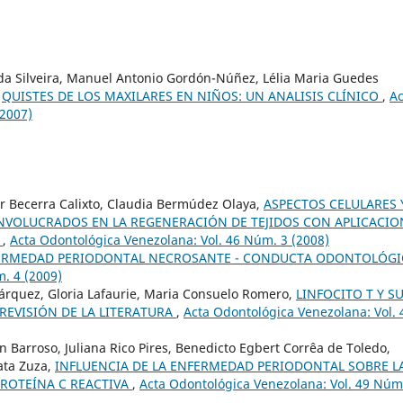
 da Silveira, Manuel Antonio Gordón-Núñez, Lélia Maria Guedes
,
QUISTES DE LOS MAXILARES EN NIÑOS: UN ANALISIS CLÍNICO
,
Ac
(2007)
ar Becerra Calixto, Claudia Bermúdez Olaya,
ASPECTOS CELULARES 
NVOLUCRADOS EN LA REGENERACIÓN DE TEJIDOS CON APLICACIO
A
,
Acta Odontológica Venezolana: Vol. 46 Núm. 3 (2008)
ERMEDAD PERIODONTAL NECROSANTE - CONDUCTA ODONTOLÓG
. 4 (2009)
 Márquez, Gloria Lafaurie, Maria Consuelo Romero,
LINFOCITO T Y S
REVISIÓN DE LA LITERATURA
,
Acta Odontológica Venezolana: Vol. 
 Barroso, Juliana Rico Pires, Benedicto Egbert Corrêa de Toledo,
ata Zuza,
INFLUENCIA DE LA ENFERMEDAD PERIODONTAL SOBRE L
PROTEÍNA C REACTIVA
,
Acta Odontológica Venezolana: Vol. 49 Núm