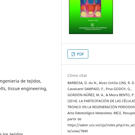
PDF
Cómo citar
ngenieria de tejidos,
BARBOSA, D. do N., Alves Uchôa LINS, R. D.
ls, tissue engineering,
Cavalcanti SAMPAIO, F., Pina GODOY, G.,
GORDÓN-NÚÑEZ, M. A., & Meira BENTO, P.
(2014). LA PARTICIPACIÓN DE LAS CÉLULA
TRONCO EN LA REGENERACIÓN PERIODON
Acta Odontológica Venezolana
,
48
(2). Recupe
partir de
https://saber.ucv.ve/ojs/index.php/rev_ao
le/view/7849
 los tejidos