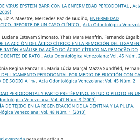
DE VIRUS EPSTEIN BARR CON LA ENFERMEDAD PERIODONTAL
,
Act
(2009)
lán, Liz P. Maestre, Mercedes Paz de Gudiño,
ENFERMEDAD
ICO. REPORTE DE UN CASO CLÍNICO
,
Acta Odontológica Venezol
ni, Luciana Estevam Simonato, Thaís Mara Manfrin, Fernando Esgaib
DE LA ACCIÓN DEL ÁCIDO CÍTRICO EN LA REMOCIÓN DEL LIGAME
E RATÓN ANÁLISE DA AÇÃO DO ÁCIDO CÍTRICO NA REMOÇÃO DO
E DENTES DE RATO
,
Acta Odontológica Venezolana: Vol. 45 Núm. 
Sônia Regina Panzarini, Maria Lúcia Marçal Mazza Sundfeld, Ferna
DEL LIGAMENTO PERIODONTAL POR MEDIO DE FRICCIÓN CON G
O DE SODIO A 1%
,
Acta Odontológica Venezolana: Vol. 45 Núm. 2
AD PERIODONTAL Y PARTO PRETÉRMINO. ESTUDIO PILOTO EN U
ontológica Venezolana: Vol. 47 Núm. 3 (2009)
ÍA DE TEJIDO EN LA REGENERACIÓN DE LA DENTINA Y LA PULPA.
lógica Venezolana: Vol. 48 Núm. 1 (2010)
tud avanzada
para este artículo.