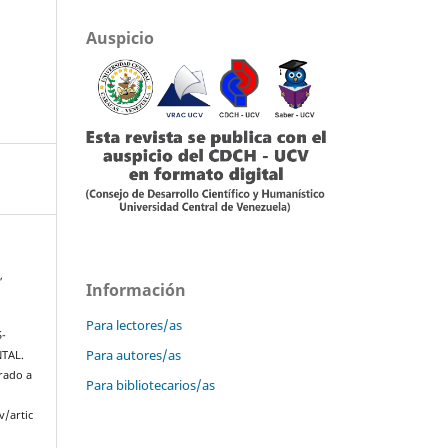
Auspicio
,
Información
Para lectores/as
S-
Para autores/as
TAL.
rado a
Para bibliotecarios/as
v/artic