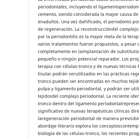
periodontales, incluyendo el ligamentoperiodonta
cemento, siendo considerada la mayor causa de
enadultos. Una vez dañificado, el periodonto po
de regeneración. La reconstruccióndel complejo
por la periodontitis es la mayor meta de la tera
varios tratamientos fueron propuestos, a pesar 
completamente en laimplantación de substitutos
pequeño o ningún potencial reparador. Los prog
terapia con células-tronco y de nuevas técnicas
tisular podrán serutilizados en las prácticas reg
tronco pueden ser encontradas en muchos tejid
pulpa y ligamento periodontal, y podrán ser uti
tejidosdel complejo periodontal. La reciente iden
tronco dentro del ligamento periodontalreprese
significativo de nuevas terapéuticas clínicas di
laregeneración periodontal de manera previsible
abordaje literario explora los conceptoscontemp
biología de las células-tronco, los recientes pro