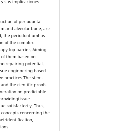
 y sus implicaciones
uction of periodontal
um and alveolar bone, are
d, the periodontiumhas
on of the complex
rapy top barrier. Aiming
l of them based on
no repairing potential.
issue enginnering based
ve practices.The stem-
 and the cientific proofs
eneration on predictable
providingtissue
e satisfactorily. Thus,
y concepts concerning the
eiridentification,
tions.