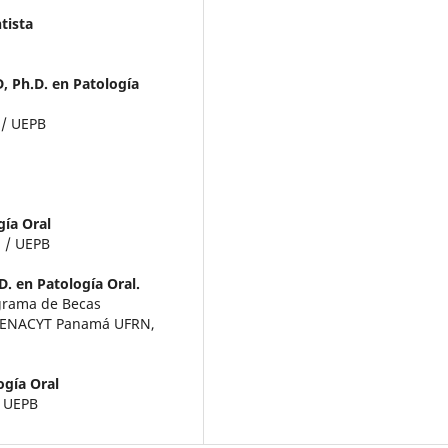
tista
D, Ph.D. en Patología
 / UEPB
gía Oral
l / UEPB
D. en Patología Oral.
grama de Becas
/SENACYT Panamá UFRN,
ogía Oral
/ UEPB