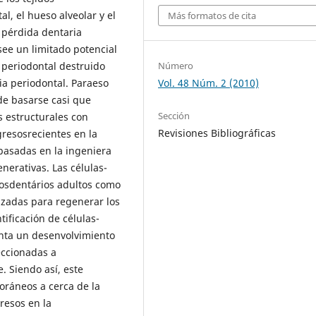
l, el hueso alveolar y el
Más formatos de cita
 pérdida dentaria
see un limitado potencial
 periodontal destruido
Número
pia periodontal. Paraeso
Vol. 48 Núm. 2 (2010)
de basarse casi que
Sección
 estructurales con
Revisiones Bibliográficas
resosrecientes en la
 basadas en la ingeniera
enerativas. Las células-
osdentários adultos como
lizadas para regenerar los
tificación de células-
nta un desenvolvimiento
reccionadas a
. Siendo así, este
oráneos a cerca de la
gresos en la