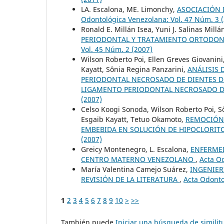
LA. Escalona, ME. Limonchy,
ASOCIACIÓN 
Odontológica Venezolana: Vol. 47 Núm. 3 
Ronald E. Millán Isea, Yuni J. Salinas Mil
PERIODONTAL Y TRATAMIENTO ORTODONC
Vol. 45 Núm. 2 (2007)
Wilson Roberto Poi, Ellen Greves Giovani
Kayatt, Sônia Regina Panzarini,
ANÁLISIS 
PERIODONTAL NECROSADO DE DIENTES D
LIGAMENTO PERIODONTAL NECROSADO D
(2007)
Celso Koogi Sonoda, Wilson Roberto Poi, 
Esgaib Kayatt, Tetuo Okamoto,
REMOCIÓN 
EMBEBIDA EN SOLUCIÓN DE HIPOCLORIT
(2007)
Greicy Montenegro, L. Escalona,
ENFERMED
CENTRO MATERNO VENEZOLANO
,
Acta Od
María Valentina Camejo Suárez,
INGENIER
REVISIÓN DE LA LITERATURA
,
Acta Odonto
1
2
3
4
5
6
7
8
9
10
>
>>
También puede
Iniciar una búsqueda de simili