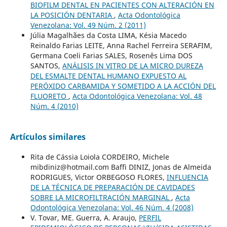
BIOFILM DENTAL EN PACIENTES CON ALTERACIÓN EN
LA POSICIÓN DENTARIA
,
Acta Odontológica
Venezolana: Vol. 49 Núm. 2 (2011)
Júlia Magalhães da Costa LIMA, Késia Macedo
Reinaldo Farias LEITE, Anna Rachel Ferreira SERAFIM,
Germana Coeli Farias SALES, Rosenês Lima DOS
SANTOS,
ANÁLISIS IN VITRO DE LA MICRO DUREZA
DEL ESMALTE DENTAL HUMANO EXPUESTO AL
PERÓXIDO CARBAMIDA Y SOMETIDO A LA ACCIÓN DEL
FLUORETO
,
Acta Odontológica Venezolana: Vol. 48
Núm. 4 (2010)
Artículos similares
Rita de Cássia Loiola CORDEIRO, Michele
mibdiniz@hotmail.com Baffi DINIZ, Jonas de Almeida
RODRIGUES, Victor ORBEGOSO FLORES,
INFLUENCIA
DE LA TÉCNICA DE PREPARACIÓN DE CAVIDADES
SOBRE LA MICROFILTRACIÓN MARGINAL
,
Acta
Odontológica Venezolana: Vol. 46 Núm. 4 (2008)
V. Tovar, ME. Guerra, A. Araujo,
PERFIL