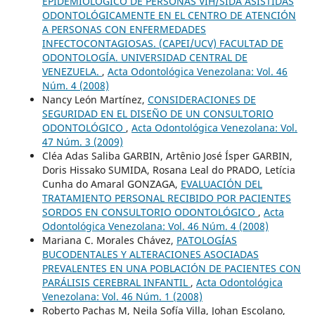
EPIDEMIOLÓGICO DE PERSONAS VIH/SIDA ASISTIDAS
ODONTOLÓGICAMENTE EN EL CENTRO DE ATENCIÓN
A PERSONAS CON ENFERMEDADES
INFECTOCONTAGIOSAS. (CAPEI/UCV) FACULTAD DE
ODONTOLOGÍA. UNIVERSIDAD CENTRAL DE
VENEZUELA.
,
Acta Odontológica Venezolana: Vol. 46
Núm. 4 (2008)
Nancy León Martínez,
CONSIDERACIONES DE
SEGURIDAD EN EL DISEÑO DE UN CONSULTORIO
ODONTOLÓGICO
,
Acta Odontológica Venezolana: Vol.
47 Núm. 3 (2009)
Cléa Adas Saliba GARBIN, Artênio José Ísper GARBIN,
Doris Hissako SUMIDA, Rosana Leal do PRADO, Letícia
Cunha do Amaral GONZAGA,
EVALUACIÓN DEL
TRATAMIENTO PERSONAL RECIBIDO POR PACIENTES
SORDOS EN CONSULTORIO ODONTOLÓGICO
,
Acta
Odontológica Venezolana: Vol. 46 Núm. 4 (2008)
Mariana C. Morales Chávez,
PATOLOGÍAS
BUCODENTALES Y ALTERACIONES ASOCIADAS
PREVALENTES EN UNA POBLACIÓN DE PACIENTES CON
PARÁLISIS CEREBRAL INFANTIL
,
Acta Odontológica
Venezolana: Vol. 46 Núm. 1 (2008)
Roberto Pachas M, Neila Sofía Villa, Johan Escolano,