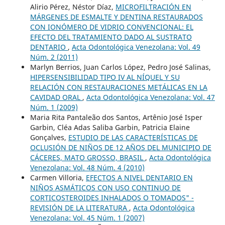
Alirio Pérez, Néstor Díaz,
MICROFILTRACIÓN EN
MÁRGENES DE ESMALTE Y DENTINA RESTAURADOS
CON IONÓMERO DE VIDRIO CONVENCIONAL: EL
EFECTO DEL TRATAMIENTO DADO AL SUSTRATO
DENTARIO
,
Acta Odontológica Venezolana: Vol. 49
Núm. 2 (2011)
Marlyn Berrios, Juan Carlos López, Pedro José Salinas,
HIPERSENSIBILIDAD TIPO IV AL NÍQUEL Y SU
RELACIÓN CON RESTAURACIONES METÁLICAS EN LA
CAVIDAD ORAL
,
Acta Odontológica Venezolana: Vol. 47
Núm. 1 (2009)
Maria Rita Pantaleão dos Santos, Artênio José Isper
Garbin, Cléa Adas Saliba Garbin, Patricia Elaine
Gonçalves,
ESTUDIO DE LAS CARACTERÍSTICAS DE
OCLUSIÓN DE NIÑOS DE 12 AÑOS DEL MUNICIPIO DE
CÁCERES, MATO GROSSO, BRASIL
,
Acta Odontológica
Venezolana: Vol. 48 Núm. 4 (2010)
Carmen Villoria,
EFECTOS A NIVEL DENTARIO EN
NIÑOS ASMÁTICOS CON USO CONTINUO DE
CORTICOSTEROIDES INHALADOS O TOMADOS" -
REVISIÓN DE LA LITERATURA
,
Acta Odontológica
Venezolana: Vol. 45 Núm. 1 (2007)