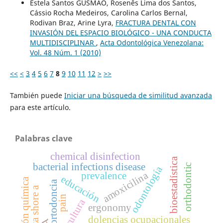
Estela Santos GUSMÃO, Rosenês Lima dos Santos,
Cássio Rocha Medeiros, Carolina Carlos Bernal,
Rodivan Braz, Arine Lyra,
FRACTURA DENTAL CON
INVASIÓN DEL ESPACIO BIOLÓGICO - UNA CONDUCTA
MULTIDISCIPLINAR
,
Acta Odontológica Venezolana:
Vol. 48 Núm. 1 (2010)
<<
<
3
4
5
6
7
8
9
10
11
12
>
>>
También puede
Iniciar una búsqueda de similitud avanzada
para este artículo.
Palabras clave
chemical disinfection
bioestadística
bacterial infections disease
orthodontic
odontología
amoxicilina
prevalence
educación
desinfección química
ortodoncia
dureza shore a
pain
cultura
ergonomy
dolencias ocupacionales