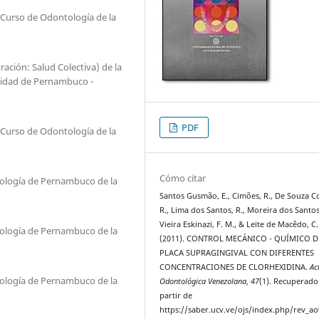
 Curso de Odontología de la
ción: Salud Colectiva) de la
sidad de Pernambuco -
PDF
l Curso de Odontología de la
Cómo citar
ntología de Pernambuco de la
Santos Gusmão, E., Cimões, R., De Souza C
R., Lima dos Santos, R., Moreira dos Santos,
Vieira Eskinazi, F. M., & Leite de Macêdo, C.
ntología de Pernambuco de la
(2011). CONTROL MECÁNICO - QUÍMICO D
PLACA SUPRAGINGIVAL CON DIFERENTES
CONCENTRACIONES DE CLORHEXIDINA.
Ac
ntología de Pernambuco de la
Odontológica Venezolana
,
47
(1). Recuperado
partir de
https://saber.ucv.ve/ojs/index.php/rev_ao