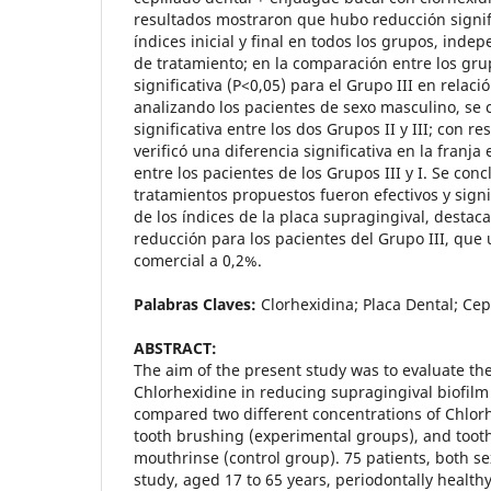
resultados mostraron que hubo reducción signifi
índices inicial y final en todos los grupos, inde
de tratamiento; en la comparación entre los gr
significativa (P<0,05) para el Grupo III en relació
analizando los pacientes de sexo masculino, se
significativa entre los dos Grupos II y III; con re
verificó una diferencia significativa en la franja
entre los pacientes de los Grupos III y I. Se conc
tratamientos propuestos fueron efectivos y signi
de los índices de la placa supragingival, destac
reducción para los pacientes del Grupo III, que u
comercial a 0,2%.
Palabras Claves:
Clorhexidina; Placa Dental; Cep
ABSTRACT:
The aim of the present study was to evaluate the
Chlorhexidine in reducing supragingival biofilm
compared two different concentrations of Chlor
tooth brushing (experimental groups), and toot
mouthrinse (control group). 75 patients, both sex
study, aged 17 to 65 years, periodontally health