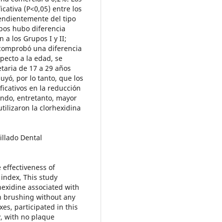
cativa (P<0,05) entre los
pendientemente del tipo
upos hubo diferencia
n a los Grupos I y II;
 comprobó una diferencia
specto a la edad, se
 etaria de 17 a 29 años
luyó, por lo tanto, que los
ficativos en la reducción
ando, entretanto, mayor
tilizaron la clorhexidina
illado Dental
 effectiveness of
 index, This study
hexidine associated with
h brushing without any
es, participated in this
y, with no plaque