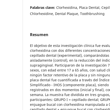
Palabras clave:
Clorhexidina, Placa Dental, Cepi
Chlorhexidine, Dental Plaque, Toothbrushing
Resumen
El objetivo de esta investigación clínica fue evalu
clorhexidina con dos diferentes concentraciones
cepillado dental (experimental), comparándolas 
aisladamente (control), en la reducción del índic
supragingival. Participaron de la investigación
sexos, con edad entre 17 a 65 años, con salud clí
ningún factor retentivo de la placa y sin ninguna
placa dental fue cuantificada a través del Índic
Simplificado - IHOS (componente placa), siendo 
registrados en dos momentos (inicial y final), c
semana. La muestra fue dividida en tres grupos
participantes: GRUPO I = cepillado dental; GRUPO
enjuague bucal con clorhexidina manipulada a 
cepillado dental + enjuague bucal con clorhexid