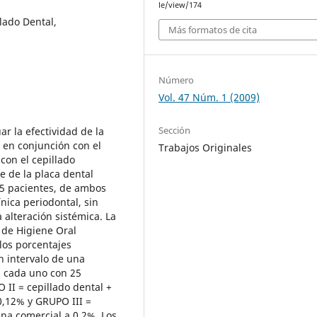
le/view/174
llado Dental,
Más formatos de cita
Número
Vol. 47 Núm. 1 (2009)
Sección
ar la efectividad de la
 en conjunción con el
Trabajos Originales
con el cepillado
e de la placa dental
 75 pacientes, de ambos
nica periodontal, sin
 alteración sistémica. La
e de Higiene Oral
los porcentajes
on intervalo de una
, cada uno con 25
 II = cepillado dental +
0,12% y GRUPO III =
ina comercial a 0,2%. Los