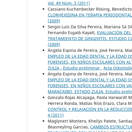
Vol. 49 Núm. 3 (2011)
Cassiano Kuchenbecker Rösing, Benedicto
CLORHEXIDINA EN TERAPIA PERIODONTA
(2009)
Sergio Luís Da Silva Pereira, Mariana Sá S
Fernando Esgaib Kayatt,
EVALUACIÓN DEL
TRATAMIENTO DE GINGIVITIS. ESTUDIO 
(2009)
Ángela Espina de Fereira, José Fereira, M
EMPLEO DE LA EDAD DENTAL Y LA EDAD O
FORENSES, EN NIÑOS ESCOLARES CON AL
ZULIA - Estudio preliminar
,
Acta Odontoló
Ángela Espina de Fereira, José Fereira, M
EMPLEO DE LA EDAD DENTAL Y LA EDAD O
FORENSES, EN NIÑOS ESCOLARES CON VAL
MARACAIBO, ESTADO ZULIA. Estudio prel
Gonzalo Rojas Alcayaga, Paola Harwardt M
Herrera Ronda, Matías Ríos Erazo, Clara M
CONTROL Y RELAJACIÓN EN LA REDUCCI
4 (2011)
Maglynert Montero, Kheilys Patete, Santia
Beasneyling Garcias,
CAMBIOS ESTRUCTUR