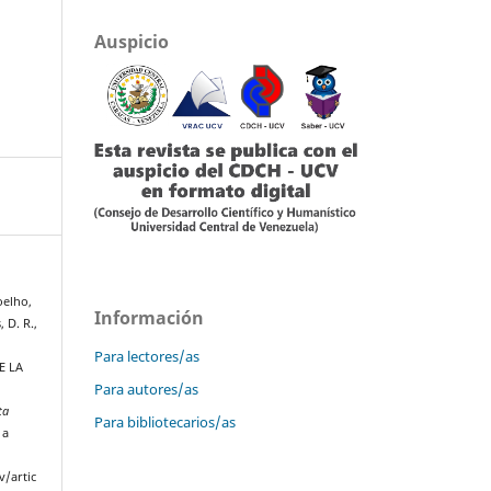
Auspicio
oelho,
Información
 D. R.,
Para lectores/as
E LA
Para autores/as
ta
Para bibliotecarios/as
 a
v/artic