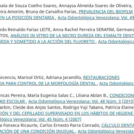
ata de Souza Coelho Soares, Annaysa Almeida Soares de Oliveira,
veira Amorim, Bruna de Carvalho Farias,
PREVALENCIA DEL BIOFILM
EN LA POSICIÓN DENTARIA
,
Acta Odontológica Venezolana: Vol. 4
edo Reinaldo Farias LEITE, Anna Rachel Ferreira SERAFIM, German
NTOS,
ANÁLISIS IN VITRO DE LA MICRO DUREZA DEL ESMALTE DEN
IDA Y SOMETIDO A LA ACCIÓN DEL FLUORETO
,
Acta Odontológic
cencio, Marisol Ortiz, Adriana Jaramillo,
RESTAURACIONES
GIA PARA CONTROL DE LA MORFOLOGÍA DENTAL
,
Acta Odontológic
cas Pereira, María Eugenia Salas C., Liliana Ablan B.,
CONDICION
DAD ESCOLAR
,
Acta Odontológica Venezolana: Vol. 48 Núm. 3 (2010
arbin, Cleide dos Anjos Santos, Rodrigo Yuji Takano, Patrícia Elaine
CIÓN Y DEL CEPILLADO SUPERVISADO EN LOS HÁBITOS DE HIGIENE
lógica Venezolana: Vol. 45 Núm. 4 (2007)
ca Fonseca Ricaurte, Carlos Ernesto Parra Conrado,
CÁLCULO DENT
TACIÓN DE UNA CONDICIÓN INUSUAL
,
Acta Odontológica Venezola