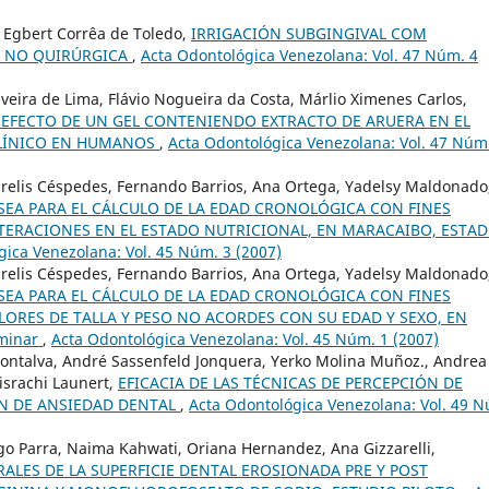
 Egbert Corrêa de Toledo,
IRRIGACIÓN SUBGINGIVAL COM
L NO QUIRÚRGICA
,
Acta Odontológica Venezolana: Vol. 47 Núm. 4
ilveira de Lima, Flávio Nogueira da Costa, Márlio Ximenes Carlos,
 EFECTO DE UN GEL CONTENIENDO EXTRACTO DE ARUERA EN EL
CLÍNICO EN HUMANOS
,
Acta Odontológica Venezolana: Vol. 47 Núm
airelis Céspedes, Fernando Barrios, Ana Ortega, Yadelsy Maldonado
SEA PARA EL CÁLCULO DE LA EDAD CRONOLÓGICA CON FINES
TERACIONES EN EL ESTADO NUTRICIONAL, EN MARACAIBO, ESTA
gica Venezolana: Vol. 45 Núm. 3 (2007)
airelis Céspedes, Fernando Barrios, Ana Ortega, Yadelsy Maldonado
SEA PARA EL CÁLCULO DE LA EDAD CRONOLÓGICA CON FINES
ORES DE TALLA Y PESO NO ACORDES CON SU EDAD Y SEXO, EN
iminar
,
Acta Odontológica Venezolana: Vol. 45 Núm. 1 (2007)
ontalva, André Sassenfeld Jonquera, Yerko Molina Muñoz., Andrea
israchi Launert,
EFICACIA DE LAS TÉCNICAS DE PERCEPCIÓN DE
ÓN DE ANSIEDAD DENTAL
,
Acta Odontológica Venezolana: Vol. 49 
go Parra, Naima Kahwati, Oriana Hernandez, Ana Gizzarelli,
ALES DE LA SUPERFICIE DENTAL EROSIONADA PRE Y POST