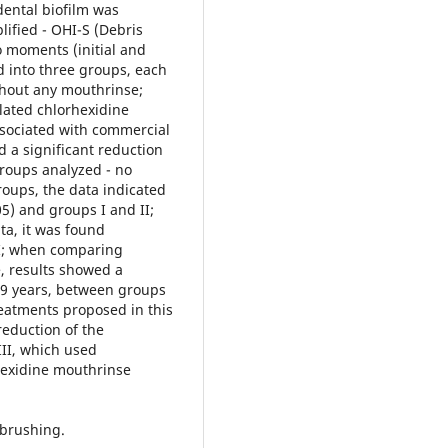
dental biofilm was
lified - OHI-S (Debris
o moments (initial and
ed into three groups, each
thout any mouthrinse;
lated chlorhexidine
ssociated with commercial
 a significant reduction
 groups analyzed - no
oups, the data indicated
05) and groups I and II;
ta, it was found
II; when comparing
ge, results showed a
 29 years, between groups
treatments proposed in this
reduction of the
III, which used
hexidine mouthrinse
hbrushing.