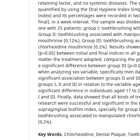
retaining factor, and no systemic diseases. The 
quantified by using the Oral Hygiene Index Simp
Index) and its percentages were recorded in tw
final), in a week interval. The sample was divid
one with 25 patients: group I: toothbrushing wi
Group II: toothbrushing associated with manipu
mouthrinse (0.12%); Group III: toothbrushing a
chlorhexidine mouthrinse (0.2%). Results showed
(p<0.05) between initial and final indices in all
matter the treatment adopted; comparing the gr
a significant difference between group III (p<0.
when analyzing sex variable, specifically men da
significant association between groups II and I
groups I, II and III in relation to the variable a
significant difference in individuals aged 17 to
I and III. Finally, data showed that all kinds of 
research were successful and significant in the 
supragingival biofilm index, specially for group 
toothbrushing associated to manipulated chlor
(0.2%).
Key Words:
Chlorhexidine; Dental Plaque; Toot