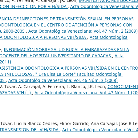
anco, A. Ferreira, A. Carvajal, JR. León,
MANIFESTACIONES BUCALES
CON INFECCCION POR VIH/SIDA
,
Acta Odontológica Venezolana: V
ENCIA DE INFECCIONES DE TRANSMISIÓN SEXUAL EN PERSONAS
 ODONTOLÓGICA EN EL CENTRO DE ATENCIÓN A PERSONAS CON
. 2000-2005
,
Acta Odontológica Venezolana: Vol. 47 Núm. 2 (2009)
IA ODONTOLOGICA A PERSONAS VIH/SIDA
,
Acta Odontológica
z,
INFORMACIÓN SOBRE SALUD BUCAL A EMBARAZADAS EN LA
DOCENTE DEL HOSPITAL UNIVERSITARIO DE CARACAS
,
Acta
(2011)
ASISTENCIA ODONTOLOGICA A PERSONAS VIH/SIDA EN EL CENTRO
FECCIOSAS. " Dra Elsa La Corte" Facultad Odontología.
005
,
Acta Odontológica Venezolana: Vol. 46 Núm. 3 (2008)
 Tovar, A. Carvajal, A. Ferreira, L. Blanco, J.R. León,
CONOCIMIEN
AZADAS VIH (+)
,
Acta Odontológica Venezolana: Vol. 47 Núm. 1 (20
ovar, Lucila Blanco Cedres, Elinor Garrido, Ana Carvajal, José R Le
TRANSMISION DEL VIH/SIDA
,
Acta Odontológica Venezolana: Vol. 