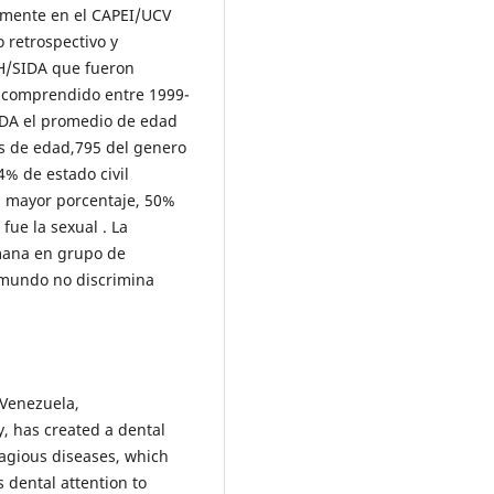
amente en el CAPEI/UCV
 retrospectivo y
IH/SIDA que fueron
o comprendido entre 1999-
IDA el promedio de edad
s de edad,795 del genero
4% de estado civil
l mayor porcentaje, 50%
fue la sexual . La
umana en grupo de
l mundo no discrimina
 Venezuela,
, has created a dental
tagious diseases, which
s dental attention to