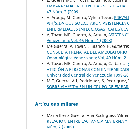
E. Guerra M., V. Tovar, E. Garrido, Lucila Bl
EMBARAZADAS RECIEN DIAGNOSTICADAS 
47 Núm. 3 (2009)
A. Araujo, M. Guerra, Vylma Tovar,
PREVAL
VIH/SIDA QUE SOLICITARON ASISTENCIA
ENFERMEDADES INFECCIOSAS (CAPEI/UCV)
V. Tovar, ME. Guerra, A. Araujo,
ASISTENC
Venezolana: Vol. 46 Núm. 1 (2008)
Me Guerra, V. Tovar, L. Blanco, H. Gutierre
CONSULTA PRENATAL DEL AMBULATORIO 
Odontológica Venezolana: Vol. 49 Núm. 2 
V. Tovar, ME. Guerra, A. Araujo, G. Ibarra,
ATECIÓN A PERSONAS CON ENFERMEDADES IN
Universidad Central de Venezuela.1999-2
M.E. Guerra, A.I. Rodríguez, S. Rodríguez, V.
SOBRE VIH/SIDA EN UN GRUPO DE EMBAR
Artículos similares
María Elena Guerra, Ana Rodríguez, Vilma T
RELACIÓN ENTRE LACTANCIA MATERNA Y 
Núm. 2 (2009)