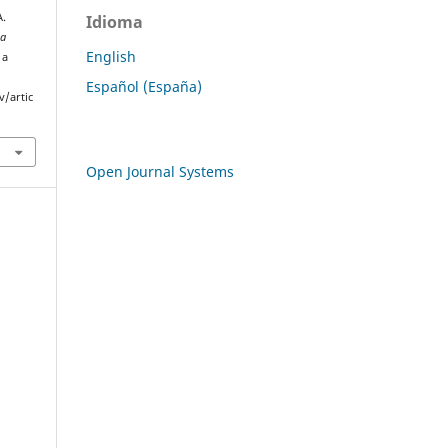
.
Idioma
ta
English
 a
Español (España)
v/artic
Open Journal Systems