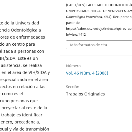
(CAPEI/UCV) FACULTAD DE ODONTOLOGÍA
UNIVERSIDAD CENTRAL DE VENEZUELA.
Ac
Odontológica Venezolana
,
46
(4). Recuperado
te de la Universidad
partir de
https://saber.ucv.ve/ojs/index.php/rev_ao
tencia Odontológica a
le/view/4412
adores de enfermedades
do un centro para
Más formatos de cita
alizada a personas con
VIH/SIDA. Este es un
sistencia, se realiza
Número
n en el área de VIH/SIDA y
Vol. 46 Núm. 4 (2008)
 especializada en el área
pectos en relación a las
Sección
r como es el
Trabajos Originales
grupo personas que
 proyectar al resto de la
trabajo es identificar
genero, procedencia,
exual y vía de transmisión