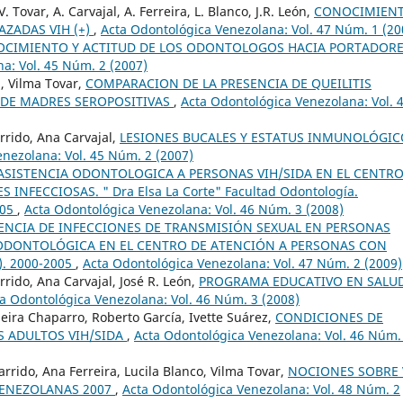
 Tovar, A. Carvajal, A. Ferreira, L. Blanco, J.R. León,
CONOCIMIEN
AZADAS VIH (+)
,
Acta Odontológica Venezolana: Vol. 47 Núm. 1 (20
OCIMIENTO Y ACTITUD DE LOS ODONTOLOGOS HACIA PORTADOR
a: Vol. 45 Núm. 2 (2007)
, Vilma Tovar,
COMPARACION DE LA PRESENCIA DE QUEILITIS
OS DE MADRES SEROPOSITIVAS
,
Acta Odontológica Venezolana: Vol. 
rrido, Ana Carvajal,
LESIONES BUCALES Y ESTATUS INMUNOLÓGIC
nezolana: Vol. 45 Núm. 2 (2007)
ASISTENCIA ODONTOLOGICA A PERSONAS VIH/SIDA EN EL CENTRO
FECCIOSAS. " Dra Elsa La Corte" Facultad Odontología.
005
,
Acta Odontológica Venezolana: Vol. 46 Núm. 3 (2008)
ENCIA DE INFECCIONES DE TRANSMISIÓN SEXUAL EN PERSONAS
 ODONTOLÓGICA EN EL CENTRO DE ATENCIÓN A PERSONAS CON
. 2000-2005
,
Acta Odontológica Venezolana: Vol. 47 Núm. 2 (2009)
rrido, Ana Carvajal, José R. León,
PROGRAMA EDUCATIVO EN SALU
a Odontológica Venezolana: Vol. 46 Núm. 3 (2008)
eira Chaparro, Roberto García, Ivette Suárez,
CONDICIONES DE
S ADULTOS VIH/SIDA
,
Acta Odontológica Venezolana: Vol. 46 Núm.
arrido, Ana Ferreira, Lucila Blanco, Vilma Tovar,
NOCIONES SOBRE 
VENEZOLANAS 2007
,
Acta Odontológica Venezolana: Vol. 48 Núm. 2