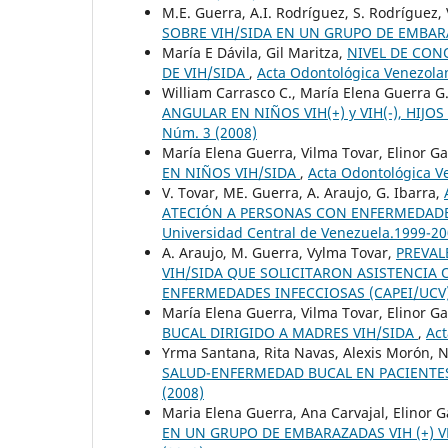
M.E. Guerra, A.I. Rodríguez, S. Rodríguez, V.
SOBRE VIH/SIDA EN UN GRUPO DE EMBAR
María E Dávila, Gil Maritza,
NIVEL DE CON
DE VIH/SIDA
,
Acta Odontológica Venezolan
William Carrasco C., María Elena Guerra G.
ANGULAR EN NIÑOS VIH(+) y VIH(-), HIJ
Núm. 3 (2008)
María Elena Guerra, Vilma Tovar, Elinor Ga
EN NIÑOS VIH/SIDA
,
Acta Odontológica Ve
V. Tovar, ME. Guerra, A. Araujo, G. Ibarra,
ATECIÓN A PERSONAS CON ENFERMEDADES IN
Universidad Central de Venezuela.1999-2
A. Araujo, M. Guerra, Vylma Tovar,
PREVAL
VIH/SIDA QUE SOLICITARON ASISTENCIA
ENFERMEDADES INFECCIOSAS (CAPEI/UCV)
María Elena Guerra, Vilma Tovar, Elinor Ga
BUCAL DIRIGIDO A MADRES VIH/SIDA
,
Act
Yrma Santana, Rita Navas, Alexis Morón, N
SALUD-ENFERMEDAD BUCAL EN PACIENTE
(2008)
Maria Elena Guerra, Ana Carvajal, Elinor G
EN UN GRUPO DE EMBARAZADAS VIH (+) 