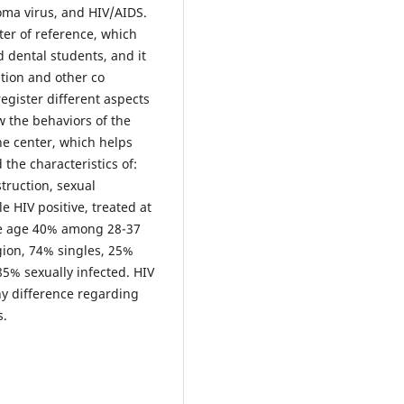
oma virus, and HIV/AIDS.
ter of reference, which
d dental students, and it
ation and other co
register different aspects
ow the behaviors of the
e center, which helps
 the characteristics of:
struction, sexual
e HIV positive, treated at
e age 40% among 28-37
gion, 74% singles, 25%
5% sexually infected. HIV
y difference regarding
s.