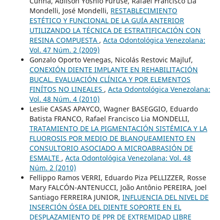
Cunha, Adilson Yoshio Furuse, Rafael Francisco Lia
Mondelli, José Mondelli,
RESTABLECIMIENTO
ESTÉTICO Y FUNCIONAL DE LA GUÍA ANTERIOR
UTILIZANDO LA TÉCNICA DE ESTRATIFICACIÓN CON
RESINA COMPUESTA
,
Acta Odontológica Venezolana:
Vol. 47 Núm. 2 (2009)
Gonzalo Oporto Venegas, Nicolás Restovic Majluf,
CONEXIÓN DIENTE IMPLANTE EN REHABILITACIÓN
BUCAL. EVALUACIÓN CLÍNICA Y POR ELEMENTOS
FINÍTOS NO LINEALES
,
Acta Odontológica Venezolana:
Vol. 48 Núm. 4 (2010)
Leslie CASAS APAYCO, Wagner BASEGGIO, Eduardo
Batista FRANCO, Rafael Francisco Lia MONDELLI,
TRATAMIENTO DE LA PIGMENTACIÓN SISTÉMICA Y LA
FLUOROSIS POR MEDIO DE BLANQUEAMIENTO EN
CONSULTORIO ASOCIADO A MICROABRASIÓN DE
ESMALTE
,
Acta Odontológica Venezolana: Vol. 48
Núm. 2 (2010)
Fellippo Ramos VERRI, Eduardo Piza PELLIZZER, Rosse
Mary FALCÓN-ANTENUCCI, João Antônio PEREIRA, Joel
Santiago FERREIRA JUNIOR,
INFLUENCIA DEL NIVEL DE
INSERCIÓN ÓSEA DEL DIENTE SOPORTE EN EL
DESPLAZAMIENTO DE PPR DE EXTREMIDAD LIBRE