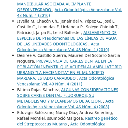
MANDIBULAR ASOCIADA AL IMPLANTE
OSEOINTEGRADO
,
Acta Odontológica Venezolana: Vol.
48 Núm. 4 (2010)
Isvelia M. Chacón Ch., Jenair del V. Yépez G., José L.
Castillo C., Leonidas E. Urdaneta P., Soleyd Chidiak T.,
Patricio J. Jarpa R., Lelisf Ballester,
AISLAMIENTO DE
ESPECIES DE Pseudomonas DE LAS LÍNEAS DE AGUA
DE LAS UNIDADES ODONTOLÓGICAS
,
Acta
Odontológica Venezolana: Vol. 48 Núm. 1 (2010)
Desiree V. Castillo Guerra, Mauren Del Socorro García
Noguera,
PREVALENCIA DE CARIES DENTAL EN LA
POBLACIÓN INFANTIL QUE ACUDEN AL AMBULATORIO
URBANO "LA HACIENDITA" EN EL MUNICIPIO
MARIARA, ESTADO CARABOBO
,
Acta Odontológica
Venezolana: Vol. 49 Núm. 4 (2011)
Fátima Rojas-Sánchez,
ALGUNAS CONSIDERACIONES
SOBRE CARIES DENTAL, FLUORUROS, SU
METABOLISMO Y MECANISMOS DE ACCIÓN.
,
Acta
Odontológica Venezolana: Vol. 46 Núm. 4 (2008)
Eduvigis Solórzano, Nancy Díaz, Andrea Smerling,
Rafael Montiel, ssumpció Malgosa,
Rastreo genético
del Streptococcus Mutans
,
Acta Odontológica