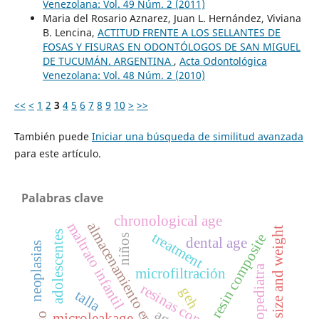
Venezolana: Vol. 49 Núm. 2 (2011)
Maria del Rosario Aznarez, Juan L. Hernández, Viviana
B. Lencina,
ACTITUD FRENTE A LOS SELLANTES DE
FOSAS Y FISURAS EN ODONTÓLOGOS DE SAN MIGUEL
DE TUCUMÁN. ARGENTINA
,
Acta Odontológica
Venezolana: Vol. 48 Núm. 2 (2010)
<<
<
1
2
3
4
5
6
7
8
9
10
>
>>
También puede
Iniciar una búsqueda de similitud avanzada
para este artículo.
Palabras clave
chronological age
almacenamiento en agua
maltrato infantil
high size and weight
adolescentes
treatment
resin composite
niños
dental age
neoplasias
odontopediatra
microfiltración
resinas compuestas
geh
talla
microleakage