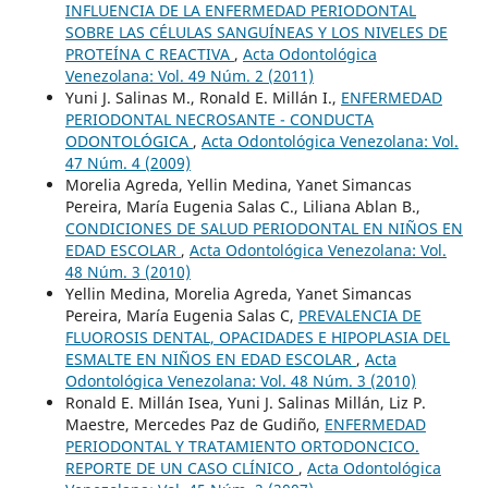
INFLUENCIA DE LA ENFERMEDAD PERIODONTAL
SOBRE LAS CÉLULAS SANGUÍNEAS Y LOS NIVELES DE
PROTEÍNA C REACTIVA
,
Acta Odontológica
Venezolana: Vol. 49 Núm. 2 (2011)
Yuni J. Salinas M., Ronald E. Millán I.,
ENFERMEDAD
PERIODONTAL NECROSANTE - CONDUCTA
ODONTOLÓGICA
,
Acta Odontológica Venezolana: Vol.
47 Núm. 4 (2009)
Morelia Agreda, Yellin Medina, Yanet Simancas
Pereira, María Eugenia Salas C., Liliana Ablan B.,
CONDICIONES DE SALUD PERIODONTAL EN NIÑOS EN
EDAD ESCOLAR
,
Acta Odontológica Venezolana: Vol.
48 Núm. 3 (2010)
Yellin Medina, Morelia Agreda, Yanet Simancas
Pereira, María Eugenia Salas C,
PREVALENCIA DE
FLUOROSIS DENTAL, OPACIDADES E HIPOPLASIA DEL
ESMALTE EN NIÑOS EN EDAD ESCOLAR
,
Acta
Odontológica Venezolana: Vol. 48 Núm. 3 (2010)
Ronald E. Millán Isea, Yuni J. Salinas Millán, Liz P.
Maestre, Mercedes Paz de Gudiño,
ENFERMEDAD
PERIODONTAL Y TRATAMIENTO ORTODONCICO.
REPORTE DE UN CASO CLÍNICO
,
Acta Odontológica