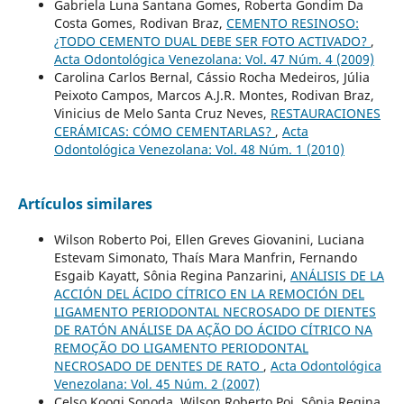
Gabriela Luna Santana Gomes, Roberta Gondim Da
Costa Gomes, Rodivan Braz,
CEMENTO RESINOSO:
¿TODO CEMENTO DUAL DEBE SER FOTO ACTIVADO?
,
Acta Odontológica Venezolana: Vol. 47 Núm. 4 (2009)
Carolina Carlos Bernal, Cássio Rocha Medeiros, Júlia
Peixoto Campos, Marcos A.J.R. Montes, Rodivan Braz,
Vinicius de Melo Santa Cruz Neves,
RESTAURACIONES
CERÁMICAS: CÓMO CEMENTARLAS?
,
Acta
Odontológica Venezolana: Vol. 48 Núm. 1 (2010)
Artículos similares
Wilson Roberto Poi, Ellen Greves Giovanini, Luciana
Estevam Simonato, Thaís Mara Manfrin, Fernando
Esgaib Kayatt, Sônia Regina Panzarini,
ANÁLISIS DE LA
ACCIÓN DEL ÁCIDO CÍTRICO EN LA REMOCIÓN DEL
LIGAMENTO PERIODONTAL NECROSADO DE DIENTES
DE RATÓN ANÁLISE DA AÇÃO DO ÁCIDO CÍTRICO NA
REMOÇÃO DO LIGAMENTO PERIODONTAL
NECROSADO DE DENTES DE RATO
,
Acta Odontológica
Venezolana: Vol. 45 Núm. 2 (2007)
Celso Koogi Sonoda, Wilson Roberto Poi, Sônia Regina