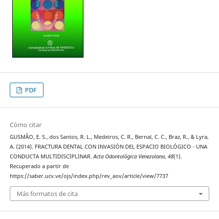
PDF
Cómo citar
GUSMÃO, E. S., dos Santos, R. L., Medeiros, C. R., Bernal, C. C., Braz, R., & Lyra,
A. (2014). FRACTURA DENTAL CON INVASIÓN DEL ESPACIO BIOLÓGICO - UNA
CONDUCTA MULTIDISCIPLINAR.
Acta Odontológica Venezolana
,
48
(1).
Recuperado a partir de
https://saber.ucv.ve/ojs/index.php/rev_aov/article/view/7737
Más formatos de cita