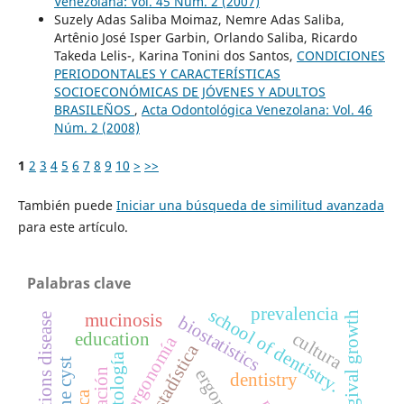
Venezolana: Vol. 45 Núm. 2 (2007)
Suzely Adas Saliba Moimaz, Nemre Adas Saliba,
Artênio José Isper Garbin, Orlando Saliba, Ricardo
Takeda Lelis-, Karina Tonini dos Santos,
CONDICIONES
PERIODONTALES Y CARACTERÍSTICAS
SOCIOECONÓMICAS DE JÓVENES Y ADULTOS
BRASILEÑOS
,
Acta Odontológica Venezolana: Vol. 46
Núm. 2 (2008)
1
2
3
4
5
6
7
8
9
10
>
>>
También puede
Iniciar una búsqueda de similitud avanzada
para este artículo.
Palabras clave
prevalencia
school of dentistry.
gingival growth
mucinosis
biostatistics
cultura
education
ergonomía
bioestadística
odontología
ergonomy
dentistry