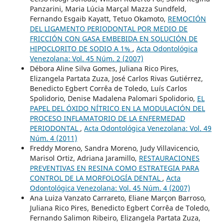
Panzarini, Maria Lúcia Marçal Mazza Sundfeld,
Fernando Esgaib Kayatt, Tetuo Okamoto,
REMOCIÓN
DEL LIGAMENTO PERIODONTAL POR MEDIO DE
FRICCIÓN CON GASA EMBEBIDA EN SOLUCIÓN DE
HIPOCLORITO DE SODIO A 1%
,
Acta Odontológica
Venezolana: Vol. 45 Núm. 2 (2007)
Débora Aline Silva Gomes, Juliana Rico Pires,
Elizangela Partata Zuza, José Carlos Rivas Gutiérrez,
Benedicto Egbert Corrêa de Toledo, Luís Carlos
Spolidorio, Denise Madalena Palomari Spolidorio,
EL
PAPEL DEL ÓXIDO NÍTRICO EN LA MODULACIÓN DEL
PROCESO INFLAMATORIO DE LA ENFERMEDAD
PERIODONTAL
,
Acta Odontológica Venezolana: Vol. 49
Núm. 4 (2011)
Freddy Moreno, Sandra Moreno, Judy Villavicencio,
Marisol Ortiz, Adriana Jaramillo,
RESTAURACIONES
PREVENTIVAS EN RESINA COMO ESTRATEGIA PARA
CONTROL DE LA MORFOLOGÍA DENTAL
,
Acta
Odontológica Venezolana: Vol. 45 Núm. 4 (2007)
Ana Luiza Vanzato Carrareto, Eliane Marçon Barroso,
Juliana Rico Pires, Benedicto Egbert Corrêa de Toledo,
Fernando Salimon Ribeiro, Elizangela Partata Zuza,