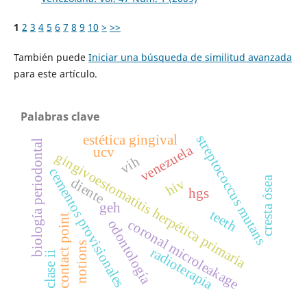
1
2
3
4
5
6
7
8
9
10
>
>>
También puede
Iniciar una búsqueda de similitud avanzada
para este artículo.
Palabras clave
estética gingival
streptococcus mutans
biología periodontal
venezuela
ucv
gingivoestomatitis herpética primaria
vih
cementos provisionales
cresta ósea
diente
hiv
hgs
geh
teeth
contact point
coronal microleakage
odontología
notions
radioterapia
clase ii