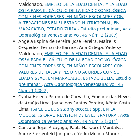
Maldonado,
EMPLEO DE LA EDAD DENTAL Y LA EDAD
OSEA PARA EL CÁLCULO DE LA EDAD CRONOLÓGICA
CON FINES FORENSES, EN NIÑOS ESCOLARES CON
ALTERACIONES EN EL ESTADO NUTRICIONAL, EN
MARACAIBO, ESTADO ZULIA - Estudio preliminar
,
Acta
Odontológica Venezolana: Vol. 45 Núm. 3 (2007)
Ángela Espina de Fereira, José Fereira, Mairelis
Céspedes, Fernando Barrios, Ana Ortega, Yadelsy
Maldonado,
EMPLEO DE LA EDAD DENTAL Y LA EDAD
OSEA PARA EL CÁLCULO DE LA EDAD CRONOLÓGICA
CON FINES FORENSES, EN NIÑOS ESCOLARES CON
VALORES DE TALLA Y PESO NO ACORDES CON SU
EDAD Y SEXO, EN MARACAIBO, ESTADO ZULIA. Estudio
preliminar
,
Acta Odontológica Venezolana: Vol. 45
Núm. 1 (2007)
Cyntia Helena Pereira de Carvalho, Emeline das Neves
de Araújo Lima, Joabe dos Santos Pereira, Kênio Costa
Lima,
PAPEL DE LOS staphylococcus spp. EN LA
MUCOSITIS ORAL: REVISIÓN DE LA LITERATURA
,
Acta
Odontológica Venezolana: Vol. 49 Núm. 3 (2011)
Gonzalo Rojas Alcayaga, Paola Harwardt Montalva,
André Sassenfeld Jonquera, Yerko Molina Muñoz.,