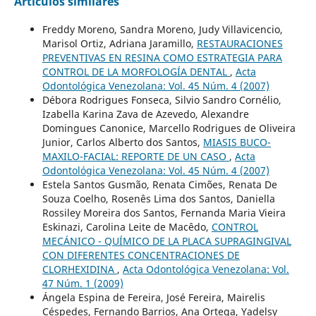
Artículos similares
Freddy Moreno, Sandra Moreno, Judy Villavicencio,
Marisol Ortiz, Adriana Jaramillo,
RESTAURACIONES
PREVENTIVAS EN RESINA COMO ESTRATEGIA PARA
CONTROL DE LA MORFOLOGÍA DENTAL
,
Acta
Odontológica Venezolana: Vol. 45 Núm. 4 (2007)
Débora Rodrigues Fonseca, Silvio Sandro Cornélio,
Izabella Karina Zava de Azevedo, Alexandre
Domingues Canonice, Marcello Rodrigues de Oliveira
Junior, Carlos Alberto dos Santos,
MIASIS BUCO-
MAXILO-FACIAL: REPORTE DE UN CASO
,
Acta
Odontológica Venezolana: Vol. 45 Núm. 4 (2007)
Estela Santos Gusmão, Renata Cimões, Renata De
Souza Coelho, Rosenês Lima dos Santos, Daniella
Rossiley Moreira dos Santos, Fernanda Maria Vieira
Eskinazi, Carolina Leite de Macêdo,
CONTROL
MECÁNICO - QUÍMICO DE LA PLACA SUPRAGINGIVAL
CON DIFERENTES CONCENTRACIONES DE
CLORHEXIDINA
,
Acta Odontológica Venezolana: Vol.
47 Núm. 1 (2009)
Ángela Espina de Fereira, José Fereira, Mairelis
Céspedes, Fernando Barrios, Ana Ortega, Yadelsy