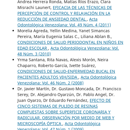
Andrea Herrera Ronda, Matías Ríos Erazo, Clara
Misrachi Launert,
EFICACIA DE LAS TÉCNICAS DE
PERCEPCIÓN DE CONTROL Y RELAJACIÓN EN LA
REDUCCIÓN DE ANSIEDAD DENTAL
,
Acta
Odontológica Venezolana: Vol. 49 Núm. 4 (2011)
Morelia Agreda, Yellin Medina, Yanet Simancas
Pereira, María Eugenia Salas C., Liliana Ablan B.,
CONDICIONES DE SALUD PERIODONTAL EN NIÑOS EN
EDAD ESCOLAR
,
Acta Odontológica Venezolana: Vol.
48 Núm. 3 (2010)
Yrma Santana, Rita Navas, Alexis Morón, Neira
Chaparro, Roberto García, Ivette Suárez,
CONDICIONES DE SALUD-ENFERMEDAD BUCAL EN
PACIENTES ADULTOS VIH/SIDA
,
Acta Odontológica
Venezolana: Vol. 46 Núm. 2 (2008)
Dr. Javier Martín, Dr. Gustavo Moncada, Dr. Francisco
Serey, Dr. Alejandro Oyarzún, Dr. Pablo Angel, Dr.
Juan Oyarzo, Dr Eduardo Fernández,
EFECTO DE
CINCO SISTEMAS DE PULIDO DE RESINAS
COMPUESTAS SOBRE SUPERFICIE CORONARIA Y
RADICULAR. OBSERVACIÓN POR MEDIO DE MEB Y
MICROSCOPÍA ÓPTICA
,
Acta Odontológica
Venezolana: Vol. 47 Núm. 1 (2009)