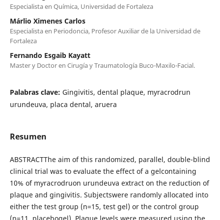
Especialista en Química, Universidad de Fortaleza
Márlio Ximenes Carlos
Especialista en Periodoncia, Profesor Auxiliar de la Universidad de
Fortaleza
Fernando Esgaib Kayatt
Master y Doctor en Cirugía y Traumatología Buco-Maxilo-Facial.
Palabras clave:
Gingivitis, dental plaque, myracrodrun
urundeuva, placa dental, aruera
Resumen
ABSTRACTThe aim of this randomized, parallel, double-blind
clinical trial was to evaluate the effect of a gelcontaining
10% of myracrodruon urundeuva extract on the reduction of
plaque and gingivitis. Subjectswere randomly allocated into
either the test group (n=15, test gel) or the control group
(n=11, placebogel). Plaque levels were measured using the