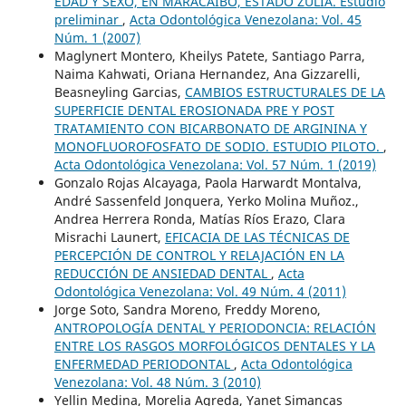
EDAD Y SEXO, EN MARACAIBO, ESTADO ZULIA. Estudio
preliminar
,
Acta Odontológica Venezolana: Vol. 45
Núm. 1 (2007)
Maglynert Montero, Kheilys Patete, Santiago Parra,
Naima Kahwati, Oriana Hernandez, Ana Gizzarelli,
Beasneyling Garcias,
CAMBIOS ESTRUCTURALES DE LA
SUPERFICIE DENTAL EROSIONADA PRE Y POST
TRATAMIENTO CON BICARBONATO DE ARGININA Y
MONOFLUOROFOSFATO DE SODIO. ESTUDIO PILOTO.
,
Acta Odontológica Venezolana: Vol. 57 Núm. 1 (2019)
Gonzalo Rojas Alcayaga, Paola Harwardt Montalva,
André Sassenfeld Jonquera, Yerko Molina Muñoz.,
Andrea Herrera Ronda, Matías Ríos Erazo, Clara
Misrachi Launert,
EFICACIA DE LAS TÉCNICAS DE
PERCEPCIÓN DE CONTROL Y RELAJACIÓN EN LA
REDUCCIÓN DE ANSIEDAD DENTAL
,
Acta
Odontológica Venezolana: Vol. 49 Núm. 4 (2011)
Jorge Soto, Sandra Moreno, Freddy Moreno,
ANTROPOLOGÍA DENTAL Y PERIODONCIA: RELACIÓN
ENTRE LOS RASGOS MORFOLÓGICOS DENTALES Y LA
ENFERMEDAD PERIODONTAL
,
Acta Odontológica
Venezolana: Vol. 48 Núm. 3 (2010)
Yellin Medina, Morelia Agreda, Yanet Simancas