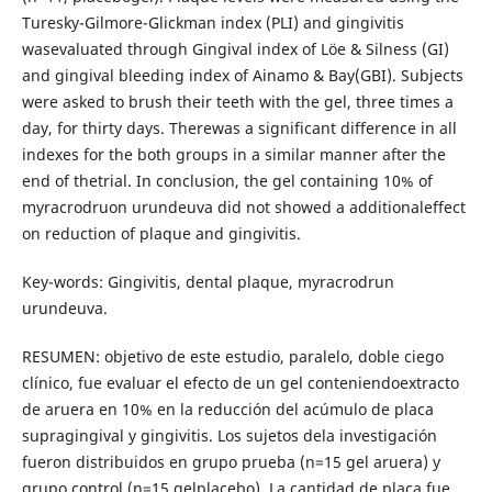
Turesky-Gilmore-Glickman index (PLI) and gingivitis
wasevaluated through Gingival index of Löe & Silness (GI)
and gingival bleeding index of Ainamo & Bay(GBI). Subjects
were asked to brush their teeth with the gel, three times a
day, for thirty days. Therewas a significant difference in all
indexes for the both groups in a similar manner after the
end of thetrial. In conclusion, the gel containing 10% of
myracrodruon urundeuva did not showed a additionaleffect
on reduction of plaque and gingivitis.
Key-words: Gingivitis, dental plaque, myracrodrun
urundeuva.
RESUMEN: objetivo de este estudio, paralelo, doble ciego
clínico, fue evaluar el efecto de un gel conteniendoextracto
de aruera en 10% en la reducción del acúmulo de placa
supragingival y gingivitis. Los sujetos dela investigación
fueron distribuidos en grupo prueba (n=15 gel aruera) y
grupo control (n=15 gelplacebo). La cantidad de placa fue