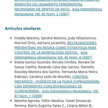
REMOÇÃO DO LIGAMENTO PERIODONTAL
NECROSADO DE DENTES DE RATO
,
Acta Odontológica
Venezolana: Vol. 45 Núm. 2 (2007)
Artículos similares
Freddy Moreno, Sandra Moreno, Judy Villavicencio,
Marisol Ortiz, Adriana Jaramillo,
RESTAURACIONES
PREVENTIVAS EN RESINA COMO ESTRATEGIA PARA
CONTROL DE LA MORFOLOGÍA DENTAL
,
Acta
Odontológica Venezolana: Vol. 45 Núm. 4 (2007)
Estela Santos Gusmão, Renata Cimões, Renata De
Souza Coelho, Rosenês Lima dos Santos, Daniella
Rossiley Moreira dos Santos, Fernanda Maria Vieira
Eskinazi, Carolina Leite de Macêdo,
CONTROL
MECÁNICO - QUÍMICO DE LA PLACA SUPRAGINGIVAL
CON DIFERENTES CONCENTRACIONES DE
CLORHEXIDINA
,
Acta Odontológica Venezolana: Vol.
47 Núm. 1 (2009)
Morelia Agreda, Yellin Medina, Yanet Simancas
Pereira, María Eugenia Salas C., Liliana Ablan B.,