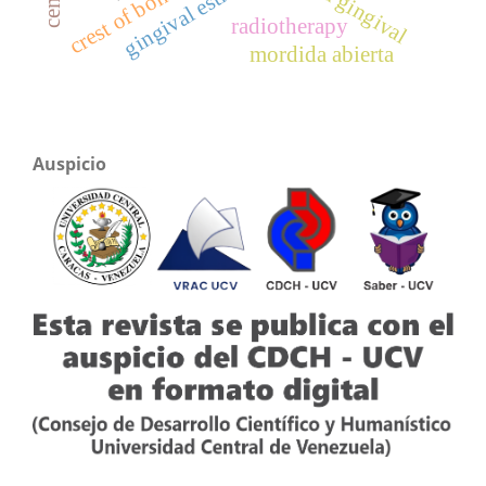
estética gingival
gingival esthetic
crest of bone
radiotherapy
mordida abierta
Auspicio