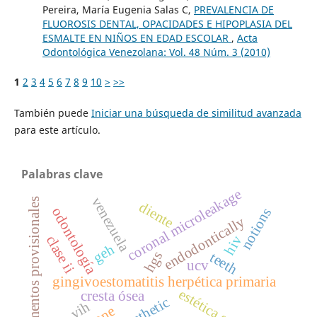
Pereira, María Eugenia Salas C,
PREVALENCIA DE
FLUOROSIS DENTAL, OPACIDADES E HIPOPLASIA DEL
ESMALTE EN NIÑOS EN EDAD ESCOLAR
,
Acta
Odontológica Venezolana: Vol. 48 Núm. 3 (2010)
1
2
3
4
5
6
7
8
9
10
>
>>
También puede
Iniciar una búsqueda de similitud avanzada
para este artículo.
Palabras clave
coronal microleakage
venezuela
cementos provisionales
diente
odontología
notions
endodontically
clase ii
hiv
geh
hgs
teeth
ucv
gingivoestomatitis herpética primaria
cresta ósea
vih