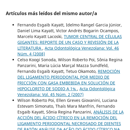
Artículos más leídos del mismo autor/a
Fernando Esgaib Kayatt, Idelmo Rangel Garcia Júnior,
Daniel Lima Kayatt, Victor Andrés Bogarin Ocampos,
Marcelo Kayatt Lacoski,
TUMOR CENTRAL DE CÉLULAS
GIGANTES: REPORTE DE UN CASO Y REVISIÓN DE LA
LITERATURA
,
Acta Odontológica Venezolana: Vol. 46
Núm. 4 (2008)
Celso Koogi Sonoda, Wilson Roberto Poi, Sônia Regina
Panzarini, Maria Lúcia Marçal Mazza Sundfeld,
Fernando Esgaib Kayatt, Tetuo Okamoto,
REMOCIÓN
DEL LIGAMENTO PERIODONTAL POR MEDIO DE
FRICCIÓN CON GASA EMBEBIDA EN SOLUCIÓN DE
HIPOCLORITO DE SODIO A 1%
,
Acta Odontológica
Venezolana: Vol. 45 Núm. 2 (2007)
Wilson Roberto Poi, Ellen Greves Giovanini, Luciana
Estevam Simonato, Thaís Mara Manfrin, Fernando
Esgaib Kayatt, Sônia Regina Panzarini,
ANÁLISIS DE LA
ACCIÓN DEL ÁCIDO CÍTRICO EN LA REMOCIÓN DEL
LIGAMENTO PERIODONTAL NECROSADO DE DIENTES
DE RATÓN ANÁLISE DA AÇÃO DO ÁCIDO CÍTRICO NA