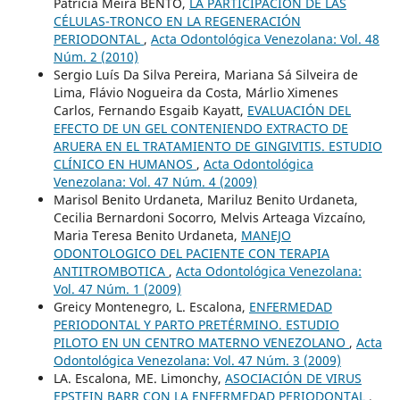
Patrícia Meira BENTO,
LA PARTICIPACIÓN DE LAS
CÉLULAS-TRONCO EN LA REGENERACIÓN
PERIODONTAL
,
Acta Odontológica Venezolana: Vol. 48
Núm. 2 (2010)
Sergio Luís Da Silva Pereira, Mariana Sá Silveira de
Lima, Flávio Nogueira da Costa, Márlio Ximenes
Carlos, Fernando Esgaib Kayatt,
EVALUACIÓN DEL
EFECTO DE UN GEL CONTENIENDO EXTRACTO DE
ARUERA EN EL TRATAMIENTO DE GINGIVITIS. ESTUDIO
CLÍNICO EN HUMANOS
,
Acta Odontológica
Venezolana: Vol. 47 Núm. 4 (2009)
Marisol Benito Urdaneta, Mariluz Benito Urdaneta,
Cecilia Bernardoni Socorro, Melvis Arteaga Vizcaíno,
Maria Teresa Benito Urdaneta,
MANEJO
ODONTOLOGICO DEL PACIENTE CON TERAPIA
ANTITROMBOTICA
,
Acta Odontológica Venezolana:
Vol. 47 Núm. 1 (2009)
Greicy Montenegro, L. Escalona,
ENFERMEDAD
PERIODONTAL Y PARTO PRETÉRMINO. ESTUDIO
PILOTO EN UN CENTRO MATERNO VENEZOLANO
,
Acta
Odontológica Venezolana: Vol. 47 Núm. 3 (2009)
LA. Escalona, ME. Limonchy,
ASOCIACIÓN DE VIRUS
EPSTEIN BARR CON LA ENFERMEDAD PERIODONTAL
,