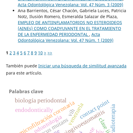
Acta Odontológica Venezolana: Vol. 47 Núm. 3 (2009)
Ana Barrientos, César Chacón, Gabriela Luces, Patricia
Notz, Ilusión Romero, Esmeralda Salazar de Plaza,
EMPLEO DE ANTIINFLAMATORIOS NO ESTEROIDEOS
(AINEs) COMO COADYUVANTE EN EL TRATAMIENTO
DE LA ENFERMEDAD PERIODONTAL
,
Acta
Odontológica Venezolana: Vol. 47 Núm. 1 (2009)
1
2
3
4
5
6
7
8
9
10
>
>>
También puede
Iniciar una búsqueda de similitud avanzada
para este artículo.
Palabras clave
biología periodontal
contact point
microfiltración coronaria
venezuela
radioterapia
endodontically
vih
herpetic gingivoestomatitis
odontología
streptococcus mutans
clase ii
hiv