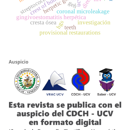
diente
crest of bone
ucv
geh
coronal microleakage
gingivoestomatitis herpética
hgs
cresta ósea
investigación
teeth
provisional restaurations
Auspicio