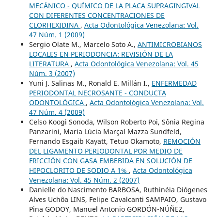
MECÁNICO - QUÍMICO DE LA PLACA SUPRAGINGIVAL
CON DIFERENTES CONCENTRACIONES DE
CLORHEXIDINA
,
Acta Odontológica Venezolana: Vol.
47 Núm. 1 (2009)
Sergio Olate M., Marcelo Soto A.,
ANTIMICROBIANOS
LOCALES EN PERIODONCIA: REVISIÓN DE LA
LITERATURA
,
Acta Odontológica Venezolana: Vol. 45
Núm. 3 (2007)
Yuni J. Salinas M., Ronald E. Millán I.,
ENFERMEDAD
PERIODONTAL NECROSANTE - CONDUCTA
ODONTOLÓGICA
,
Acta Odontológica Venezolana: Vol.
47 Núm. 4 (2009)
Celso Koogi Sonoda, Wilson Roberto Poi, Sônia Regina
Panzarini, Maria Lúcia Marçal Mazza Sundfeld,
Fernando Esgaib Kayatt, Tetuo Okamoto,
REMOCIÓN
DEL LIGAMENTO PERIODONTAL POR MEDIO DE
FRICCIÓN CON GASA EMBEBIDA EN SOLUCIÓN DE
HIPOCLORITO DE SODIO A 1%
,
Acta Odontológica
Venezolana: Vol. 45 Núm. 2 (2007)
Danielle do Nascimento BARBOSA, Ruthinéia Diógenes
Alves Uchôa LINS, Felipe Cavalcanti SAMPAIO, Gustavo
Pina GODOY, Manuel Antonio GORDÓN-NÚÑEZ,