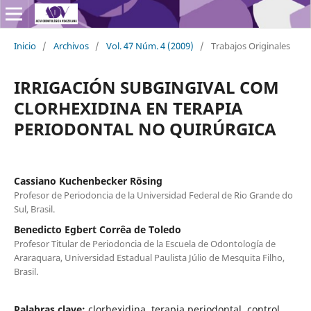
Inicio
/
Archivos
/
Vol. 47 Núm. 4 (2009)
/
Trabajos Originales
IRRIGACIÓN SUBGINGIVAL COM
CLORHEXIDINA EN TERAPIA
PERIODONTAL NO QUIRÚRGICA
Cassiano Kuchenbecker Rösing
Profesor de Periodoncia de la Universidad Federal de Rio Grande do
Sul, Brasil.
Benedicto Egbert Corrêa de Toledo
Profesor Titular de Periodoncia de la Escuela de Odontología de
Araraquara, Universidad Estadual Paulista Júlio de Mesquita Filho,
Brasil.
Palabras clave:
clorhexidina, terapia periodontal, control