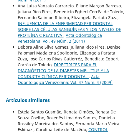
Ana Luiza Vanzato Carrareto, Eliane Marçon Barroso,
Juliana Rico Pires, Benedicto Egbert Corrêa de Toledo,
Fernando Salimon Ribeiro, Elizangela Partata Zuza,
INFLUENCIA DE LA ENFERMEDAD PERIODONTAL
SOBRE LAS CÉLULAS SANGUÍNEAS Y LOS NIVELES DE
PROTEÍNA C REACTIVA
,
Acta Odontológica
Venezolana: Vol. 49 Núm. 2 (2011)
Débora Aline Silva Gomes, Juliana Rico Pires, Denise
Palomari Madalena Spolidorio, Elizangela Partata
Zuza, Jose Carlos Rivas Gutierréz, Benedicto Egbert
Corrêa de Toledo,
DIRECTRICES PARA EL
DIAGNÓSTICO DE LA DIABETES MELLITUS Y LA
CONDUCTA CLÍNICA PERIODONTAL
,
Acta
Odontológica Venezolana: Vol. 47 Núm. 4 (2009)
Artículos similares
Estela Santos Gusmão, Renata Cimões, Renata De
Souza Coelho, Rosenês Lima dos Santos, Daniella
Rossiley Moreira dos Santos, Fernanda Maria Vieira
Eskinazi, Carolina Leite de Macêdo,
CONTROL